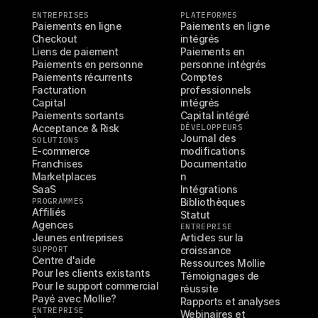
ENTREPRISES
PLATEFORMES
Paiements en ligne
Paiements en ligne 
Checkout
intégrés
Liens de paiement
Paiements en 
Paiements en personne
personne intégrés
Paiements récurrents
Comptes 
Facturation
professionnels 
Capital
intégrés
Paiements sortants
Capital intégré
Acceptance & Risk
DÉVELOPPEURS
Journal des 
SOLUTIONS
E-commerce
modifications
Franchises
Documentatio
Marketplaces
n
SaaS
Intégrations
PROGRAMMES
Bibliothèques
Affiliés
Statut
Agences
ENTREPRISE
Jeunes entreprises
Articles sur la 
SUPPORT
croissance
Centre d'aide
Ressources Mollie
Pour les clients existants
Témoignages de 
Pour le support commercial
réussite
Payé avec Mollie?
Rapports et analyses
ENTREPRISE
Webinaires et 