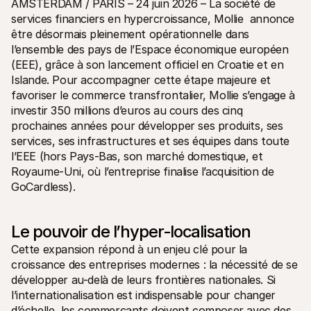
AMSTERDAM / PARIS – 24 juin 2026 – La société de 
Contact
Pour les consommateurs
services financiers en hypercroissance, Mollie  annonce 
Découvrez pourquoi Mollie figure sur votre relevé bancaire
être désormais pleinement opérationnelle dans 
Pour les clients Mollie
l’ensemble des pays de l’Espace économique européen 
Contactez notre équipe support
(EEE), grâce à son lancement officiel en Croatie et en 
Pour obtenir un devis
Découvrez comment nous pouvons aider votre entreprise
Islande. Pour accompagner cette étape majeure et 
favoriser le commerce transfrontalier, Mollie s’engage à 
investir 350 millions d’euros au cours des cinq 
prochaines années pour développer ses produits, ses 
services, ses infrastructures et ses équipes dans toute 
l’EEE (hors Pays‑Bas, son marché domestique, et 
Royaume‑Uni, où l’entreprise finalise l’acquisition de 
GoCardless).
Le pouvoir de l’hyper‑localisation
Cette expansion répond à un enjeu clé pour la 
croissance des entreprises modernes : la nécessité de se 
développer au-delà de leurs frontières nationales. Si 
l’internationalisation est indispensable pour changer 
d’échelle, les commerçants doivent composer avec des 