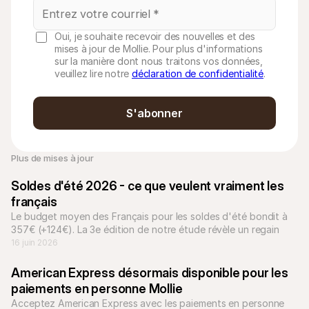
Oui, je souhaite recevoir des nouvelles et des
mises à jour de Mollie. Pour plus d'informations
sur la manière dont nous traitons vos données,
veuillez lire notre
déclaration de confidentialité
.
S'abonner
Plus de mises à jour
Soldes d'été 2026 - ce que veulent vraiment les 
français
Le budget moyen des Français pour les soldes d'été bondit à 
357€ (+124€). La 3e édition de notre étude révèle un regain 
d'optimisme malgré un contexte incertain.
16 juin 2026
American Express désormais disponible pour les 
paiements en personne Mollie
Acceptez American Express avec les paiements en personne 