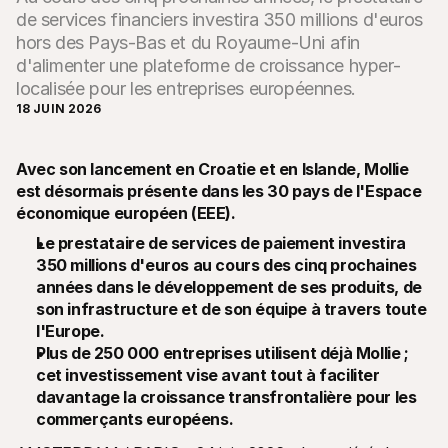
de services financiers investira 350 millions d'euros
hors des Pays-Bas et du Royaume-Uni afin
d'alimenter une plateforme de croissance hyper-
localisée pour les entreprises européennes.
18 JUIN 2026
Ressources techniques
API Mol
Portail développeurs
Docu
Avec son lancement en Croatie et en Islande, Mollie 
Découvrez les ressources de développement et les mises à 
Explor
jour
Statu
est désormais présente dans les 30 pays de l'Espace 
Bibliothèques
Vérifi
économique européen (EEE).
Intégrez Mollie avec des packages prêts à l'emploi
Chan
Communauté Discord
Lisez 
Le prestataire de services de paiement investira 
Rejoignez notre communauté de développeurs
350 millions d'euros au cours des cinq prochaines 
À propos de Mollie
Conten
Tarifs
Conna
années dans le développement de ses produits, de 
Consultez nos tarifs
Découv
son infrastructure et de son équipe à travers toute 
peuven
À propos
l'Europe. 
Témoi
Notre histoire et nos valeurs
Plus de 250 000 entreprises utilisent déjà Mollie ; 
 Découvrez comment nous aidons 
Actualités
nos cl
Lire les dernières actualités de 
cet investissement vise avant tout à faciliter 
Livre
Mollie
davantage la croissance transfrontalière pour les 
Téléch
Nous rejoindre
commerçants européens.
Rejoignez notre équipe - nous 
recrutons !