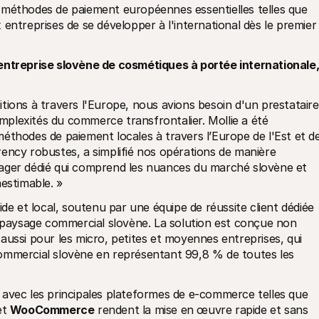
 Mollie prend également en charge les méthodes de paiement européennes essentielles telles que 
entreprises de se développer à l'international dès le premier 
entreprise slovène de cosmétiques à portée internationale, 
tions à travers l'Europe, nous avions besoin d'un prestataire 
plexités du commerce transfrontalier. Mollie a été 
éthodes de paiement locales à travers l’Europe de l'Est et de
ency robustes, a simplifié nos opérations de manière 
ager dédié qui comprend les nuances du marché slovène et 
nestimable. »
de et local, soutenu par une équipe de réussite client dédiée 
aysage commercial slovène. La solution est conçue non 
aussi pour les micro, petites et moyennes entreprises, qui 
ommercial slovène en représentant 99,8 % de toutes les 
Ses intégrations plug-and-play transparentes avec les principales plateformes de e-commerce telles que 
et 
WooCommerce
 rendent la mise en œuvre rapide et sans 