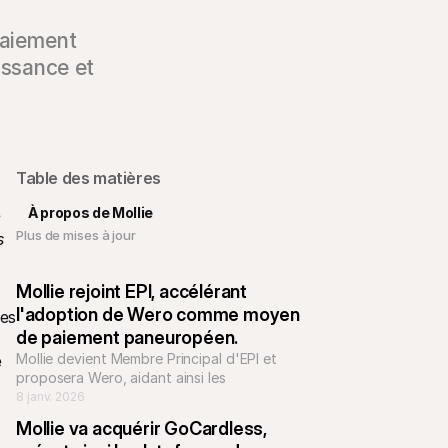
paiement
issance et
Table des matières
À propos de Mollie
 
Plus de mises à jour
 
Mollie rejoint EPI, accélérant 
l'adoption de Wero comme moyen 
es 
de paiement paneuropéen.
Mollie devient Membre Principal d'EPI et 
 
proposera Wero, aidant ainsi les 
commerçants à accepter une méthode de 
8 janv. 2026
paiement unifiée et bancaire à travers 
Mollie va acquérir GoCardless, 