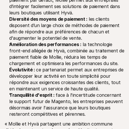
paiement par défaut, Mollie permet aux entreprises 
Contact
d’intégrer facilement ses solutions de paiement dans 
Pour les consommateurs
Découvrez pourquoi Mollie figure sur votre relevé bancaire
leurs boutiques utilisant Hyvä.
Pour les clients Mollie
Diversité des moyens de paiement :
 les clients 
Contactez notre équipe support
disposent d’un large choix de méthodes de paiement 
Pour obtenir un devis
afin de répondre aux préférences de chacun et 
Découvrez comment nous pouvons aider votre entreprise
d'augmenter le potentiel de vente.
Amélioration des performances :
 la technologie 
front-end allégée de Hyvä, combinée au traitement de 
paiement fiable de Mollie, réduira les temps de 
chargement et optimisera les performances du site.
Évolutivité : 
ce partenariat permet aux entreprises de 
développer leur activité en toute simplicité pour 
répondre aux exigences croissantes des clients, tout 
en maintenant un service de haute qualité.
Tranquillité d'esprit : 
face à l'incertitude concernant 
le support futur de Magento, les entreprises peuvent 
désormais avoir l'assurance que leurs boutiques 
resteront compétitives et pérennes.
« Mollie et Hyvä partagent une ambition commune 