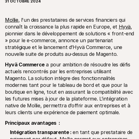
31 OCTOBRE 2024
Mollie
, l'un des prestataires de services financiers qui 
connaît la croissance la plus rapide en Europe, et 
Hyvä
, 
pionnier dans le développement de solutions « front-end 
» pour le e-commerce, annonce un partenariat 
Ressources techniques
API Mol
Portail développeurs
Docu
stratégique et le lancement d’Hyvä Commerce, une 
Découvrez les ressources de développement et les mises à 
Explor
nouvelle suite de produits au-dessus de Magento.
jour
Statu
Bibliothèques
Vérifi
Hyvä Commerce
 a pour ambition de résoudre les défis 
Intégrez Mollie avec des packages prêts à l'emploi
Chan
actuels rencontrés par les entreprises utilisant 
Communauté Discord
Lisez 
Magento. La solution intègre des fonctionnalités 
Rejoignez notre communauté de développeurs
À propos de Mollie
Conten
modernes tant pour le tableau de bord et que pour la 
Tarifs
Conna
boutique en ligne, tout en assurant la compatibilité avec 
Consultez nos tarifs
Découv
les futures mises à jour de la plateforme. L’intégration 
peuven
À propos
Témoi
Notre histoire et nos valeurs
native de Mollie, permettra d’offrir aux entreprises et à 
 Découvrez comment nous aidons 
Actualités
leurs clients une expérience de paiement optimale.
nos cl
Lire les dernières actualités de 
Livre
Mollie
Principaux avantages  :
Téléch
Nous rejoindre
Rejoignez notre équipe - nous 
Intégration transparente : 
en tant que prestataire de 
recrutons !