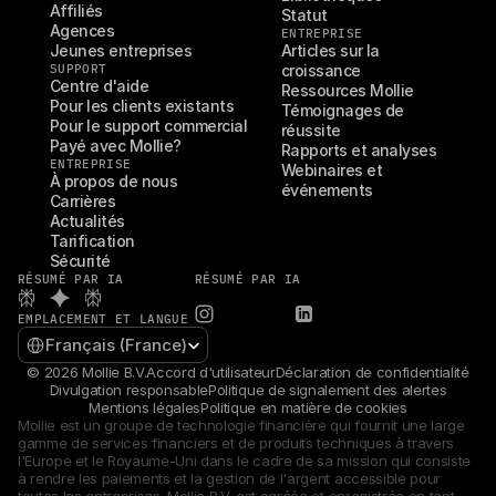
Affiliés
Statut
Agences
ENTREPRISE
Jeunes entreprises
Articles sur la 
SUPPORT
croissance
Centre d'aide
Ressources Mollie
Pour les clients existants
Témoignages de 
Pour le support commercial
réussite
Payé avec Mollie?
Rapports et analyses
ENTREPRISE
Webinaires et 
À propos de nous
événements
Carrières
Actualités
Tarification
Sécurité
RÉSUMÉ PAR IA
RÉSUMÉ PAR IA
EMPLACEMENT ET LANGUE
Select Language
Français (France)
© 2026 Mollie B.V.
Accord d'utilisateur
Déclaration de confidentialité
Divulgation responsable
Politique de signalement des alertes
Mentions légales
Politique en matière de cookies
Mollie est un groupe de technologie financière qui fournit une large 
gamme de services financiers et de produits techniques à travers 
l'Europe et le Royaume-Uni dans le cadre de sa mission qui consiste 
à rendre les paiements et la gestion de l'argent accessible pour 