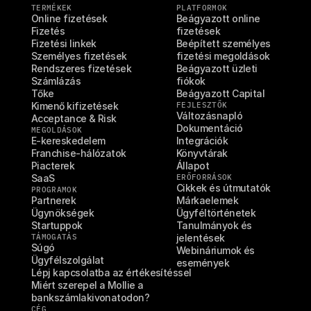
TERMÉKEK
PLATFORMOK
Online fizetések
Beágyazott online 
Fizetés
fizetések
Fizetési linkek
Beépített személyes 
Személyes fizetések
fizetési megoldások
Rendszeres fizetések
Beágyazott üzleti 
Számlázás
fiókok
Tőke
Beágyazott Capital
Kimenő kifizetések
FEJLESZTŐK
Változásnapló
Acceptance & Risk
Dokumentáció
MEGOLDÁSOK
E-kereskedelem
Integrációk
Franchise-hálózatok
Könyvtárak
Piacterek
Állapot
SaaS
ERŐFORRÁSOK
Cikkek és útmutatók
PROGRAMOK
Partnerek
Márkaelemek
Ügynökségek
Ügyféltörténetek
Startuppok
Tanulmányok és 
TÁMOGATÁS
jelentések
Súgó
Webináriumok és 
Ügyfélszolgálat
események
Lépj kapcsolatba az értékesítéssel
Miért szerepel a Mollie a 
bankszámlakivonatodon?
CÉG