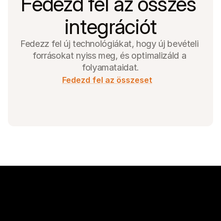
Fedezd fel az összes 
integrációt
Fedezz fel új technológiákat, hogy új bevételi 
forrásokat nyiss meg, és optimalizáld a 
folyamataidat.
Fedezd fel az összeset