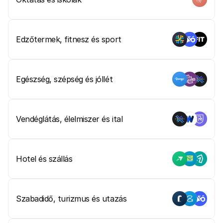
Vásárlóknak
Tudd meg, miért szerepel a Mollie a bankszámlakivonatodon
Mollie ügyfeleknek
Lépj kapcsolatba az ügyfélszolgálatunkkal
Vedd fel a kapcsolatot az értékesítéssel
Edzőtermek, fitnesz és sport
Fedezze fel, hogyan segíthetjük vállalkozását
Egészség, szépség és jóllét
Vendéglátás, élelmiszer és ital
Hotel és szállás
Szabadidő, turizmus és utazás