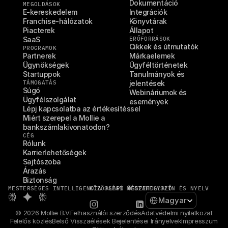
Dokumentáció
MEGOLDÁSOK
E-kereskedelem
Integrációk
Franchise-hálózatok
Könyvtárak
Piacterek
Állapot
SaaS
ERŐFORRÁSOK
Cikkek és útmutatók
PROGRAMOK
Partnerek
Márkaelemek
Ügynökségek
Ügyféltörténetek
Startuppok
Tanulmányok és 
TÁMOGATÁS
jelentések
Súgó
Webináriumok és 
Ügyfélszolgálat
események
Lépj kapcsolatba az értékesítéssel
Miért szerepel a Mollie a 
bankszámlakivonatodon?
CÉG
Rólunk
Karrierlehetőségek
Sajtószoba
Árazás
Biztonság
MESTERSÉGES INTELLIGENCIA ALAPÚ ÖSSZEFOGLALÓ
KÖZÖSSÉGI MÉDIA
HELYSZÍN ÉS NYELV
Select Language
Magyar
© 2026 Mollie B.V.
Felhasználói szerződés
Adatvédelmi nyilatkozat
Felelős közlés
Belső Visszaélések Bejelentései Irányelvek
Impresszum