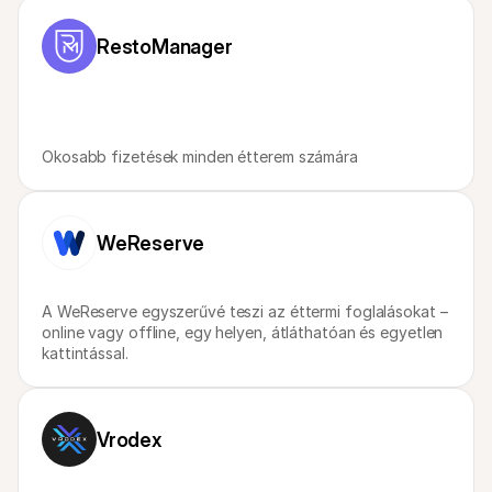
Vásárlóknak
Tudd meg, miért szerepel a Mollie a bankszámlakivonatodon
RestoManager
Mollie ügyfeleknek
Lépj kapcsolatba az ügyfélszolgálatunkkal
Vedd fel a kapcsolatot az értékesítéssel
Fedezze fel, hogyan segíthetjük vállalkozását
Okosabb fizetések minden étterem számára
WeReserve
A WeReserve egyszerűvé teszi az éttermi foglalásokat – 
online vagy offline, egy helyen, átláthatóan és egyetlen 
kattintással.
Vrodex