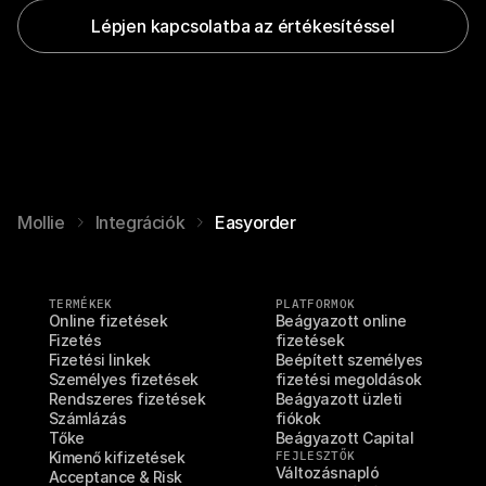
Lépjen kapcsolatba az értékesítéssel
Mollie
Integrációk
Easyorder
TERMÉKEK
PLATFORMOK
Online fizetések
Beágyazott online 
Fizetés
fizetések
Fizetési linkek
Beépített személyes 
Személyes fizetések
fizetési megoldások
Rendszeres fizetések
Beágyazott üzleti 
Számlázás
fiókok
Tőke
Beágyazott Capital
Kimenő kifizetések
FEJLESZTŐK
Változásnapló
Acceptance & Risk