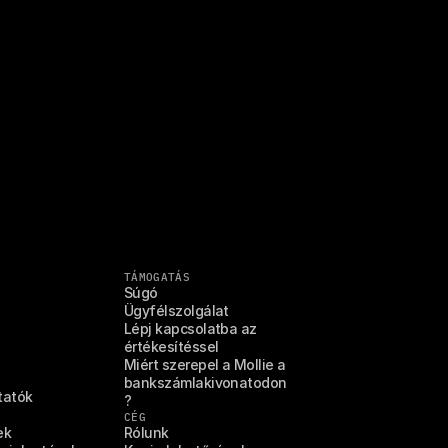
TÁMOGATÁS
Súgó
Ügyfélszolgálat
Lépj kapcsolatba az 
értékesítéssel
Miért szerepel a Mollie a 
bankszámlakivonatodon
tatók
?
CÉG
ek
Rólunk