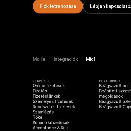
Fiók létrehozása
Lépjen kapcsolatba
Mollie
Integrációk
Mic1
TERMÉKEK
PLATFORMOK
Online fizetések
Beágyazott onli
Fizetés
Beépített személ
Fizetési linkek
megoldások
Személyes fizetések
Beágyazott üzlet
Rendszeres fizetések
Beágyazott Capi
Számlázás
Tőke
Kimenő kifizetések
Acceptance & Risk