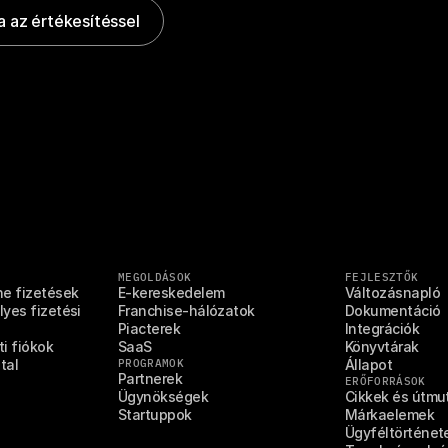
 az értékesítéssel
MEGOLDÁSOK
FEJLESZTŐK
ne fizetések
E-kereskedelem
Változásnapló
yes fizetési 
Franchise-hálózatok
Dokumentáció
Piacterek
Integrációk
i fiókok
SaaS
Könyvtárak
tal
PROGRAMOK
Állapot
Partnerek
ERŐFORRÁSOK
Ügynökségek
Cikkek és útmu
Startuppok
Márkaelemek
Ügyféltörténet