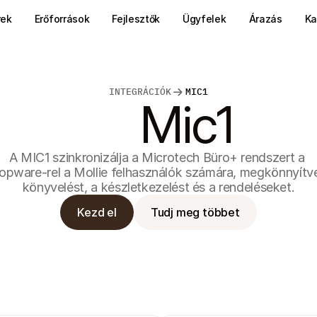
rek
Erőforrások
Fejlesztők
Ügyfelek
Árazás
Ka
INTEGRÁCIÓK
MIC1
Mic1
A MIC1 szinkronizálja a Microtech Büro+ rendszert a 
opware-rel a Mollie felhasználók számára, megkönnyítve
könyvelést, a készletkezelést és a rendeléseket.
Kezd el
Tudj meg többet