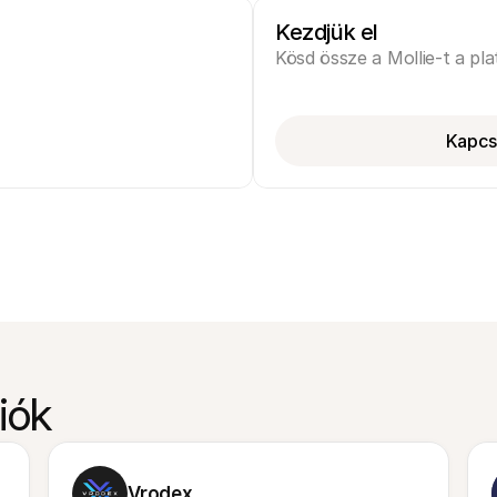
Kezdjük el
Kösd össze a Mollie-t a pl
Kapcs
iók
Vrodex