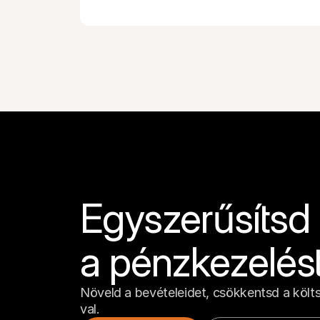
Egyszerűsítsd a
a pénzkezelés
Növeld a bevételeidet, csökkentsd a költ
val.