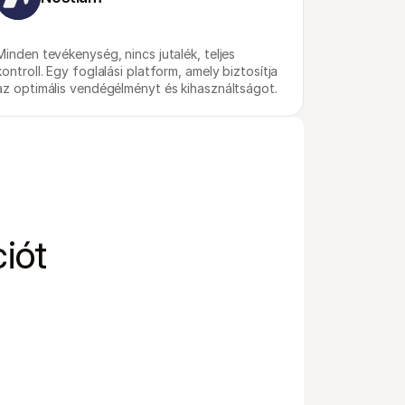
Minden tevékenység, nincs jutalék, teljes 
kontroll. Egy foglalási platform, amely biztosítja 
az optimális vendégélményt és kihasználtságot.
iót