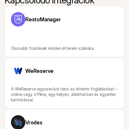
Kapcsolódó integrációk
Vásárlóknak
Tudd meg, miért szerepel a Mollie a bankszámlakivonatodon
Mollie ügyfeleknek
Lépj kapcsolatba az ügyfélszolgálatunkkal
RestoManager
Vedd fel a kapcsolatot az értékesítéssel
Fedezze fel, hogyan segíthetjük vállalkozását
Okosabb fizetések minden étterem számára
WeReserve
A WeReserve egyszerűvé teszi az éttermi foglalásokat – 
online vagy offline, egy helyen, átláthatóan és egyetlen 
kattintással.
Vrodex