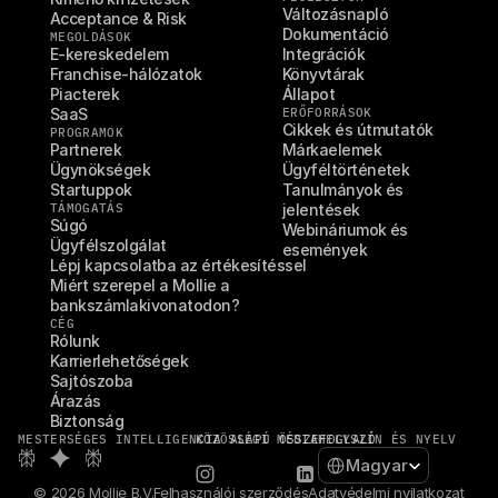
Változásnapló
Acceptance & Risk
Dokumentáció
MEGOLDÁSOK
E-kereskedelem
Integrációk
Franchise-hálózatok
Könyvtárak
Piacterek
Állapot
SaaS
ERŐFORRÁSOK
Cikkek és útmutatók
PROGRAMOK
Partnerek
Márkaelemek
Ügynökségek
Ügyféltörténetek
Startuppok
Tanulmányok és 
TÁMOGATÁS
jelentések
Súgó
Webináriumok és 
Ügyfélszolgálat
események
Lépj kapcsolatba az értékesítéssel
Miért szerepel a Mollie a 
bankszámlakivonatodon?
CÉG
Rólunk
Karrierlehetőségek
Sajtószoba
Árazás
Biztonság
MESTERSÉGES INTELLIGENCIA ALAPÚ ÖSSZEFOGLALÓ
KÖZÖSSÉGI MÉDIA
HELYSZÍN ÉS NYELV
Select Language
Magyar
© 2026 Mollie B.V.
Felhasználói szerződés
Adatvédelmi nyilatkozat