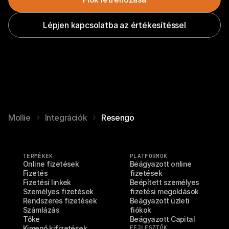
Lépjen kapcsolatba az értékesítéssel
Mollie
Integrációk
Resengo
TERMÉKEK
PLATFORMOK
Online fizetések
Beágyazott online 
Fizetés
fizetések
Fizetési linkek
Beépített személyes 
Személyes fizetések
fizetési megoldások
Rendszeres fizetések
Beágyazott üzleti 
Számlázás
fiókok
Tőke
Beágyazott Capital
Kimenő kifizetések
FEJLESZTŐK