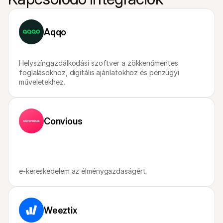
Vásárlóknak
Tudd meg, miért szerepel a Mollie a bankszámlakivonatodon
Mollie ügyfeleknek
Lépj kapcsolatba az ügyfélszolgálatunkkal
Aqqo
Vedd fel a kapcsolatot az értékesítéssel
Fedezze fel, hogyan segíthetjük vállalkozását
Helyszíngazdálkodási szoftver a zökkenőmentes 
foglalásokhoz, digitális ajánlatokhoz és pénzügyi 
műveletekhez.
Convious
e-kereskedelem az élménygazdaságért.
Weeztix