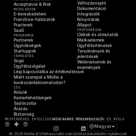
Változásnapló
Acceptance & Risk
Dokumentáció
MEGOLDÁSOK
E-kereskedelem
Integrációk
Franchise-hálózatok
Könyvtárak
Piacterek
Állapot
SaaS
ERŐFORRÁSOK
Cikkek és útmutatók
PROGRAMOK
Partnerek
Márkaelemek
Ügynökségek
Ügyféltörténetek
Startuppok
Tanulmányok és 
TÁMOGATÁS
jelentések
Súgó
Webináriumok és 
Ügyfélszolgálat
események
Lépj kapcsolatba az értékesítéssel
Miért szerepel a Mollie a 
bankszámlakivonatodon?
CÉG
Rólunk
Karrierlehetőségek
Sajtószoba
Árazás
Biztonság
MESTERSÉGES INTELLIGENCIA ALAPÚ ÖSSZEFOGLALÓ
KÖZÖSSÉGI MÉDIA
HELYSZÍN ÉS NYELV
Select Language
Magyar
© 2026 Mollie B.V.
Felhasználói szerződés
Adatvédelmi nyilatkozat