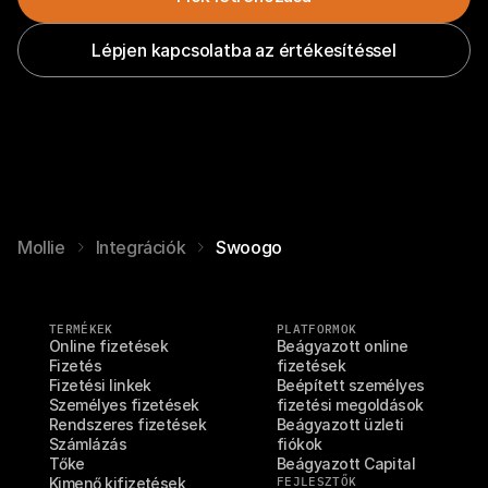
Lépjen kapcsolatba az értékesítéssel
Mollie
Integrációk
Swoogo
TERMÉKEK
PLATFORMOK
Online fizetések
Beágyazott online 
Fizetés
fizetések
Fizetési linkek
Beépített személyes 
Személyes fizetések
fizetési megoldások
Rendszeres fizetések
Beágyazott üzleti 
Számlázás
fiókok
Tőke
Beágyazott Capital
Kimenő kifizetések
FEJLESZTŐK