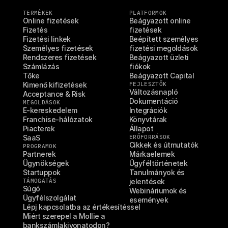
TERMÉKEK
PLATFORMOK
Online fizetések
Beágyazott online 
Fizetés
fizetések
Fizetési linkek
Beépített személyes 
Személyes fizetések
fizetési megoldások
Rendszeres fizetések
Beágyazott üzleti 
Számlázás
fiókok
Tőke
Beágyazott Capital
Kimenő kifizetések
FEJLESZTŐK
Változásnapló
Acceptance & Risk
Dokumentáció
MEGOLDÁSOK
E-kereskedelem
Integrációk
Franchise-hálózatok
Könyvtárak
Piacterek
Állapot
SaaS
ERŐFORRÁSOK
Cikkek és útmutatók
PROGRAMOK
Partnerek
Márkaelemek
Ügynökségek
Ügyféltörténetek
Startuppok
Tanulmányok és 
TÁMOGATÁS
jelentések
Súgó
Webináriumok és 
Ügyfélszolgálat
események
Lépj kapcsolatba az értékesítéssel
Miért szerepel a Mollie a 
bankszámlakivonatodon?