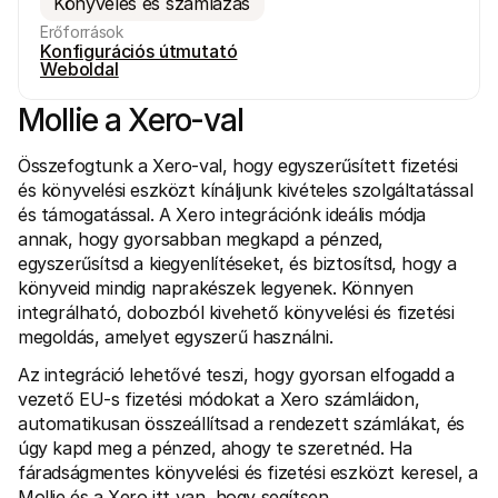
Könyvelés és számlázás
Erőforrások
Konfigurációs útmutató
Weboldal
Mollie a Xero-val
Összefogtunk a Xero-val, hogy egyszerűsített fizetési 
Technikai erőforrások
Mollie 
Fejlesztői portál
Doku
és könyvelési eszközt kínáljunk kivételes szolgáltatással 
Fedezd fel a fejlesztői erőforrásokat és frissítéseket
Fedezd
és támogatással. A Xero integrációnk ideális módja 
Könyvtárak
Állap
annak, hogy gyorsabban megkapd a pénzed, 
Integráld a Mollie-t az azonnal használható könyvtárakkal
Nézd m
Discord közösség
Válto
egyszerűsítsd a kiegyenlítéseket, és biztosítsd, hogy a 
Csatlakozz a fejlesztői közösségünkhöz
Olvass
könyveid mindig naprakészek legyenek. Könnyen 
A Mollie-ról
Mollie
integrálható, dobozból kivehető könyvelési és fizetési 
Árazás
Cikke
megoldás, amelyet egyszerű használni.
Tekintsd meg a díjszabásunkat
Fedezd
amelye
Rólunk
vállal
Az integráció lehetővé teszi, hogy gyorsan elfogadd a 
Tudj meg többet a történetünkről 
Siker
és értékeinkről
vezető EU-s fizetési módokat a Xero számláidon, 
Nézd 
Hírek
automatikusan összeállítsad a rendezett számlákat, és 
ügyfel
Olvasd el a legújabb Mollie híreket
Papír
úgy kapd meg a pénzed, ahogy te szeretnéd. Ha 
Karrier
Töltsd
Gyere dolgozz nálunk - felveszünk!
fáradságmentes könyvelési és fizetési eszközt keresel, a 
Kapcsolat
Mollie és a Xero itt van, hogy segítsen.