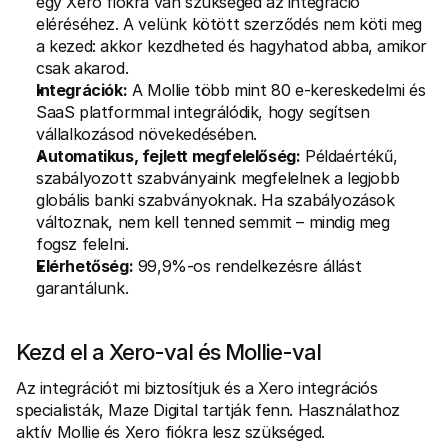
egy Xero fiókra van szükséged az integráció 
eléréséhez. A velünk kötött szerződés nem köti meg 
a kezed: akkor kezdheted és hagyhatod abba, amikor 
csak akarod.
Integrációk:
 A Mollie több mint 80 e-kereskedelmi és 
SaaS platformmal integrálódik, hogy segítsen 
vállalkozásod növekedésében.
Automatikus, fejlett megfelelőség:
 Példaértékű, 
szabályozott szabványaink megfelelnek a legjobb 
globális banki szabványoknak. Ha szabályozások 
változnak, nem kell tenned semmit – mindig meg 
fogsz felelni.
Elérhetőség:
 99,9%-os rendelkezésre állást 
garantálunk.
Kezd el a Xero-val és Mollie-val
Az integrációt mi biztosítjuk és a Xero integrációs 
specialisták, Maze Digital tartják fenn. Használathoz 
aktív Mollie és Xero fiókra lesz szükséged.