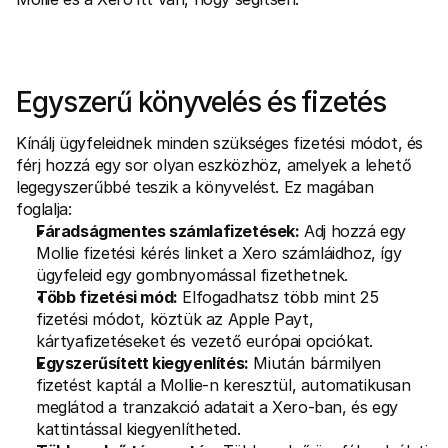
Vásárlóknak
Tudd meg, miért szerepel a Mollie a bankszámlakivonatodon
Mollie ügyfeleknek
Lépj kapcsolatba az ügyfélszolgálatunkkal
Vedd fel a kapcsolatot az értékesítéssel
Egyszerű könyvelés és fizetés
Fedezze fel, hogyan segíthetjük vállalkozását
Kínálj ügyfeleidnek minden szükséges fizetési módot, és 
férj hozzá egy sor olyan eszközhöz, amelyek a lehető 
legegyszerűbbé teszik a könyvelést. Ez magában 
foglalja:
Fáradságmentes számlafizetések:
 Adj hozzá egy 
Mollie fizetési kérés linket a Xero számláidhoz, így 
ügyfeleid egy gombnyomással fizethetnek.
Több fizetési mód:
 Elfogadhatsz több mint 25 
fizetési módot, köztük az Apple Payt, 
kártyafizetéseket és vezető európai opciókat.
Egyszerűsített kiegyenlítés:
 Miután bármilyen 
fizetést kaptál a Mollie-n keresztül, automatikusan 
meglátod a tranzakció adatait a Xero-ban, és egy 
kattintással kiegyenlítheted.