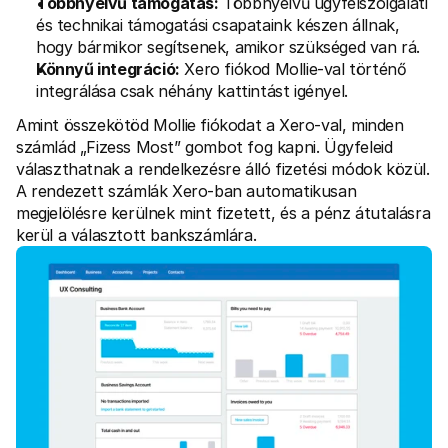
Többnyelvű támogatás:
 Többnyelvű ügyfélszolgálati 
és technikai támogatási csapataink készen állnak, 
hogy bármikor segítsenek, amikor szükséged van rá.
Könnyű integráció:
 Xero fiókod Mollie-val történő 
integrálása csak néhány kattintást igényel.
Amint összekötöd Mollie fiókodat a Xero-val, minden 
számlád „Fizess Most” gombot fog kapni. Ügyfeleid 
választhatnak a rendelkezésre álló fizetési módok közül. 
A rendezett számlák Xero-ban automatikusan 
megjelölésre kerülnek mint fizetett, és a pénz átutalásra 
kerül a választott bankszámlára.