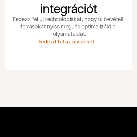
integrációt
Fedezz fel új technológiákat, hogy új bevételi 
forrásokat nyiss meg, és optimalizáld a 
folyamataidat.
Fedezd fel az összeset