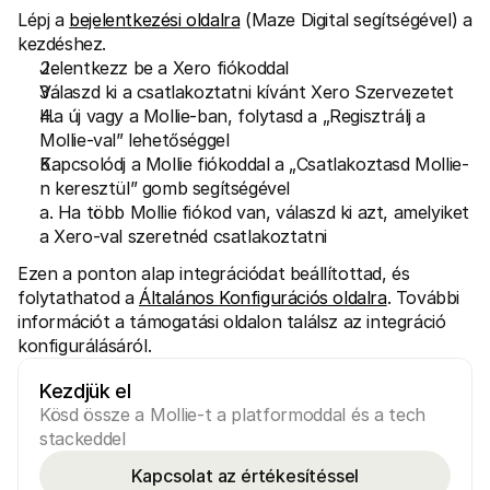
Lépj a 
bejelentkezési oldalra
 (Maze Digital segítségével) a 
kezdéshez.
Jelentkezz be a Xero fiókoddal
Válaszd ki a csatlakoztatni kívánt Xero Szervezetet
Ha új vagy a Mollie-ban, folytasd a „Regisztrálj a 
Mollie-val” lehetőséggel
Kapcsolódj a Mollie fiókoddal a „Csatlakoztasd Mollie-
n keresztül” gomb segítségével
a. Ha több Mollie fiókod van, válaszd ki azt, amelyiket 
a Xero-val szeretnéd csatlakoztatni
Ezen a ponton alap integrációdat beállítottad, és 
folytathatod a 
Általános Konfigurációs oldalra
. További 
információt a támogatási oldalon találsz az integráció 
konfigurálásáról.
Kezdjük el
Kösd össze a Mollie-t a platformoddal és a tech 
stackeddel
Kapcsolat az értékesítéssel