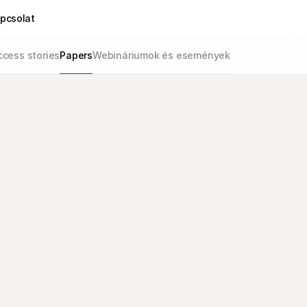
pcsolat
cess stories
Papers
Webináriumok és események