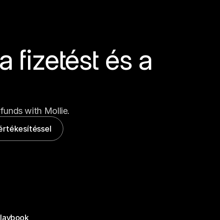
 fizetést és a 
funds with Mollie.
értékesítéssel
laybook