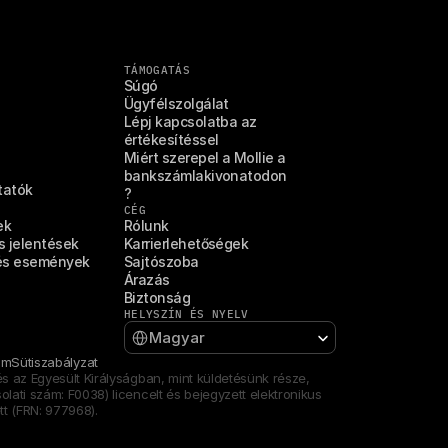
TÁMOGATÁS
Súgó
Ügyfélszolgálat
Lépj kapcsolatba az 
értékesítéssel
Miért szerepel a Mollie a 
bankszámlakivonatodon
tatók
?
CÉG
ek
Rólunk
 jelentések
Karrierlehetőségek
és események
Sajtószoba
Árazás
Biztonság
HELYSZÍN ÉS NYELV
Select Language
Magyar
um
Sütiszabályzat
s az Egyesült Királyságban, mint küldetésünk része, 
ati szám: F0038) licencelt és bejegyzett elektronikus 
tt (FRN: 977968).