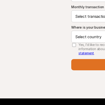
Monthly transaction
Where is your busin
Yes, I’d like to 
information abou
statement
.