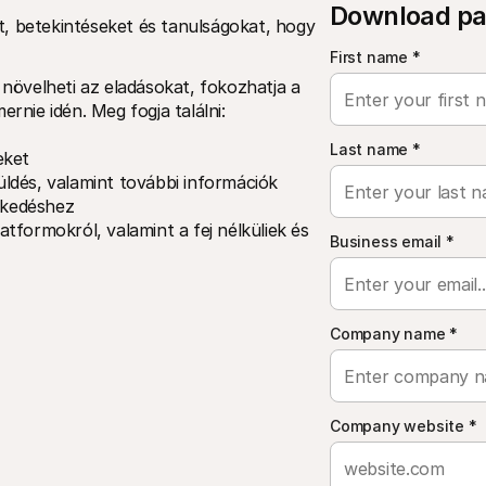
Download pa
, betekintéseket és tanulságokat, hogy 
First name
*
 növelheti az eladásokat, fokozhatja a 
ernie idén. Meg fogja találni:
Last name
*
eket
küldés, valamint további információk
zkedéshez
formokról, valamint a fej nélküliek és 
Business email
*
Company name
*
Company website
*