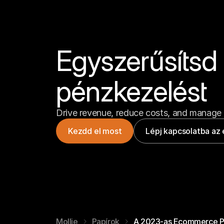
Egyszerűsítsd a
pénzkezelést
Drive revenue, reduce costs, and manage 
Kezdd el most
Lépj kapcsolatba az 
Mollie
Papírok
A 2023-as Ecommerce P