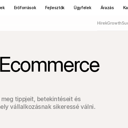
rek
Erőforrások
Fejlesztők
Ügyfelek
Árazás
Ka
Hírek
Growth
Suc
 Ecommerce 
eg tippjeit, betekintéseit és 
ly vállalkozásnak sikeressé válni.