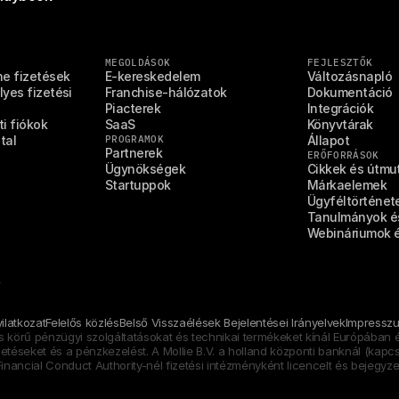
MEGOLDÁSOK
FEJLESZTŐK
ne fizetések
E-kereskedelem
Változásnapló
yes fizetési 
Franchise-hálózatok
Dokumentáció
Piacterek
Integrációk
i fiókok
SaaS
Könyvtárak
tal
PROGRAMOK
Állapot
Partnerek
ERŐFORRÁSOK
Ügynökségek
Cikkek és útmu
Startuppok
Márkaelemek
Ügyféltörténet
Tanulmányok és
Webináriumok 
A
ilatkozat
Felelős közlés
Belső Visszaélések Bejelentései Irányelvek
Impressz
s körű pénzügyi szolgáltatásokat és technikai termékeket kínál Európában é
éseket és a pénzkezelést. A Mollie B.V. a holland központi banknál (kapcsol
Financial Conduct Authority-nél fizetési intézményként licencelt és bejegyze