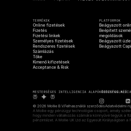
TERMÉKEK
PLATFORMOK
Online fizetések
Beágyazott onli
Fizetés
Beépített személ
Fizetési linkek
megoldások
Személyes fizetések
Beágyazott üzlet
Rendszeres fizetések
Beágyazott Capi
Számlázás
Tőke
Kimenő kifizetések
Acceptance & Risk
MESTERSÉGES INTELLIGENCIA ALAPÚ ÖSSZEFOGLALÓ
KÖZÖSSÉGI MÉDI
© 2026 Mollie B.V.
Felhasználói szerződés
Adatvédelmi ny
A Mollie egy pénzügyi technológiai csoport, amely széle
hogy minden vállalkozás számára könnyűvé tegyük a fizet
pénzintézet. A Mollie UK Ltd az Egyesült Királyságban a 