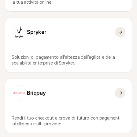
la tua attività online
Per acquirenti
Scopri perché Mollie è sul tuo estratto conto bancario
Per i clienti di Mollie
Contatta il nostro team di supporto clienti
Contatta vendite
Scopri come possiamo aiutare il tuo business
Spryker
Soluzioni di pagamento all’altezza dell’agilità e della 
scalabilità enterprise di Spryker.
Briqpay
Rendi il tuo checkout a prova di futuro con pagamenti 
intelligenti multi-provider.