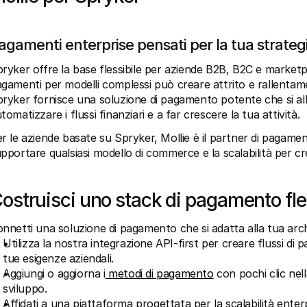
agamenti enterprise pensati per la tua strat
ryker offre la base flessibile per aziende B2B, B2C e marketpla
gamenti per modelli complessi può creare attrito e rallentamen
ryker fornisce una soluzione di pagamento potente che si alline
tomatizzare i flussi finanziari e a far crescere la tua attività.
r le aziende basate su Spryker, Mollie è il partner di pagamento
pportare qualsiasi modello di commerce e la scalabilità per c
ostruisci uno stack di pagamento fles
nnetti una soluzione di pagamento che si adatta alla tua arch
Utilizza la nostra integrazione API-first per creare flussi di 
tue esigenze aziendali.
Aggiungi o aggiorna i
 metodi di pagamento
 con pochi clic nel
sviluppo.
Affidati a una piattaforma progettata per la scalabilità enter