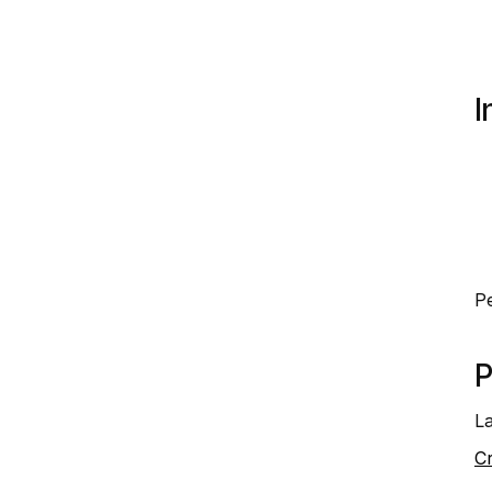
I
Pe
P
La
Cr