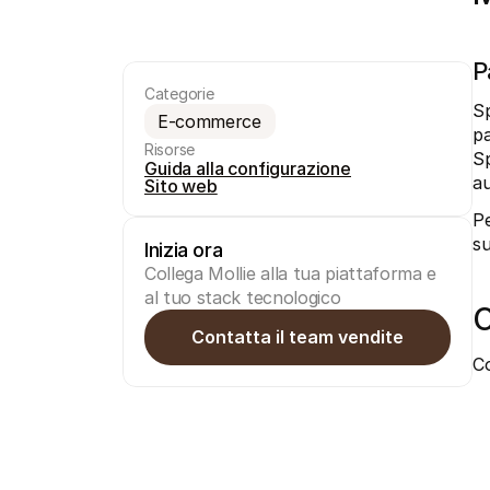
P
Categorie
Sp
E-commerce
pa
Risorse
Sp
Guida alla configurazione
au
Sito web
Pe
su
Inizia ora
Collega Mollie alla tua piattaforma e 
al tuo stack tecnologico
C
Contatta il team vendite
Co