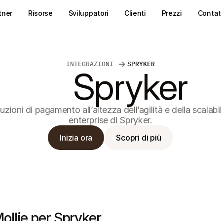
tner
Risorse
Sviluppatori
Clienti
Prezzi
Contat
INTEGRAZIONI 
SPRYKER
Spryker
uzioni di pagamento all’altezza dell’agilità e della scalabili
enterprise di Spryker.
Inizia ora
Scopri di più
ollie per Spryker