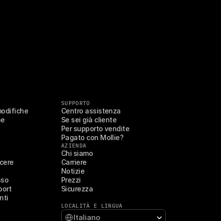
SUPPORTO
modifiche
Centro assistenza
ne
Se sei già cliente
Per supporto vendite
Pagato con Mollie?
AZIENDA
Chi siamo
scere
Carriere
Notizie
sso
Prezzi
port
Sicurezza
nti
LOCALITÀ E LINGUA
Select Language
Italiano