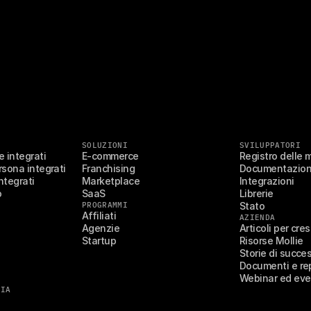
SOLUZIONI
SVILUPPATORI
 integrati
E-commerce
Registro delle 
sona integrati
Franchising
Documentazio
ntegrati
Marketplace
Integrazioni
o
SaaS
Librerie
PROGRAMMI
Stato
Affiliati
AZIENDA
Agenzie
Articoli per cre
Startup
Risorse Mollie
Storie di succe
Documenti e re
Webinar ed eve
'IA