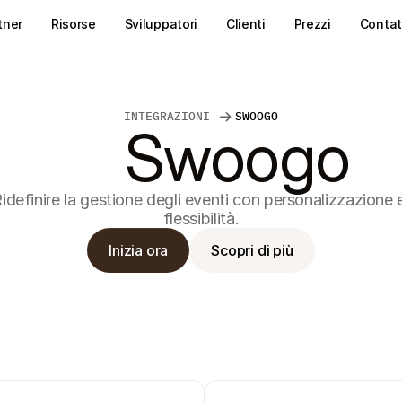
tner
Risorse
Sviluppatori
Clienti
Prezzi
Contat
INTEGRAZIONI 
SWOOGO
Swoogo
idefinire la gestione degli eventi con personalizzazione e
flessibilità.
Inizia ora
Scopri di più