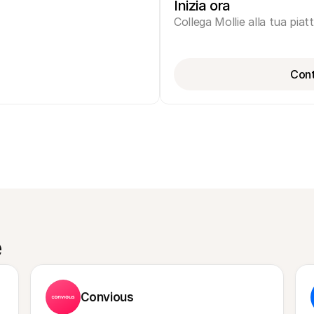
Inizia ora
Collega Mollie alla tua pia
Cont
e
Convious