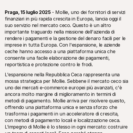
Praga, 15 luglio 2025
 - Mollie, uno dei fornitori di servizi 
finanziari in più rapida crescita in Europa, lancia oggi il 
suo servizio nel mercato ceco. Questo è un altro 
importante traguardo nella missione dell'azienda di 
rendere i pagamenti e la gestione del denaro facili per le 
Risorse tecniche
API di 
imprese in tutta Europa. Con l'espansione, le aziende 
Portale sviluppatori
Docu
ceche hanno accesso a una piattaforma unica che 
Scopri le risorse per sviluppatori e gli aggiornamenti
Esplor
Librerie
Stato
consente una facile elaborazione dei pagamenti, 
Integra Mollie con librerie pronte all'uso
Contro
reportistica e protezione contro le frodi.
Comunità di Discord
Regis
Entra nella nostra comunità di sviluppatori
Leggi 
L'espansione nella Repubblica Ceca rappresenta una 
Informazioni su Mollie
Conten
mossa strategica per Mollie. Sebbene il mercato ceco sia 
Prezzi
Artic
uno dei mercati e-commerce europei più avanzati, c'è 
Scopri i nostri prezzi
Scopri
aiutar
Chi siamo
ancora molto margine di miglioramento in termini di 
Stori
Scopri di più sulla nostra storia e 
metodi di pagamento. Mollie arriva per risolvere questo, 
valori
Scopri
offrendo una piattaforma unica e senza sforzo che 
clienti
Notizie
Docu
Leggi le ultime notizie su Mollie
trasforma i pagamenti in un acceleratore di crescita, 
Scaric
Carriere
con metodi di pagamento locali e localizzazione ceca. 
Vieni a lavorare con noi - stiamo 
L'impegno di Mollie è lo stesso in ogni mercato: costruire 
assumendo!
Contatta