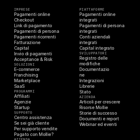
IMPRESE
PIATTAFORME
Pagamenti online
Pagamenti online 
Checkout
integrati
Link di pagamento
Pagamenti di persona 
Pagamenti di persona
integrati
Pagamenti ricorrenti
Conti aziendali 
Fatturazione
integrati
Capital
Capital integrato
Invio di pagamenti
SVILUPPATORI
Registro delle 
Acceptance & Risk
modifiche
SOLUZIONI
E-commerce
Documentazio
Franchising
ne
Marketplace
Integrazioni
SaaS
Librerie
PROGRAMMI
Stato
Affiliati
AZIENDA
Agenzie
Articoli per crescere
Startup
Risorse Mollie
SUPPORTO
Storie di successo
Centro assistenza
Documenti e report
Se sei già cliente
Webinar ed eventi
Per supporto vendite
Pagato con Mollie?
AZIENDA