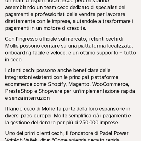
un team di esperti locali. Ecco perché stanno 
Per acquirenti
assemblando un team ceco dedicato di specialisti dei 
Scopri perché Mollie è sul tuo estratto conto bancario
pagamenti e professionisti delle vendite per lavorare 
Per i clienti di Mollie
direttamente con le imprese, aiutandole a trasformare i 
Contatta il nostro team di supporto clienti
Contatta vendite
pagamenti in un motore di crescita.
Scopri come possiamo aiutare il tuo business
Con l'ingresso ufficiale sul mercato, i clienti cechi di 
Mollie possono contare su una piattaforma localizzata, 
onboarding facile e veloce, e un ottimo supporto – tutto 
in ceco.
I clienti cechi possono anche beneficiare delle 
integrazioni esistenti con le principali piattaforme 
ecommerce come Shopify, Magento, WooCommerce, 
PrestaShop e Shopware per un'implementazione rapida 
e senza interruzioni.
Il lancio ceco di Mollie fa parte della loro espansione in 
diversi paesi europei. Mollie semplifica già i pagamenti e 
la gestione del denaro per più di 250.000 imprese.
Uno dei primi clienti cechi, il fondatore di Padel Power 
Vojtěch Vašek, dice: "Come azienda ceca in rapida 