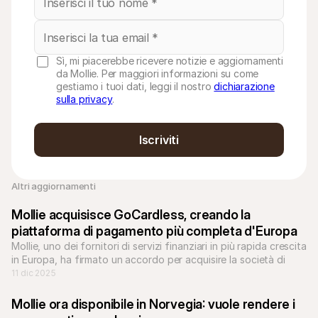
Sì, mi piacerebbe ricevere notizie e aggiornamenti
da Mollie. Per maggiori informazioni su come
gestiamo i tuoi dati, leggi il nostro
dichiarazione
sulla privacy
.
Iscriviti
Altri aggiornamenti 
Mollie acquisisce GoCardless, creando la 
piattaforma di pagamento più completa d'Europa
Mollie, uno dei fornitori di servizi finanziari in più rapida crescita 
in Europa, ha firmato un accordo per acquisire la società di 
pagamenti bancari GoCardless.
11 dic 2025
Mollie ora disponibile in Norvegia: vuole rendere i 