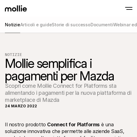
Notizie
Articoli e guide
Storie di successo
Documenti
Webinar ed
Accetta pagamenti
Pagamenti online
Tap to Pay su iPhone
Inizia ora
Accetta e gestisci i p
Accettate pagamenti contactless direttam
online
NOTIZIE
Pagamenti di pers
Mollie semplifica i 
Accetta pagamenti con
dispositivi
pagamenti per Mazda
Checkout
Offri un checkout ott
la conversione
Scopri come Mollie Connect for Platforms sta
Pagamenti ricorren
alimentando i pagamenti per la nuova piattaforma di
Raccogli pagamenti ric
abbonamenti
marketplace di Mazda
Acceptance & Risk
24 MARZO 2022
Previeni le frodi e otti
conversione
Partner
Per agenzie
Per 
Il nostro prodotto 
Connect for Platforms
 è una 
Scopri il nostro Programma di partnership per agenzie
Esplor
soluzione innovativa che permette alle aziende SaaS, 