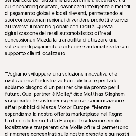
Per acquirenti
cui onboarding ospitato, dashboard intelligente e metodi 
Scopri perché Mollie è sul tuo estratto conto bancario
di pagamento globali e locali rilevanti, permettendo ai 
Per i clienti di Mollie
suoi concessionari regionali di vendere prodotti e servizi 
Contatta il nostro team di supporto clienti
Contatta vendite
attraverso il marchio globale con facilità. Questa 
Scopri come possiamo aiutare il tuo business
digitalizzazione del retail automobilistico offre ai 
concessionari Mazda la tranquillità di utilizzare una 
soluzione di pagamento conforme e automatizzata con 
supporto clienti localizzato. 
“Vogliamo sviluppare una soluzione innovativa che 
rivoluzionerà l'industria automobilistica, e per farlo, 
abbiamo bisogno di un partner che sia pronto per il 
futuro. Quel partner è Mollie,” dice Matthias Sileghem, 
vicepresidente customer experience, comunicazioni e 
affari pubblici di Mazda Motor Europe. “Mentre 
espandiamo la nostra offerta marketplace nel Regno 
Unito e alla fine in tutta Europa, le soluzioni semplici, 
localizzate e trasparenti che Mollie offre ci permettono 
di rimanere concentrati sulla nostra crescita e sui nostri 