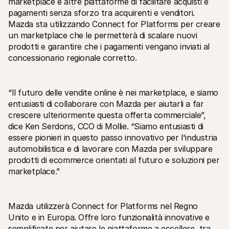
marketplace e altre piattaforme di facilitare acquisti e 
pagamenti senza sforzo tra acquirenti e venditori. 
Mazda sta utilizzando Connect for Platforms per creare 
un marketplace che le permetterà di scalare nuovi 
prodotti e garantire che i pagamenti vengano inviati al 
concessionario regionale corretto. 
Risorse tecniche
API di 
Portale sviluppatori
Docu
Scopri le risorse per sviluppatori e gli aggiornamenti
Esplor
“Il futuro delle vendite online è nei marketplace, e siamo 
Librerie
Stato
entusiasti di collaborare con Mazda per aiutarli a far 
Integra Mollie con librerie pronte all'uso
Contro
crescere ulteriormente questa offerta commerciale”, 
Comunità di Discord
Regis
dice Ken Serdons, CCO di Mollie. “Siamo entusiasti di 
Entra nella nostra comunità di sviluppatori
Leggi 
Informazioni su Mollie
Conten
essere pionieri in questo passo innovativo per l'industria 
Prezzi
Artic
automobilistica e di lavorare con Mazda per sviluppare 
Scopri i nostri prezzi
Scopri
aiutar
prodotti di ecommerce orientati al futuro e soluzioni per 
Chi siamo
Stori
Scopri di più sulla nostra storia e 
marketplace.”
valori
Scopri
clienti
Notizie
Docu
Leggi le ultime notizie su Mollie
Scaric
Carriere
Mazda utilizzerà Connect for Platforms nel Regno 
Vieni a lavorare con noi - stiamo 
Unito e in Europa. Offre loro funzionalità innovative e 
assumendo!
semplificate per aiutare le piattaforme a eccellere, tra 
Contatta