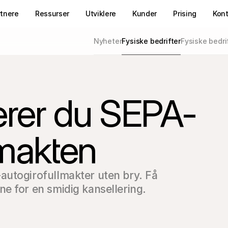
rtnere
Ressurser
Utviklere
Kunder
Prising
Kon
Nyheter
Fysiske bedrifter
Fysiske bedri
lerer du SEPA-
lmakten
utogirofullmakter uten bry. Få 
e for en smidig kansellering.