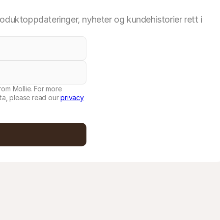
roduktoppdateringer, nyheter og kundehistorier rett i
rom Mollie. For more
ta, please read our
privacy