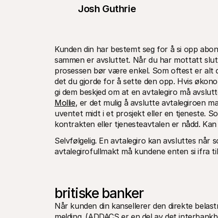
Josh Guthrie
Kunden din har bestemt seg for å si opp abonn
sammen er avsluttet. Når du har mottatt slutt
prosessen bør være enkel. Som oftest er alt d
det du gjorde for å sette den opp. Hvis økonom
Mollie
, er det mulig å avslutte avtalegiroen m
uventet midt i et prosjekt eller en tjeneste. S
kontrakten eller tjenesteavtalen er nådd. Kan
Selvfølgelig. En avtalegiro kan avsluttes når 
avtalegirofullmakt må kundene enten si ifra til
britiske banker
Når kunden din kansellerer den direkte belas
melding. (ADDACS er en del av det interbankba