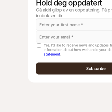
Hold deg oppdatert
Gå aldri glipp av en oppdatering. Få p
innboksen din.
Yes, I’d like to receive news and updates f
information about how we handle your da
statement
.
Subscribe