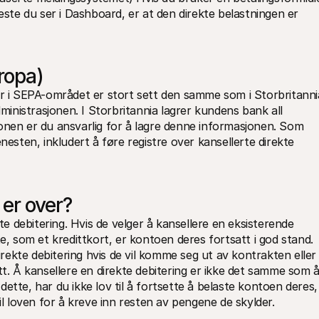
te du ser i Dashboard, er at den direkte belastningen er 
ropa)
er i SEPA-området er stort sett den samme som i Storbritannia
dministrasjonen. I Storbritannia lagrer kundens bank all 
onen er du ansvarlig for å lagre denne informasjonen. Som 
nesten, inkludert å føre registre over kansellerte direkte 
 er over?
te debitering. Hvis de velger å kansellere en eksisterende 
e, som et kredittkort, er kontoen deres fortsatt i god stand. 
ekte debitering hvis de vil komme seg ut av kontrakten eller 
tt. Å kansellere en direkte debitering er ikke det samme som å
ette, har du ikke lov til å fortsette å belaste kontoen deres, 
il loven for å kreve inn resten av pengene de skylder.