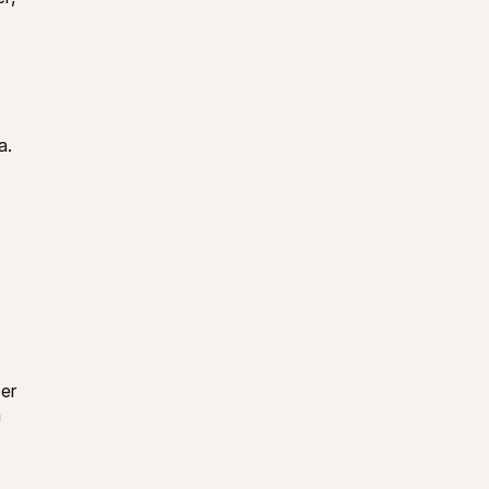
. 
er 
 