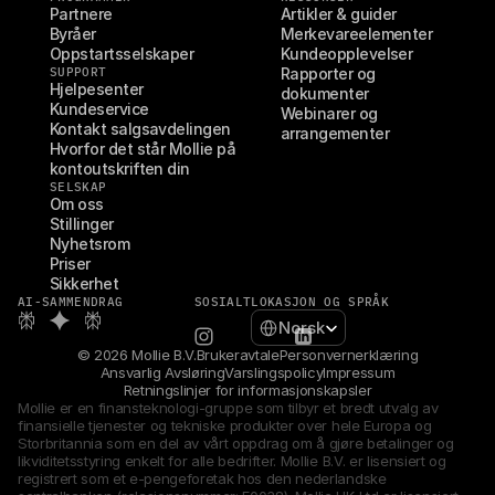
Partnere
Artikler & guider
Byråer
Merkevareelementer
Oppstartsselskaper
Kundeopplevelser
SUPPORT
Rapporter og 
Hjelpesenter
dokumenter
Kundeservice
Webinarer og 
Kontakt salgsavdelingen
arrangementer
Hvorfor det står Mollie på 
kontoutskriften din
SELSKAP
Om oss
Stillinger
Nyhetsrom
Priser
Sikkerhet
AI-SAMMENDRAG
SOSIALT
LOKASJON OG SPRÅK
Select Language
Norsk
© 2026 Mollie B.V.
Brukeravtale
Personvernerklæring
Ansvarlig Avsløring
Varslingspolicy
Impressum
Retningslinjer for informasjonskapsler
Mollie er en finansteknologi-gruppe som tilbyr et bredt utvalg av 
finansielle tjenester og tekniske produkter over hele Europa og 
Storbritannia som en del av vårt oppdrag om å gjøre betalinger og 
likviditetsstyring enkelt for alle bedrifter. Mollie B.V. er lisensiert og 
registrert som et e-pengeforetak hos den nederlandske 