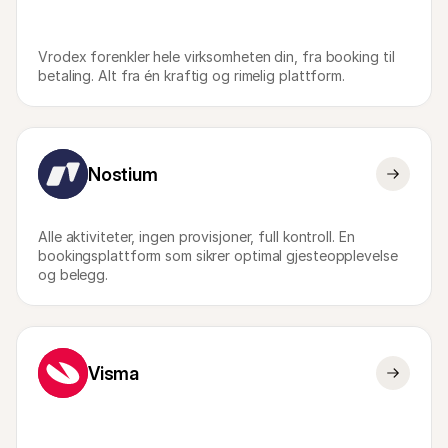
For shoppere
Finn ut hvorfor Mollie vises på kontoutskriften din
For Mollie-kunder
Vrodex forenkler hele virksomheten din, fra booking til 
Ta kontakt med vårt kundestøtteteam
betaling. Alt fra én kraftig og rimelig plattform.
Kontakt salg
Oppdag hvordan vi kan hjelpe bedriften din
Nostium
Alle aktiviteter, ingen provisjoner, full kontroll. En 
bookingsplattform som sikrer optimal gjesteopplevelse 
og belegg.
Visma