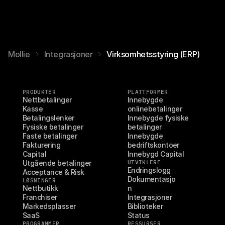
Mollie
Integrasjoner
Virksomhetsstyring (ERP)
PRODUKTER
PLATTFORMER
Nettbetalinger
Innebygde 
Kasse
onlinebetalinger
Betalingslenker
Innebygde fysiske 
Fysiske betalinger
betalinger
Faste betalinger
Innebygde 
Fakturering
bedriftskontoer
Capital
Innebygd Capital
Utgående betalinger
UTVIKLERE
Endringslogg
Acceptance & Risk
Dokumentasjo
LØSNINGER
Nettbutikk
n
Franchiser
Integrasjoner
Markedsplasser
Biblioteker
SaaS
Status
PROGRAMMER
RESSURSER