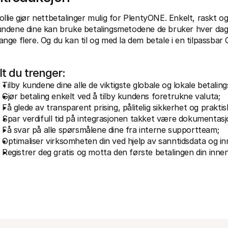
llie gjør nettbetalinger mulig for PlentyONE. Enkelt, raskt og
ndene dine kan bruke betalingsmetodene de bruker hver dag. 
nge flere. Og du kan til og med la dem betale i en tilpassbar
lt du trenger:
Tilby kundene dine alle de viktigste globale og lokale betali
Gjør betaling enkelt ved å tilby kundens foretrukne valuta;
Få glede av transparent prising, pålitelig sikkerhet og praktis
Spar verdifull tid på integrasjonen takket være dokumentasjo
Få svar på alle spørsmålene dine fra interne supportteam;
Optimaliser virksomheten din ved hjelp av sanntidsdata og inn
Registrer deg gratis og motta den første betalingen din innen