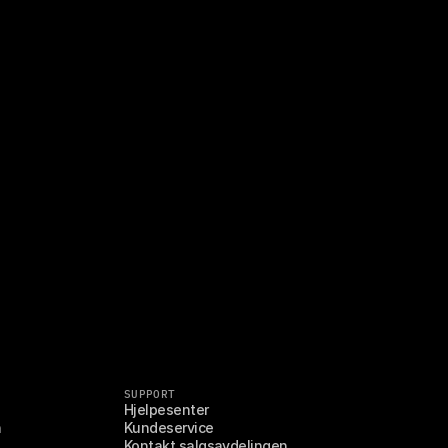
SUPPORT
Hjelpesenter
n
Kundeservice
Kontakt salgsavdelingen