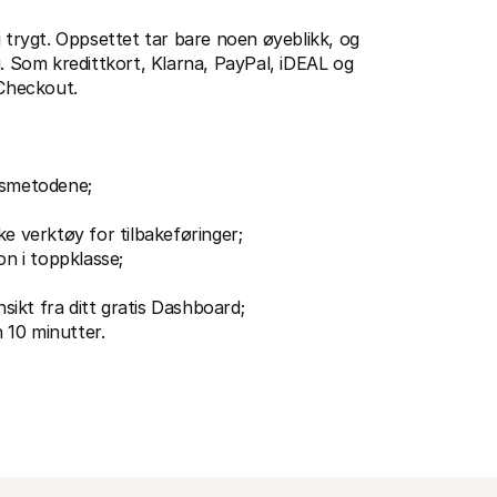
 trygt. Oppsettet tar bare noen øyeblikk, og 
Som kredittkort, Klarna, PayPal, iDEAL og 
 Checkout.
ngsmetodene;
ke verktøy for tilbakeføringer;
n i toppklasse;
sikt fra ditt gratis Dashboard;
 10 minutter.