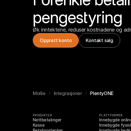
pengestyring
Øk inntektene, reduser kostnadene og adm
Opprett konto
Kontakt salg
Mollie
Integrasjoner
PlentyONE
PRODUKTER
PLATTFORMER
Nettbetalinger
Innebygde onlin
Kasse
Innebygde fysis
Betalingslenker
Innebygde bedri