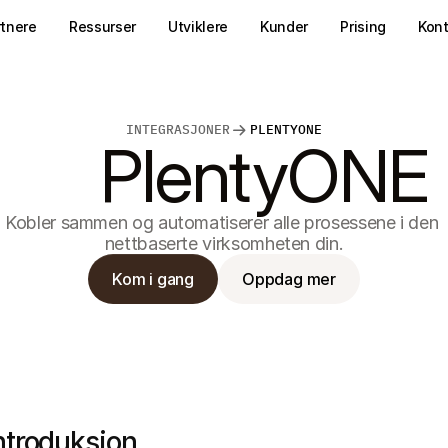
rtnere
Ressurser
Utviklere
Kunder
Prising
Kon
INTEGRASJONER
PLENTYONE
PlentyONE
Kobler sammen og automatiserer alle prosessene i den 
nettbaserte virksomheten din.
Kom i gang
Oppdag mer
ntroduksjon