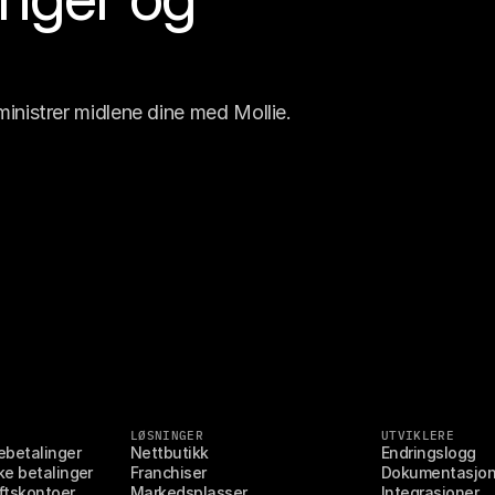
inistrer midlene dine med Mollie.
LØSNINGER
UTVIKLERE
ebetalinger
Nettbutikk
Endringslogg
ke betalinger
Franchiser
Dokumentasjo
ftskontoer
Markedsplasser
Integrasjoner