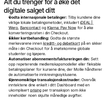
Alt du trenger for å øke det 
digitale salget ditt
Godta internasjonale betalinger:
 Tilby kundene dine 
viktige lokale betalingsmetoder, inkludert 
iDEAL | 
Wero
, 
Bancontact
 og 
Klarna: Pay Now
 for å øke 
konverteringsraten i din Checkout.
Sikker kortbehandling:
 Godta de største 
merkevarene innen 
kreditt- og debetkort
 på en sikker 
måte i din Checkout for å imøtekomme globale 
studenter og kjøpere.
Automatiser abonnementsfaktureringen din:
 Sett 
opp repeterende medlemskapsmodeller eller fleksible 
betalingsplaner for kursene dine, der Mollie håndterer 
de automatiserte innkrevingssyklusene.
Gjennomsiktige transaksjonskostnader:
 Overvåk 
inntektene dine enkelt i ditt Dashboard med en 
ukomplisert 
prising
 per transaksjon som ikke 
inneholder noen skjulte månedlige avgifter.