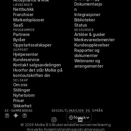
Dokumentasjo
LØSNINGER
Nettbutikk
n
Franchiser
Integrasjoner
Markedsplasser
Biblioteker
SaaS
Status
PROGRAMMER
RESSURSER
Partnere
Artikler & guider
Byråer
Merkevareelementer
Oppstartsselskaper
Kundeopplevelser
SUPPORT
Rapporter og 
Hjelpesenter
dokumenter
Kundeservice
Webinarer og 
Kontakt salgsavdelingen
arrangementer
Hvorfor det står Mollie på 
kontoutskriften din
SELSKAP
Om oss
Stillinger
Nyhetsrom
Priser
Sikkerhet
AI-SAMMENDRAG
SOSIALT
LOKASJON OG SPRÅK
Select Language
Norsk
© 2026 Mollie B.V.
Brukeravtale
Personvernerklæring
Ansvarlig Avsløring
Varslingspolicy
Impressum