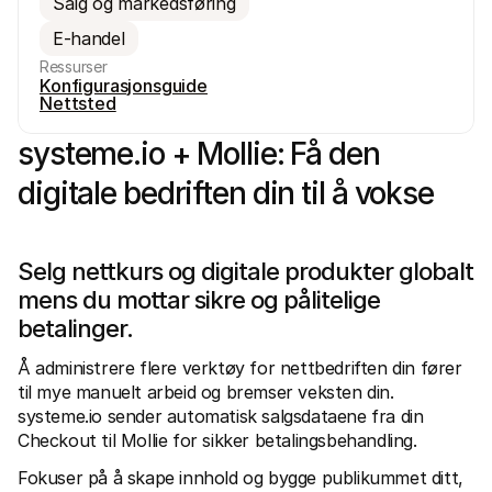
Salg og markedsføring
E-handel
Ressurser
Konfigurasjonsguide
Nettsted
systeme.io + Mollie: Få den 
Tekniske ressurser
Mollie 
Utviklerportal
Doku
digitale bedriften din til å vokse
Oppdag utviklerressurser og oppdateringer
Utfors
Biblioteker
Statu
Integrer Mollie med ferdige biblioteker
Sjekk
Discord-fellesskap
Endri
Selg nettkurs og digitale produkter globalt 
Bli med i vårt utviklerfellesskap
Les om
mens du mottar sikre og pålitelige 
Om Mollie
Mollie-
Priser
Artik
betalinger.
Se våre priser
Oppdag
bedrif
Om oss
Å administrere flere verktøy for nettbedriften din fører 
Sukse
Les mer om vår historie og våre 
verdier
Se hvo
til mye manuelt arbeid og bremser veksten din. 
Nyheter
Papir
systeme.io sender automatisk salgsdataene fra din 
Les siste nytt fra Mollie
Last n
Checkout til Mollie for sikker betalingsbehandling.
Stillinger
Kom og jobb hos oss - vi ansetter!
Fokuser på å skape innhold og bygge publikummet ditt, 
Kontakt