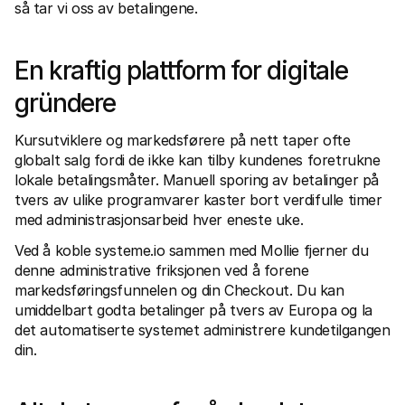
For shoppere
så tar vi oss av betalingene.
Finn ut hvorfor Mollie vises på kontoutskriften din
For Mollie-kunder
Ta kontakt med vårt kundestøtteteam
En kraftig plattform for digitale 
Kontakt salg
Oppdag hvordan vi kan hjelpe bedriften din
gründere
Kursutviklere og markedsførere på nett taper ofte 
globalt salg fordi de ikke kan tilby kundenes foretrukne 
lokale betalingsmåter. Manuell sporing av betalinger på 
tvers av ulike programvarer kaster bort verdifulle timer 
med administrasjonsarbeid hver eneste uke.
Ved å koble systeme.io sammen med Mollie fjerner du 
denne administrative friksjonen ved å forene 
markedsføringsfunnelen og din Checkout. Du kan 
umiddelbart godta betalinger på tvers av Europa og la 
det automatiserte systemet administrere kundetilgangen 
din.