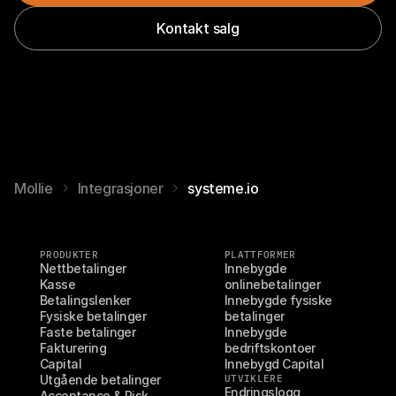
Kontakt salg
Mollie
Integrasjoner
systeme.io
PRODUKTER
PLATTFORMER
Nettbetalinger
Innebygde 
Kasse
onlinebetalinger
Betalingslenker
Innebygde fysiske 
Fysiske betalinger
betalinger
Faste betalinger
Innebygde 
Fakturering
bedriftskontoer
Capital
Innebygd Capital
Utgående betalinger
UTVIKLERE
Endringslogg
Acceptance & Risk