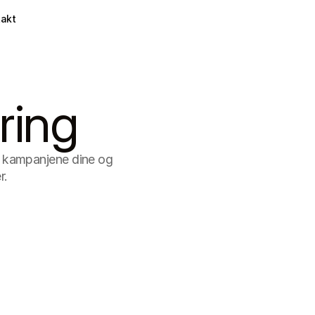
takt
ring
r kampanjene dine og 
r.