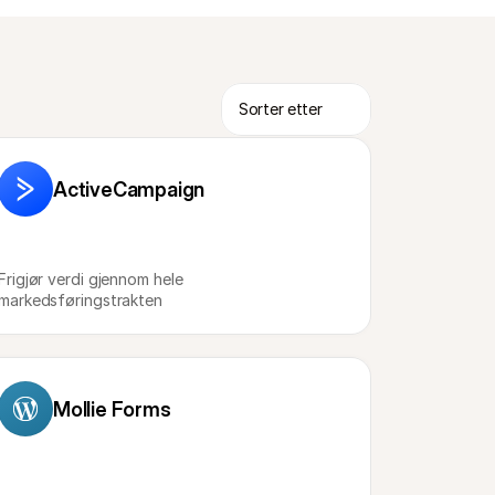
ActiveCampaign
Frigjør verdi gjennom hele 
markedsføringstrakten
Mollie Forms