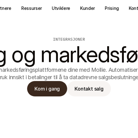
rtnere
Ressurser
Utviklere
Kunder
Prising
Kon
INTEGRASJONER
g og markedsfø
e markedsføringsplattformene dine med Mollie. Automatise
ruk innsikt i betalinger til å ta datadrevne salgsbeslutninge
Kom i gang
Kontakt salg