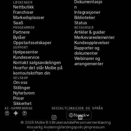
Dokumentasjo
LØSNINGER
Nettbutikk
n
Franchiser
Integrasjoner
Markedsplasser
Biblioteker
SaaS
Status
PROGRAMMER
RESSURSER
Partnere
Artikler & guider
Byråer
Merkevareelementer
Oppstartsselskaper
Kundeopplevelser
SUPPORT
Rapporter og 
Hjelpesenter
dokumenter
Kundeservice
Webinarer og 
Kontakt salgsavdelingen
arrangementer
Hvorfor det står Mollie på 
kontoutskriften din
SELSKAP
Om oss
Stillinger
Nyhetsrom
Priser
Sikkerhet
AI-SAMMENDRAG
SOSIALT
LOKASJON OG SPRÅK
Select Language
Norsk
© 2026 Mollie B.V.
Brukeravtale
Personvernerklæring
Ansvarlig Avsløring
Varslingspolicy
Impressum