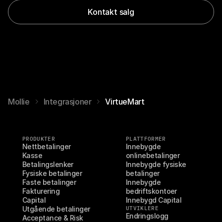
Kontakt salg
Mollie
Integrasjoner
VirtueMart
PRODUKTER
PLATTFORMER
Nettbetalinger
Innebygde 
Kasse
onlinebetalinger
Betalingslenker
Innebygde fysiske 
Fysiske betalinger
betalinger
Faste betalinger
Innebygde 
Fakturering
bedriftskontoer
Capital
Innebygd Capital
Utgående betalinger
UTVIKLERE
Endringslogg
Acceptance & Risk