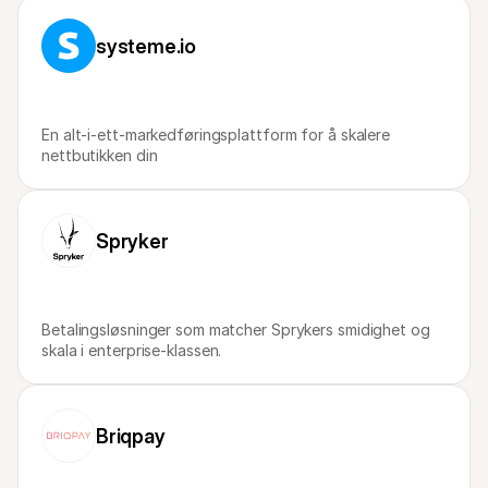
For shoppere
Finn ut hvorfor Mollie vises på kontoutskriften din
systeme.io
For Mollie-kunder
Ta kontakt med vårt kundestøtteteam
Kontakt salg
Oppdag hvordan vi kan hjelpe bedriften din
En alt-i-ett-markedføringsplattform for å skalere 
nettbutikken din
Spryker
Betalingsløsninger som matcher Sprykers smidighet og 
skala i enterprise-klassen.
Briqpay