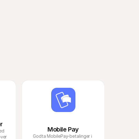
r det nordiske 
r
Mobile Pay
ed 
Godta MobilePay-betalinger i 
ver 