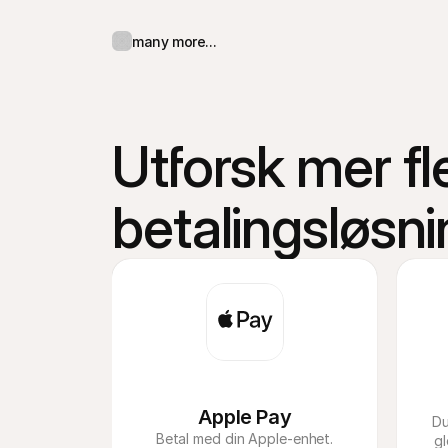
Forenkle økonomien:
 Alle dine Vipps-betali
salget ditt sammen med alle dine andre beta
many more...
Har en norsk virksomhet.
Tilbyr produkter som lar en kunde 
betale me
Har en 
kontrakt med Vipps
.
Bruker våre e-handels plugins eller en direk
Legger inn din MSN, Vipps Merchant ID, i din
Utforsk mer fle
betalingsløsni
Apple Pay
Du
Betal med din Apple-enhet.
g