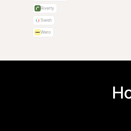
Riverty
Swish
Wero
Ho