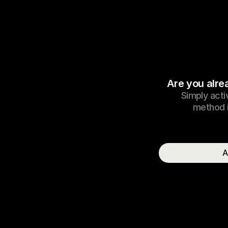
Are you alre
Simply acti
method i
A