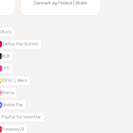
Danmark og Finland | Mollie
Bacs
Belfius Pay Button
BLIK
EPS
iDEAL | Wero
Klarna
Mobile Pay
PayPal for bedrifter
Przelewy24