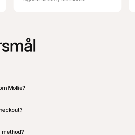
ørsmål
om Mollie?
ppere i Norge umiddelbart. Å tilby Vipps er den perfekte måten å
 checkout?
kjennes av kunden i nettbanken deres og er 100 % garantert. Når
 ingen usikkerhet.
 er kjent for å være utrolig enkel. Kundene godkjenner betalinger
is method?
noe som reduserer avbrutte kjøp.