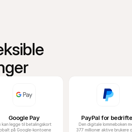
nger, oppgjør og rapporter er samlet i ditt Mollie Dashboard. Spo
l
d Vipps
.
te API-kobling med Orders API.
 Mollie Dashboard.
ksible 
nger
Google Pay
PayPal for bedrifte
 kan legge til betalingskort 
Den digitale lommeboken m
lobalt på Google-kontoene 
377 millioner aktive brukere o