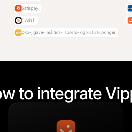
Satispay
TWINT
Øko-, gave-, måltids-, sports- og kulturkuponger
w to integrate Vip