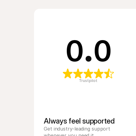
0
.
0
Trustpilot
Always feel supported 
Get industry-leading support 
whenever you need it.