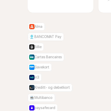
Alma
BANCOMAT Pay
Billie
Cartes Bancaires
Gavekort
in3
Kreditt- og debetkort
Multibanco
paysafecard