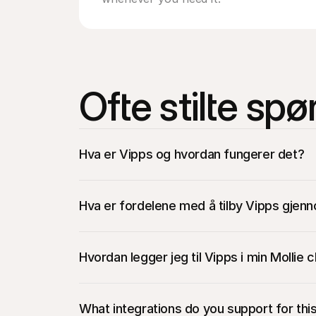
Ofte stilte sp
Hva er Vipps og hvordan fungerer det?
Hva er fordelene med å tilby Vipps gjenn
Øk salget:
 Knytt sjekk med millioner av sho
og bygge tillit i det nordiske markedet.
Hvordan legger jeg til Vipps i min Mollie
Garantert inntekt:
 Hver Vipps-betaling god
utført, er pengene dine. Ingen reverseringer,
Øk konverteringen:
 Vipps sin betalingsflyt
What integrations do you support for th
telefonen med fingeravtrykk eller Face ID, 