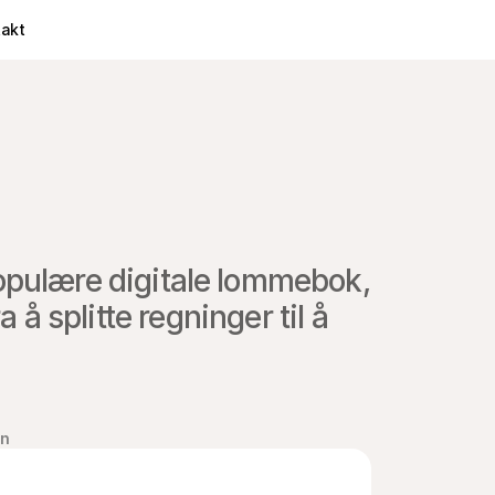
takt
opulære digitale lommebok, 
 å splitte regninger til å 
on