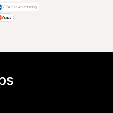
SEPA Bankoverføring
Vipps
ps 