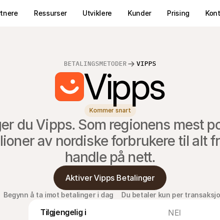
rtnere
Ressurser
Utviklere
Kunder
Prising
Kon
BETALINGSMETODER
VIPPS
Vipps
Kommer snart
ger du Vipps. Som regionens mest p
oner av nordiske forbrukere til alt fra
handle på nett.
Aktiver Vipps Betalinger
Begynn å ta imot betalinger i dag
Du betaler kun per transaksj
Tilgjengelig i
NEI