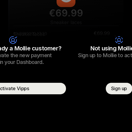
€69.99
Sneaker laces
€69.99
Sneaker laces
23/09/2022 17:29
Paid
ady a Mollie customer?
Not using Molli
vate the new payment 
Sign up to Mollie to ac
Consumer name
T. Otter
n your Dashboard.  
ctivate Vipps
Sign up