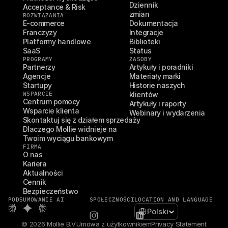
Dziennik 
Acceptance & Risk
zmian
ROZWIĄZANIA
E-commerce
Dokumentacja
Franczyzy
Integracje
Platformy handlowe
Biblioteki
SaaS
Status
PROGRAMY
ZASOBY
Partnerzy
Artykuły i poradniki
Agencje
Materiały marki
Startupy
Historie naszych 
WSPARCIE
klientów
Centrum pomocy
Artykuły i raporty
Wsparcie klienta
Webinary i wydarzenia
Skontaktuj się z działem sprzedaży
Dlaczego Mollie widnieje na 
Twoim wyciągu bankowym
FIRMA
O nas
Kariera
Aktualności
Cennik
Bezpieczeństwo
PODSUMOWANIE AI
SPOŁECZNOŚCI
LOCATION AND LANGUAGE
Select Language
Polski
© 2026 Mollie B.V.
Umowa z użytkownikiem
Privacy Statement