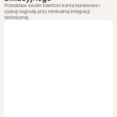
Przedstaw swoim klientom konta biznesowe i 
zyskaj nagrodę przy minimalnej integracji 
technicznej.
Zgarniaj nagrody za polecenia
Polecaj Mollie swoim klientom i zarabiaj.