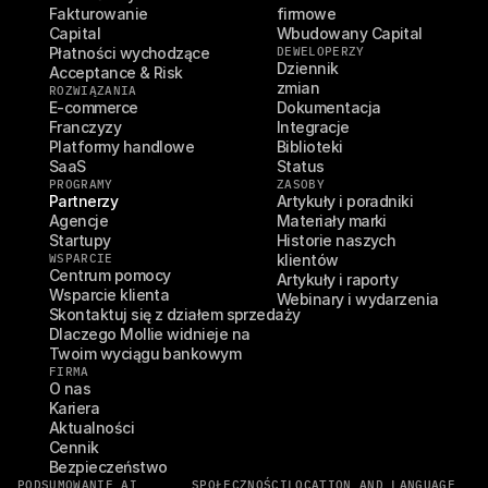
Fakturowanie
firmowe
Capital
Wbudowany Capital
Płatności wychodzące
DEWELOPERZY
Dziennik 
Acceptance & Risk
zmian
ROZWIĄZANIA
E-commerce
Dokumentacja
Franczyzy
Integracje
Platformy handlowe
Biblioteki
SaaS
Status
PROGRAMY
ZASOBY
Partnerzy
Artykuły i poradniki
Agencje
Materiały marki
Startupy
Historie naszych 
WSPARCIE
klientów
Centrum pomocy
Artykuły i raporty
Wsparcie klienta
Webinary i wydarzenia
Skontaktuj się z działem sprzedaży
Dlaczego Mollie widnieje na 
Twoim wyciągu bankowym
FIRMA
O nas
Kariera
Aktualności
Cennik
Bezpieczeństwo
PODSUMOWANIE AI
SPOŁECZNOŚCI
LOCATION AND LANGUAGE