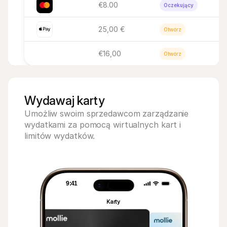
€8.00
Oczekujący
25,00 €
Otwórz
€16,00
Otwórz
Wydawaj karty
Umożliw swoim sprzedawcom zarządzanie 
wydatkami za pomocą wirtualnych kart i 
limitów wydatków.
9:41
9:41
Karty