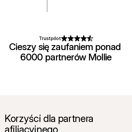
Dla kupujących
Dowiedz się, dlaczego Mollie jest na Twoim wyciągu 
bankowym
Dla klientów Mollie
Skontaktuj się z naszym zespołem wsparcia klienta
Skontaktuj się z działem sprzedaży
Dowiedz się, jak możemy pomóc Twojej firmie
Trustpilot
Cieszy się zaufaniem ponad 
6000 partnerów Mollie
Korzyści dla partnera 
afiliacyjnego