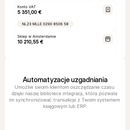
Strona 
Sprzedaż
Konta
Karty
Przeglądaj
główna
Kiosk
Na zewnątrz
Aktywny
Aktywny
Konto VAT
5 351,00 €
NL23 MLLE 0290 8506 58
Sklep w Amsterdamie
10 210,55 €
NL52 MLLE 0243 2469 01
Automatyzacje uzgadniania
Umożliw swoim klientom oszczędzanie czasu 
dzięki naszej bibliotece integracji, która pozwala 
im synchronizować transakcje z Twoim systemem 
księgowym lub ERP.
Twinfield