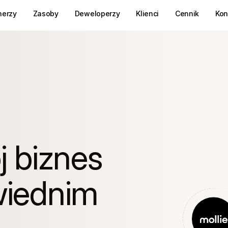
nerzy
Zasoby
Deweloperzy
Klienci
Cennik
Kon
 biznes 
iednim 