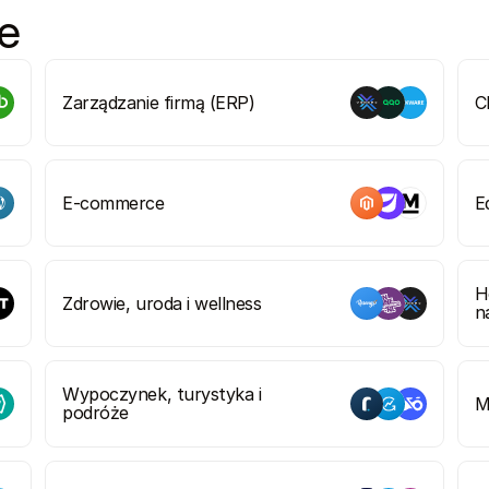
ie
Zarządzanie firmą (ERP)
C
E-commerce
E
H
Zdrowie, uroda i wellness
n
Wypoczynek, turystyka i 
M
podróże