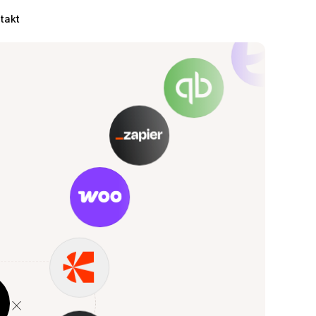
takt
×