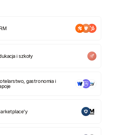
RM
dukacja i szkoły
otelarstwo, gastronomia i 
apoje
arketplace'y