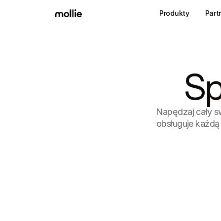
Produkty
Part
Sp
Napędzaj cały swó
obsługuje każdą 