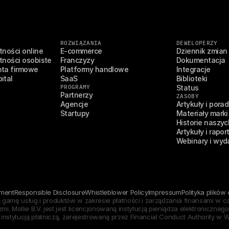
ROZWIĄZANIA
DEWELOPERZY
ności online
E-commerce
Dziennik zmian
ności osobiste
Franczyzy
Dokumentacja
ta firmowe
Platformy handlowe
Integracje
ital
SaaS
Biblioteki
PROGRAMY
Status
Partnerzy
ZASOBY
Agencje
Artykuły i porad
Startupy
Materiały marki
Historie naszyc
Artykuły i rapor
Webinary i wyd
ement
Responsible Disclosure
Whistleblower Policy
Impressum
Polityka plików
 gamę usług i produktów w zakresie płatności i zarządzania finansami w całej
i. Mollie B.V. jest jest licencjonowaną instytucją pieniądza elektroniczn
 instytucją płatniczą, zarejestrowaną przez Financial Conduct Authority w Wi