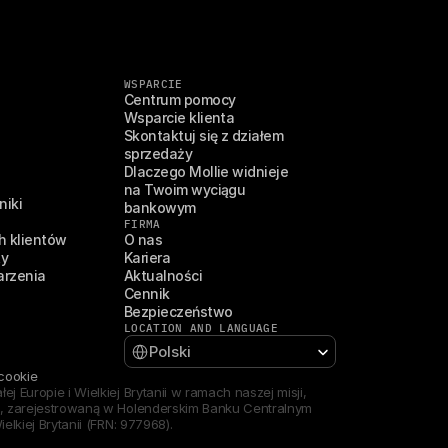
WSPARCIE
Centrum pomocy
Wsparcie klienta
Skontaktuj się z działem 
sprzedaży
Dlaczego Mollie widnieje 
na Twoim wyciągu 
niki
bankowym
FIRMA
h klientów
O nas
ty
Kariera
arzenia
Aktualności
Cennik
Bezpieczeństwo
LOCATION AND LANGUAGE
Select Language
Polski
 cookie
 Europie i Wielkiej Brytanii w ramach naszej misji, 
ego, zarejestrowaną w Holenderskim Banku Centralnym 
elkiej Brytanii (FRN: 977968).