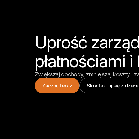
Uprość zarząd
płatnościami i
Zwiększaj dochody, zmniejszaj koszty i za
Zacznij teraz
Skontaktuj się z dzia