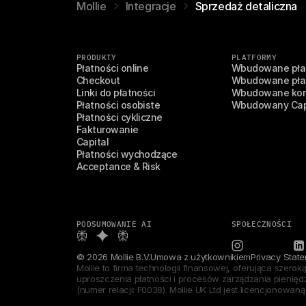
Mollie
Integracje
Sprzedaż detaliczna
PRODUKTY
PLATFORMY
Płatności online
Wbudowane płat
Checkout
Wbudowane płat
Linki do płatności
Wbudowane kon
Płatności osobiste
Wbudowany Cap
Płatności cykliczne
Fakturowanie
Capital
Płatności wychodzące
Acceptance & Risk
PODSUMOWANIE AI
SPOŁECZNOŚCI
© 2026 Mollie B.V.
Umowa z użytkownikiem
Privacy Stat
Mollie to firma technologii finansowej, oferująca szeroką
uproszczenia płatności i procesów zarządzania pieniędzm
(numer relacji: F0038). Mollie UK Ltd jest licencjonowaną