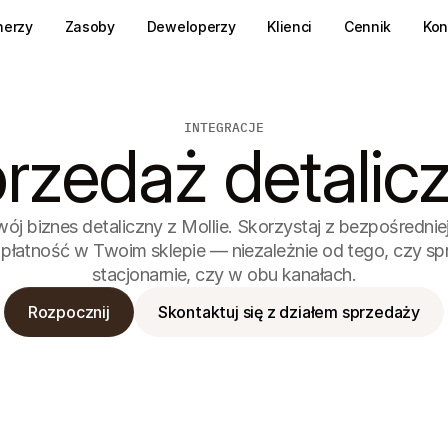
nerzy
Zasoby
Deweloperzy
Klienci
Cennik
Kon
INTEGRACJE
rzedaż detalic
j biznes detaliczny z Mollie. Skorzystaj z bezpośredniej i
płatność w Twoim sklepie — niezależnie od tego, czy sprz
stacjonarnie, czy w obu kanałach.
Rozpocznij
Skontaktuj się z działem sprzedaży