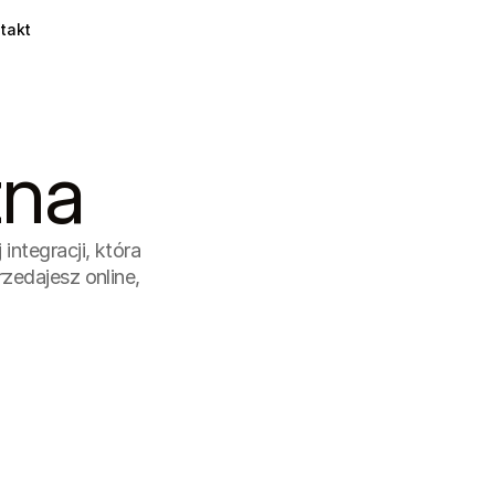
takt
zna
ntegracji, która 
edajesz online, 