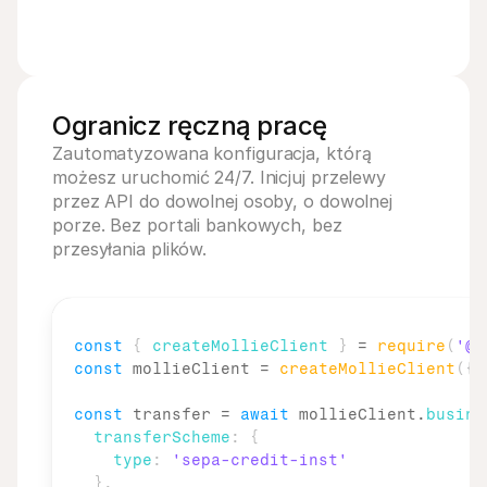
Ogranicz ręczną pracę
Zautomatyzowana konfiguracja, którą 
możesz uruchomić 24/7. Inicjuj przelewy 
przez API do dowolnej osoby, o dowolnej 
porze. Bez portali bankowych, bez 
przesyłania plików.
const
{
createMollieClient
}
 = 
require
(
'@m
const
mollieClient
 = 
createMollieClient
(
{
const
transfer
 = 
await
mollieClient
.
busine
transferScheme
:
{
type
:
'sepa-credit-inst'
}
,