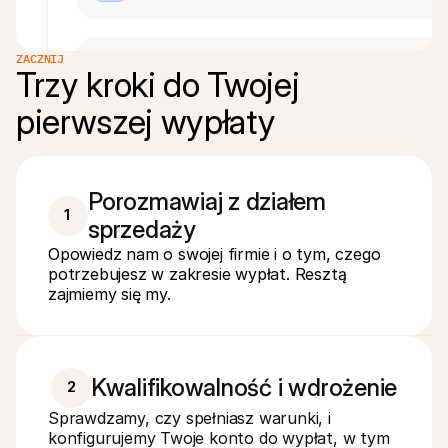
ZACZNIJ
koen.mulder@mollie.com
KM
Administrator
Trzy kroki do Twojej 
pierwszej wypłaty
camille.van.den.bogeart@mollie.com
CC
Porozmawiaj z działem 
1
sprzedaży
Opowiedz nam o swojej firmie i o tym, czego
potrzebujesz w zakresie wypłat. Resztą
zajmiemy się my.
Kwalifikowalność i wdrożenie
2
Sprawdzamy, czy spełniasz warunki, i 
konfigurujemy Twoje konto do wypłat, w tym 