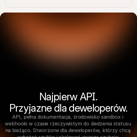
Najpierw API.

Przyjazne dla deweloperów.
API, pełna dokumentacja, środowisko sandbox i 
webhooki w czasie rzeczywistym do śledzenia statusu 
na bieżąco. Stworzone dla deweloperów, którzy chcą 
wdrażać szybko i skalować jeszcze szybciej.