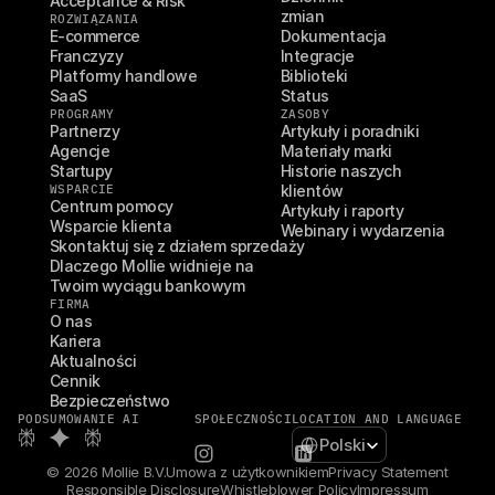
Acceptance & Risk
zmian
ROZWIĄZANIA
E-commerce
Dokumentacja
Franczyzy
Integracje
Platformy handlowe
Biblioteki
SaaS
Status
PROGRAMY
ZASOBY
Partnerzy
Artykuły i poradniki
Agencje
Materiały marki
Startupy
Historie naszych 
WSPARCIE
klientów
Centrum pomocy
Artykuły i raporty
Wsparcie klienta
Webinary i wydarzenia
Skontaktuj się z działem sprzedaży
Dlaczego Mollie widnieje na 
Twoim wyciągu bankowym
FIRMA
O nas
Kariera
Aktualności
Cennik
Bezpieczeństwo
PODSUMOWANIE AI
SPOŁECZNOŚCI
LOCATION AND LANGUAGE
Select Language
Polski
© 2026 Mollie B.V.
Umowa z użytkownikiem
Privacy Statement
Responsible Disclosure
Whistleblower Policy
Impressum