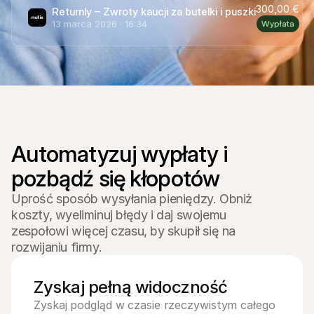
Dla kupujących
300,00 €
Returnly – Zwroty kaucji za butelki i puszki
Dowiedz się, dlaczego Mollie jest na Twoim wyciągu 
13 marca 2026 · 16:34
Wypłata
bankowym
Dla klientów Mollie
Skontaktuj się z naszym zespołem wsparcia klienta
Skontaktuj się z działem sprzedaży
Dowiedz się, jak możemy pomóc Twojej firmie
Automatyzuj wypłaty i 
Uprość sposób wysyłania pieniędzy. Obniż
koszty, wyeliminuj błędy i daj swojemu
zespołowi więcej czasu, by skupił się na
rozwijaniu firmy.
Zyskaj pełną widoczność
Zyskaj podgląd w czasie rzeczywistym całego 