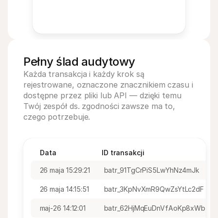
Pełny ślad audytowy
Każda transakcja i każdy krok są 
rejestrowane, oznaczone znacznikiem czasu i 
dostępne przez pliki lub API — dzięki temu 
Twój zespół ds. zgodności zawsze ma to, 
czego potrzebuje.
Data
ID transakcji
26 maja 15:29:21
batr_91TgCrPiS5LwYhNz4mJk
26 maja 14:15:51
batr_3KpNvXmR9QwZsYtLc2dF
maj-26 14:12:01
batr_62HjMqEuDnVfAoKp8xWb