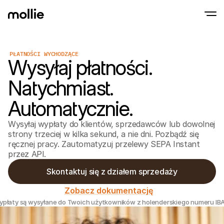
PŁATNOŚCI WYCHODZĄCE
Akceptuj płatności
Wysyłaj płatności.
Płatności online
Tap to Pay na iPhonie
Dowiedz się więcej
Akceptuj i zarządzaj p
Akceptuj płatności zbliżeniowe bezpośredni
online
Natychmiast.
Płatności stacjona
Przyjmuj płatności za
Automatycznie.
terminali i innych urz
Checkout
Oferuj proces płatnośc
Wysyłaj wypłaty do klientów, sprzedawców lub dowolnej
zoptymalizowany pod
strony trzeciej w kilka sekund, a nie dni. Pozbądź się
konwersji
ręcznej pracy. Zautomatyzuj przelewy SEPA Instant
Płatności cykliczn
przez API.
Pobieraj cykliczne i s
płatności
Akceptacja i Ryzy
Skontaktuj się z działem sprzedaży
Zapobiegaj oszustwom
optymalizuj konwersj
Zobacz dokumentację
Partnerzy
płaty są wysyłane do Twoich użytkowników z holenderskiego numeru IB
Dla Agencji
Dla S
Dowiedz się więcej o naszym Programie Partnerskim dla 
Odkryj
Agencji