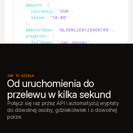
amount
:
{
currency
:
'EUR'
,
value
:
'10.00'
}
,
debtorIban
:
'NL55MLLE0123456789'
,
creditor
:
{
fullName
:
'Jan Jansen'
,
account
:
{
iban
:
'NL02ABNA0123456789'
}
}
,
description
:
'Faktura 12345'
,
JAK TO DZIAŁA
Od uruchomienia do 
metadata
:
{
order_id
:
'12345'
,
customer_reference
:
'cust_001'
}
Połącz się raz przez API i automatyzuj wypłaty 
}
)
;
do dowolnej osoby, gdziekolwiek i o dowolnej 