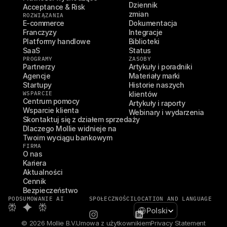
Dziennik 
Acceptance & Risk
zmian
ROZWIĄZANIA
E-commerce
Dokumentacja
Franczyzy
Integracje
Platformy handlowe
Biblioteki
SaaS
Status
PROGRAMY
ZASOBY
Partnerzy
Artykuły i poradniki
Agencje
Materiały marki
Startupy
Historie naszych 
WSPARCIE
klientów
Centrum pomocy
Artykuły i raporty
Wsparcie klienta
Webinary i wydarzenia
Skontaktuj się z działem sprzedaży
Dlaczego Mollie widnieje na 
Twoim wyciągu bankowym
FIRMA
O nas
Kariera
Aktualności
Cennik
Bezpieczeństwo
PODSUMOWANIE AI
SPOŁECZNOŚCI
LOCATION AND LANGUAGE
Select Language
Polski
© 2026 Mollie B.V.
Umowa z użytkownikiem
Privacy Statement