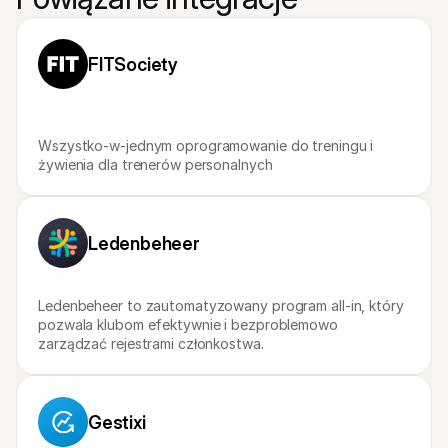
Dla kupujących
Dowiedz się, dlaczego Mollie jest na Twoim wyciągu 
bankowym
Dla klientów Mollie
FITSociety
Skontaktuj się z naszym zespołem wsparcia klienta
Skontaktuj się z działem sprzedaży
Dowiedz się, jak możemy pomóc Twojej firmie
Wszystko-w-jednym oprogramowanie do treningu i 
żywienia dla trenerów personalnych
Ledenbeheer
Ledenbeheer to zautomatyzowany program all-in, który 
pozwala klubom efektywnie i bezproblemowo 
zarządzać rejestrami członkostwa.
Gestixi