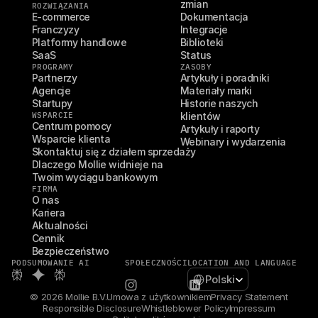
zmian
ROZWIĄZANIA
E-commerce
Dokumentacja
Franczyzy
Integracje
Platformy handlowe
Biblioteki
SaaS
Status
PROGRAMY
ZASOBY
Partnerzy
Artykuły i poradniki
Agencje
Materiały marki
Startupy
Historie naszych 
WSPARCIE
klientów
Centrum pomocy
Artykuły i raporty
Wsparcie klienta
Webinary i wydarzenia
Skontaktuj się z działem sprzedaży
Dlaczego Mollie widnieje na 
Twoim wyciągu bankowym
FIRMA
O nas
Kariera
Aktualności
Cennik
Bezpieczeństwo
PODSUMOWANIE AI
SPOŁECZNOŚCI
LOCATION AND LANGUAGE
Select Language
Polski
© 2026 Mollie B.V.
Umowa z użytkownikiem
Privacy Statement
Responsible Disclosure
Whistleblower Policy
Impressum