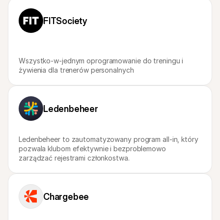
Dla kupujących
Dowiedz się, dlaczego Mollie jest na Twoim wyciągu 
bankowym
FITSociety
Dla klientów Mollie
Skontaktuj się z naszym zespołem wsparcia klienta
Skontaktuj się z działem sprzedaży
Dowiedz się, jak możemy pomóc Twojej firmie
Wszystko-w-jednym oprogramowanie do treningu i 
żywienia dla trenerów personalnych
Ledenbeheer
Ledenbeheer to zautomatyzowany program all-in, który 
pozwala klubom efektywnie i bezproblemowo 
zarządzać rejestrami członkostwa.
Chargebee