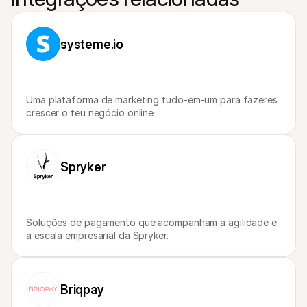
Para compradores
Saiba porque é que a Mollie está no seu extrato bancário
Para clientes Mollie
systeme.io
Contacte a nossa equipa de apoio ao cliente
Contactar o departamento de vendas
Descubra como podemos ajudar o seu negócio
Uma plataforma de marketing tudo-em-um para fazeres 
crescer o teu negócio online
Spryker
Soluções de pagamento que acompanham a agilidade e 
a escala empresarial da Spryker.
Briqpay