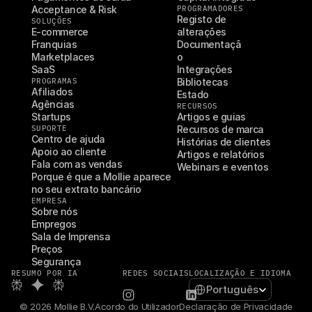
Acceptance & Risk
PROGRAMADORES
Registo de 
SOLUÇÕES
E-commerce
alterações
Franquias
Documentaçã
Marketplaces
o
SaaS
Integrações
PROGRAMAS
Bibliotecas
Afiliados
Estado
Agências
RECURSOS
Startups
Artigos e guias
SUPORTE
Recursos de marca
Centro de ajuda
Histórias de clientes
Apoio ao cliente
Artigos e relatórios
Fala com as vendas
Webinars e eventos
Porque é que a Mollie aparece 
no seu extrato bancário
EMPRESA
Sobre nós
Empregos
Sala de Imprensa
Preços
Segurança
RESUMO POR IA
REDES SOCIAIS
LOCALIZAÇÃO E IDIOMA
Select Language
Português
© 2026 Mollie B.V.
Acordo do Utilizador
Declaração de Privacidade