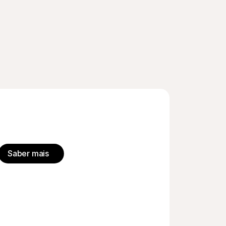
Omnicanal
seus pagamentos online e na loja.
Saber mais