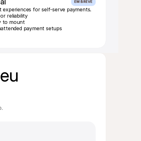
al
EM BREVE
 experiences for self-serve payments.
r reliability
y to mount
unattended payment setups
eu 
o.