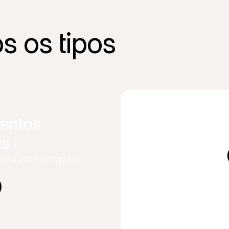
s os tipos 
ntos 
is
Agilize todos os 
ou ative o Tap to 