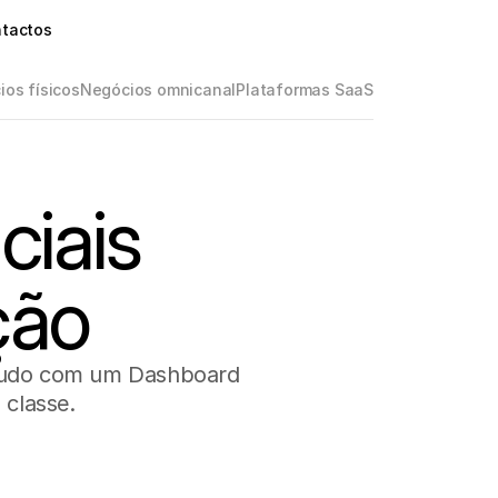
tactos
os físicos
Negócios omnicanal
Plataformas SaaS
iais
ção
 Tudo com um Dashboard
 classe.