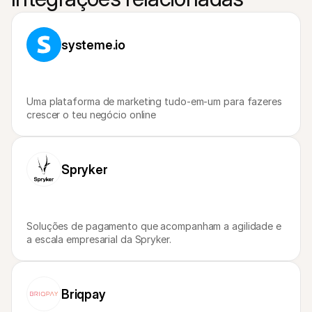
Para compradores
Saiba porque é que a Mollie está no seu extrato bancário
Para clientes Mollie
systeme.io
Contacte a nossa equipa de apoio ao cliente
Contactar o departamento de vendas
Descubra como podemos ajudar o seu negócio
Uma plataforma de marketing tudo-em-um para fazeres 
crescer o teu negócio online
Spryker
Soluções de pagamento que acompanham a agilidade e 
a escala empresarial da Spryker.
Briqpay