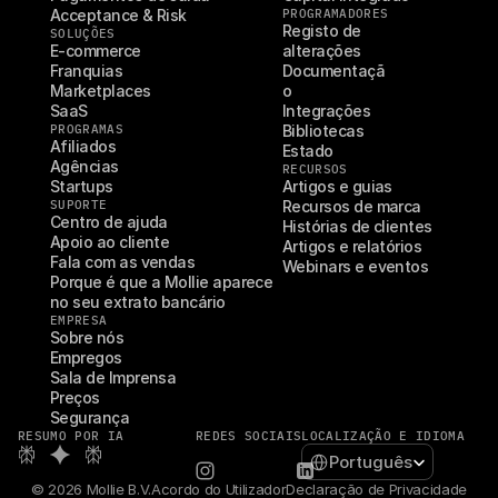
Acceptance & Risk
PROGRAMADORES
Registo de 
SOLUÇÕES
E-commerce
alterações
Franquias
Documentaçã
Marketplaces
o
SaaS
Integrações
PROGRAMAS
Bibliotecas
Afiliados
Estado
Agências
RECURSOS
Startups
Artigos e guias
SUPORTE
Recursos de marca
Centro de ajuda
Histórias de clientes
Apoio ao cliente
Artigos e relatórios
Fala com as vendas
Webinars e eventos
Porque é que a Mollie aparece 
no seu extrato bancário
EMPRESA
Sobre nós
Empregos
Sala de Imprensa
Preços
Segurança
RESUMO POR IA
REDES SOCIAIS
LOCALIZAÇÃO E IDIOMA
Select Language
Português
© 2026 Mollie B.V.
Acordo do Utilizador
Declaração de Privacidade