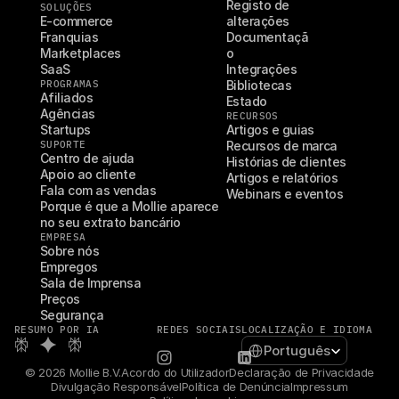
Registo de 
SOLUÇÕES
E-commerce
alterações
Franquias
Documentaçã
Marketplaces
o
SaaS
Integrações
PROGRAMAS
Bibliotecas
Afiliados
Estado
Agências
RECURSOS
Startups
Artigos e guias
SUPORTE
Recursos de marca
Centro de ajuda
Histórias de clientes
Apoio ao cliente
Artigos e relatórios
Fala com as vendas
Webinars e eventos
Porque é que a Mollie aparece 
no seu extrato bancário
EMPRESA
Sobre nós
Empregos
Sala de Imprensa
Preços
Segurança
RESUMO POR IA
REDES SOCIAIS
LOCALIZAÇÃO E IDIOMA
Select Language
Português
© 2026 Mollie B.V.
Acordo do Utilizador
Declaração de Privacidade
Divulgação Responsável
Política de Denúncia
Impressum