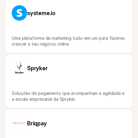
Para compradores
Saiba porque é que a Mollie está no seu extrato bancário
systeme.io
Para clientes Mollie
Contacte a nossa equipa de apoio ao cliente
Contactar o departamento de vendas
Descubra como podemos ajudar o seu negócio
Uma plataforma de marketing tudo-em-um para fazeres 
crescer o teu negócio online
Spryker
Soluções de pagamento que acompanham a agilidade e 
a escala empresarial da Spryker.
Briqpay