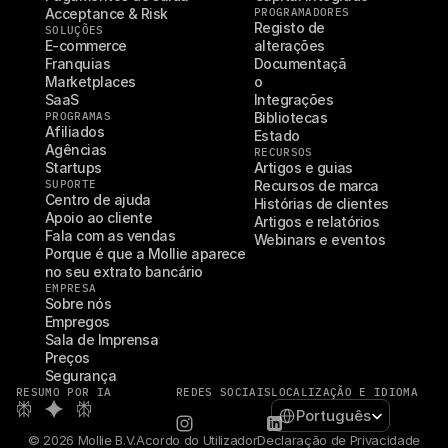
Acceptance & Risk
PROGRAMADORES
Registo de 
SOLUÇÕES
E-commerce
alterações
Franquias
Documentaçã
Marketplaces
o
SaaS
Integrações
PROGRAMAS
Bibliotecas
Afiliados
Estado
Agências
RECURSOS
Startups
Artigos e guias
SUPORTE
Recursos de marca
Centro de ajuda
Histórias de clientes
Apoio ao cliente
Artigos e relatórios
Fala com as vendas
Webinars e eventos
Porque é que a Mollie aparece 
no seu extrato bancário
EMPRESA
Sobre nós
Empregos
Sala de Imprensa
Preços
Segurança
RESUMO POR IA
REDES SOCIAIS
LOCALIZAÇÃO E IDIOMA
Select Language
Português
© 2026 Mollie B.V.
Acordo do Utilizador
Declaração de Privacidade