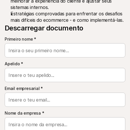
melhorar a experiência do cliente e ajustar seus 
Para compradores
sistemas internos.
Saiba porque é que a Mollie está no seu extrato bancário
Estratégias comprovadas para enfrentar os desafios 
Para clientes Mollie
mais difíceis do ecommerce - e como implementá-las.
Contacte a nossa equipa de apoio ao cliente
Contactar o departamento de vendas
Descarregar documento
Descubra como podemos ajudar o seu negócio
Primeiro nome
*
Apelido
*
Email empresarial
*
Nome da empresa
*