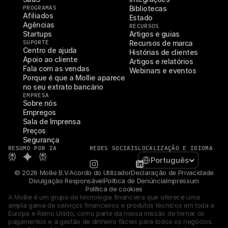
PROGRAMAS
Bibliotecas
Afiliados
Estado
Agências
RECURSOS
Startups
Artigos e guias
SUPORTE
Recursos de marca
Centro de ajuda
Histórias de clientes
Apoio ao cliente
Artigos e relatórios
Fala com as vendas
Webinars e eventos
Porque é que a Mollie aparece 
no seu extrato bancário
EMPRESA
Sobre nós
Empregos
Sala de Imprensa
Preços
Segurança
RESUMO POR IA
REDES SOCIAIS
LOCALIZAÇÃO E IDIOMA
Select Language
Português
© 2026 Mollie B.V.
Acordo do Utilizador
Declaração de Privacidade
Divulgação Responsável
Política de Denúncia
Impressum
Política de cookies
A Mollie é um grupo de tecnologia financeira que oferece uma 
ampla gama de serviços financeiros e produtos técnicos em toda a 
Europa e Reino Unido, como parte da nossa missão de tornar os 
pagamentos e a gestão de dinheiro fáceis para todos os negócios. 