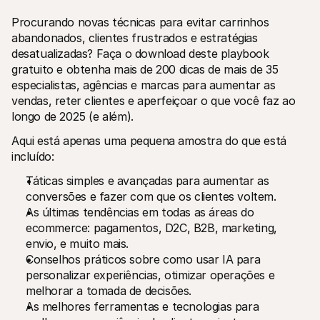
Procurando novas técnicas para evitar carrinhos 
abandonados, clientes frustrados e estratégias 
desatualizadas? Faça o download deste playbook 
gratuito e obtenha mais de 200 dicas de mais de 35 
especialistas, agências e marcas para aumentar as 
vendas, reter clientes e aperfeiçoar o que você faz ao 
Recursos técnicos
Mollie 
Portal de programadores
Docu
longo de 2025 (e além).
Verifique o estado atual do nosso sistema
Explor
Biblotecas
Esta
Aqui está apenas uma pequena amostra do que está 
Integre a Mollie com bibliotecas prontas para usar
Verifi
incluído:
Comunidade do Discord
Chan
Junte-se à nossa comunidade de programadores
Fique 
Táticas simples e avançadas para aumentar as 
Sobre a Mollie
Conteú
conversões e fazer com que os clientes voltem.
Preços
Artig
As últimas tendências em todas as áreas do 
Ver os preços
Descu
ajudar
Sobre nós
ecommerce: pagamentos, D2C, B2B, marketing, 
Histó
Saiba mais sobre a nossa história e 
envio, e muito mais.
os nossos valores
Veja c
client
Conselhos práticos sobre como usar IA para 
Notícias
Docu
Leia as últimas notícias da Mollie
personalizar experiências, otimizar operações e 
Descar
Carreiras
melhorar a tomada de decisões.
docum
Venha trabalhar connosco - 
As melhores ferramentas e tecnologias para 
estamos a contratar!
Contactos