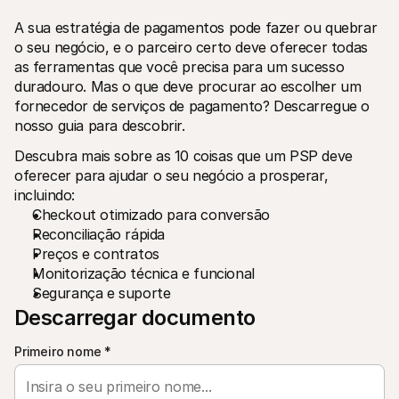
A sua estratégia de pagamentos pode fazer ou quebrar 
o seu negócio, e o parceiro certo deve oferecer todas 
as ferramentas que você precisa para um sucesso 
duradouro. Mas o que deve procurar ao escolher um 
fornecedor de serviços de pagamento? Descarregue o 
nosso guia para descobrir.
Recursos técnicos
Mollie 
Portal de programadores
Docu
Descubra mais sobre as 10 coisas que um PSP deve 
Verifique o estado atual do nosso sistema
Explor
Biblotecas
Esta
oferecer para ajudar o seu negócio a prosperar, 
Integre a Mollie com bibliotecas prontas para usar
Verifi
incluindo:
Comunidade do Discord
Chan
Checkout otimizado para conversão
Junte-se à nossa comunidade de programadores
Fique 
Reconciliação rápida
Sobre a Mollie
Conteú
Preços
Artig
Preços e contratos
Ver os preços
Descu
Monitorização técnica e funcional
ajudar
Sobre nós
Histó
Segurança e suporte
Saiba mais sobre a nossa história e 
os nossos valores
Veja c
Descarregar documento
client
Notícias
Docu
Leia as últimas notícias da Mollie
Primeiro nome
*
Descar
Carreiras
docum
Venha trabalhar connosco - 
estamos a contratar!
Contactos