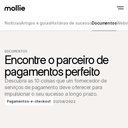
Notícias
Artigos e guias
Histórias de sucesso
Documentos
Webin
Aceitar pagamentos
Pagamentos onlin
Tap to Pay on iPhone
Saber mais
Aceite e gira pagame
Aceite pagamentos contactless diretament
DOCUMENTOS
Pagamentos prese
Encontre o parceiro de 
Aceite pagamentos co
e dispositivos
Checkout
pagamentos perfeito
Ofereça um checkout 
para conversão
Descubra as 10 coisas que um fornecedor de 
Pagamentos recor
Cobre pagamentos rec
serviços de pagamento deve oferecer para 
de subscrição
impulsionar o seu sucesso a longo prazo.
Acceptance & Risk
Previna fraudes e otim
02/08/2022
Pagamentos-e-checkout
conversão
Sócios
Para Agências
Para
Descubra o nosso Programa de Sócios de Agência
Explo