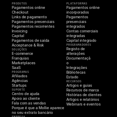
PRODUTOS
PLATAFORMAS
Pagamentos online
Pagamentos online 
Checkout
incorporados
Links de pagamento
Pagamentos 
Pagamentos presenciais
presenciais 
Pagamentos recorrentes
integrados
Invoicing
Contas comerciais 
Capital
integradas
Pagamentos de saída
Capital integrado
Acceptance & Risk
PROGRAMADORES
Registo de 
SOLUÇÕES
E-commerce
alterações
Franquias
Documentaçã
Marketplaces
o
SaaS
Integrações
PROGRAMAS
Bibliotecas
Afiliados
Estado
Agências
RECURSOS
Startups
Artigos e guias
SUPORTE
Recursos de marca
Centro de ajuda
Histórias de clientes
Apoio ao cliente
Artigos e relatórios
Fala com as vendas
Webinars e eventos
Porque é que a Mollie aparece 
no seu extrato bancário
EMPRESA