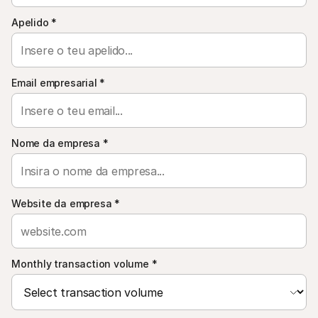
Para compradores
Apelido
*
Saiba porque é que a Mollie está no seu extrato bancário
Para clientes Mollie
Contacte a nossa equipa de apoio ao cliente
Contactar o departamento de vendas
Descubra como podemos ajudar o seu negócio
Email empresarial
*
Nome da empresa
*
Website da empresa
*
Monthly transaction volume
*