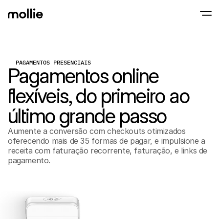
PAGAMENTOS PRESENCIAIS
Aceitar pagamentos
Pagamentos online
Pagamentos onlin
Tap to Pay on iPhone
Saber mais
Aceite e gira pagame
Aceite pagamentos contactless diretament
flexíveis, do primeiro ao
Pagamentos prese
Aceite pagamentos co
e dispositivos
último grande passo
Checkout
Ofereça um checkout 
para conversão
Aumente a conversão com checkouts otimizados
Pagamentos recor
oferecendo mais de 35 formas de pagar, e impulsione a
Cobre pagamentos rec
receita com faturação recorrente, faturação, e links de
de subscrição
pagamento.
Acceptance & Risk
Previna fraudes e otim
conversão
Sócios
Para Agências
Para
Descubra o nosso Programa de Sócios de Agência
Explo