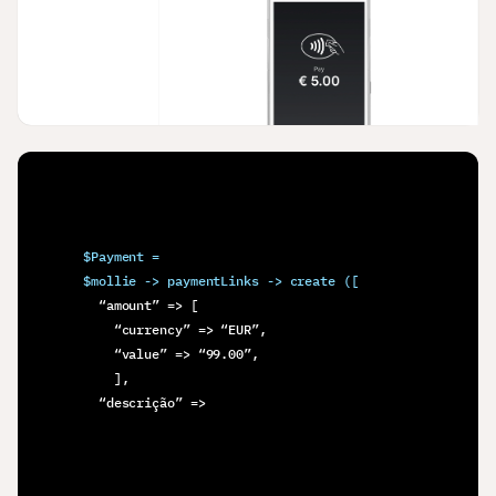
$Payment =
$mollie -> paymentLinks -> create ([
  “amount” => [
    “currency” => “EUR”,
    “value” => “99.00”,
    ],
  “descrição” =>