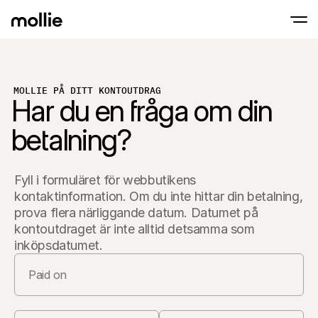
Accept payments
MOLLIE PÅ DITT KONTOUTDRAG
Har du en fråga om din
Online payments
Tap to Pay on iPhone
Learn more
Accept and manage on
Accept contactless payments right on your
payments
betalning?
In-person paymen
Take payments with t
devices
Checkout
Fyll i formuläret för webbutikens 
Offer a checkout opti
conversion
kontaktinformation. Om du inte hittar din betalning, 
Recurring paymen
prova flera närliggande datum. Datumet på 
Collect recurring and 
kontoutdraget är inte alltid detsamma som 
payments
Acceptance & Risk
inköpsdatumet.
Prevent fraud and opt
conversion
Partners
For Agencies
For 
Learn about our Agency Partner Program
Explo