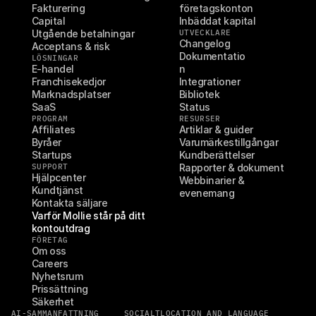
Fakturering
företagskonton
Capital
Inbäddat kapital
Utgående betalningar
UTVECKLARE
Changelog
Acceptans & risk
Dokumentatio
LÖSNINGAR
E-handel
n
Franchisekedjor
Integrationer
Marknadsplatser
Bibliotek
SaaS
Status
PROGRAM
RESURSER
Affiliates
Artiklar & guider
Byråer
Varumärkestillgångar
Startups
Kundberättelser
SUPPORT
Rapporter & dokument
Hjälpcenter
Webbinarier & 
Kundtjänst
evenemang
Kontakta säljare
Varför Mollie står på ditt 
kontoutdrag
FÖRETAG
Om oss
Careers
Nyhetsrum
Prissättning
Säkerhet
AI-SAMMANFATTNING
SOCIALT
LOCATION AND LANGUAGE