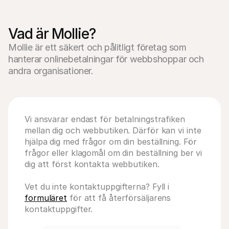
For shoppers
Find out why Mollie is on your bank statement
For Mollie customers
Vad är Mollie?
Reach out to our customer support team
Contact sales
Mollie är ett säkert och pålitligt företag som 
Discover how we can help your business
hanterar onlinebetalningar för webbshoppar och 
andra organisationer.
Vi ansvarar endast för betalningstrafiken
mellan dig och webbutiken. Därför kan vi inte
hjälpa dig med frågor om din beställning. För
frågor eller klagomål om din beställning ber vi
dig att först kontakta webbutiken.
Vet du inte kontaktuppgifterna? Fyll i
formuläret
för att få återförsäljarens
kontaktuppgifter.