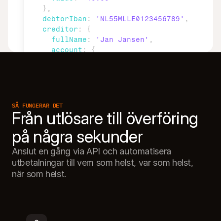
}
,
debtorIban
:
'NL55MLLE0123456789'
,
creditor
:
{
fullName
:
'Jan Jansen'
,
account
:
{
iban
:
'NL02ABNA0123456789'
}
}
,
description
:
'Faktura 12345'
,
metadata
:
{
SÅ FUNGERAR DET
Från utlösare till överföring 
order_id
:
'12345'
,
customer_reference
:
'cust_001'
}
}
)
;
Anslut en gång via API och automatisera 
utbetalningar till vem som helst, var som helst, 