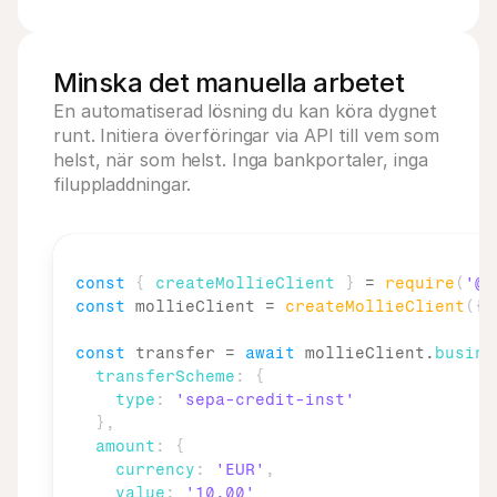
Minska det manuella arbetet
En automatiserad lösning du kan köra dygnet 
runt. Initiera överföringar via API till vem som 
helst, när som helst. Inga bankportaler, inga 
filuppladdningar.
const
{
createMollieClient
}
 = 
require
(
'@m
const
mollieClient
 = 
createMollieClient
(
{
const
transfer
 = 
await
mollieClient
.
busine
transferScheme
:
{
type
:
'sepa-credit-inst'
}
,
amount
:
{
currency
:
'EUR'
,
value
:
'10.00'