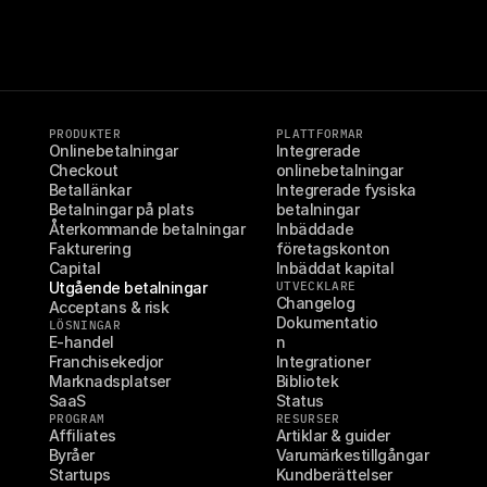
PRODUKTER
PLATTFORMAR
Onlinebetalningar
Integrerade 
Checkout
onlinebetalningar
Betallänkar
Integrerade fysiska 
Betalningar på plats
betalningar
Återkommande betalningar
Inbäddade 
Fakturering
företagskonton
Capital
Inbäddat kapital
Utgående betalningar
UTVECKLARE
Changelog
Acceptans & risk
Dokumentatio
LÖSNINGAR
E-handel
n
Franchisekedjor
Integrationer
Marknadsplatser
Bibliotek
SaaS
Status
PROGRAM
RESURSER
Affiliates
Artiklar & guider
Byråer
Varumärkestillgångar
Startups
Kundberättelser