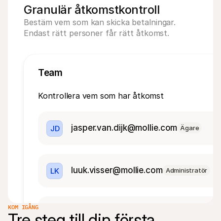
Granulär åtkomstkontroll
Bestäm vem som kan skicka betalningar. 
Endast rätt personer får rätt åtkomst.
Team
Kontrollera vem som har åtkomst
jasper.van.dijk@mollie.com
JD
Ägare
luuk.visser@mollie.com
LK
Administratör
KOM IGÅNG
koen.mulder@mollie.com
KM
Administratör
Tre steg till din första 