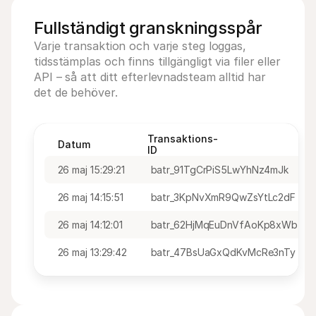
Fullständigt granskningsspår
Varje transaktion och varje steg loggas, 
tidsstämplas och finns tillgängligt via filer eller 
API – så att ditt efterlevnadsteam alltid har 
det de behöver.
Transaktions-
Datum
ID
26 maj 15:29:21
batr_91TgCrPiS5LwYhNz4mJk
26 maj 14:15:51
batr_3KpNvXmR9QwZsYtLc2dF
26 maj 14:12:01
batr_62HjMqEuDnVfAoKp8xWb
26 maj 13:29:42
batr_47BsUaGxQdKvMcRe3nTy