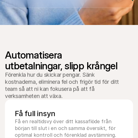
For shoppers
Find out why Mollie is on your bank statement
For Mollie customers
Reach out to our customer support team
Contact sales
Discover how we can help your business
Automatisera 
Förenkla hur du skickar pengar. Sänk
kostnaderna, eliminera fel och frigör tid för ditt
team så att ni kan fokusera på att få
verksamheten att växa.
Få full insyn
Få en realtidsvy över ditt kassaflöde från 
början till slut i en och samma översikt, för 
optimal kontroll och förenklad avstämning.