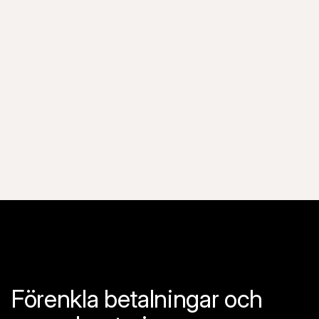
Mollie tar in 25 miljoner euro i första
finansieringsrundan någonsin
Insamling av kapital från långsiktiga strategiska 
investerare för att stödja företagets snabba expansion 
och förenkla livet för små och medelstora onlineföretag 
över hela Europa.
Förenkla betalningar och 