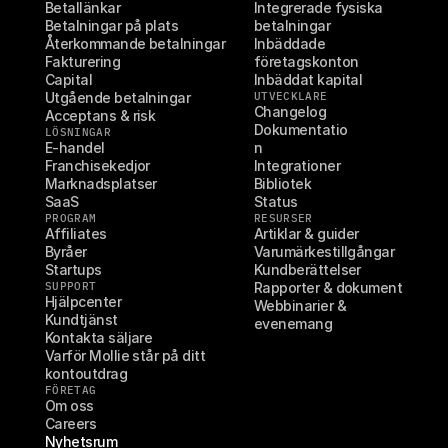
Betallänkar
Integrerade fysiska 
Betalningar på plats
betalningar
Återkommande betalningar
Inbäddade 
Fakturering
företagskonton
Capital
Inbäddat kapital
Utgående betalningar
UTVECKLARE
Changelog
Acceptans & risk
Dokumentatio
LÖSNINGAR
E-handel
n
Franchisekedjor
Integrationer
Marknadsplatser
Bibliotek
SaaS
Status
PROGRAM
RESURSER
Affiliates
Artiklar & guider
Byråer
Varumärkestillgångar
Startups
Kundberättelser
SUPPORT
Rapporter & dokument
Hjälpcenter
Webbinarier & 
Kundtjänst
evenemang
Kontakta säljare
Varför Mollie står på ditt 
kontoutdrag
FÖRETAG
Om oss
Careers
Nyhetsrum