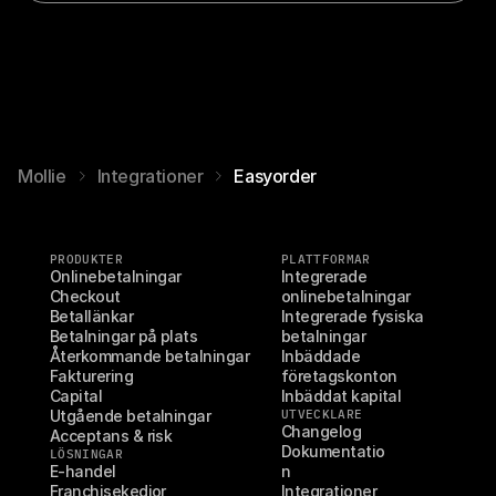
Mollie
Integrationer
Easyorder
PRODUKTER
PLATTFORMAR
Onlinebetalningar
Integrerade 
Checkout
onlinebetalningar
Betallänkar
Integrerade fysiska 
Betalningar på plats
betalningar
Återkommande betalningar
Inbäddade 
Fakturering
företagskonton
Capital
Inbäddat kapital
Utgående betalningar
UTVECKLARE
Changelog
Acceptans & risk
Dokumentatio
LÖSNINGAR
E-handel
n
Franchisekedjor
Integrationer