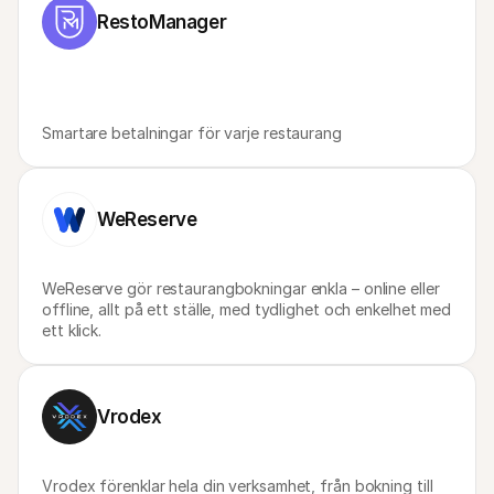
For shoppers
RestoManager
Find out why Mollie is on your bank statement
For Mollie customers
Reach out to our customer support team
Contact sales
Discover how we can help your business
Smartare betalningar för varje restaurang
WeReserve
WeReserve gör restaurangbokningar enkla – online eller 
offline, allt på ett ställe, med tydlighet och enkelhet med 
ett klick. 
Vrodex
Vrodex förenklar hela din verksamhet, från bokning till 