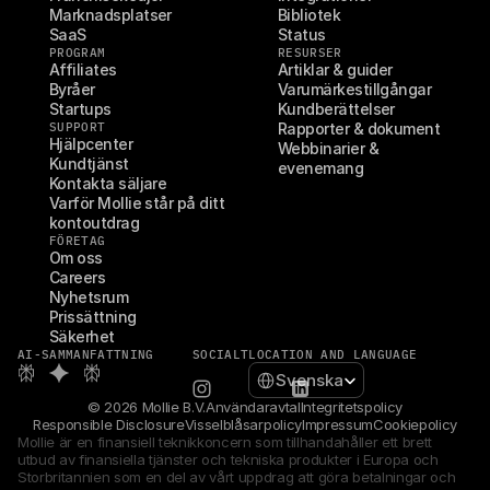
Marknadsplatser
Bibliotek
SaaS
Status
PROGRAM
RESURSER
Affiliates
Artiklar & guider
Byråer
Varumärkestillgångar
Startups
Kundberättelser
SUPPORT
Rapporter & dokument
Hjälpcenter
Webbinarier & 
Kundtjänst
evenemang
Kontakta säljare
Varför Mollie står på ditt 
kontoutdrag
FÖRETAG
Om oss
Careers
Nyhetsrum
Prissättning
Säkerhet
AI-SAMMANFATTNING
SOCIALT
LOCATION AND LANGUAGE
Select Language
Svenska
© 2026 Mollie B.V.
Användaravtal
Integritetspolicy
Responsible Disclosure
Visselblåsarpolicy
Impressum
Cookiepolicy
Mollie är en finansiell teknikkoncern som tillhandahåller ett brett 
utbud av finansiella tjänster och tekniska produkter i Europa och 
Storbritannien som en del av vårt uppdrag att göra betalningar och 