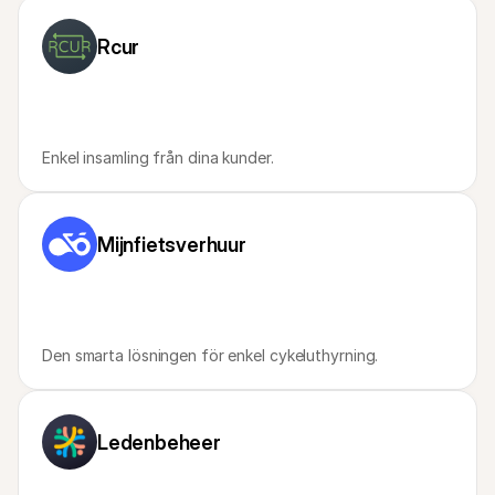
For shoppers
Find out why Mollie is on your bank statement
Rcur
For Mollie customers
Reach out to our customer support team
Contact sales
Discover how we can help your business
Enkel insamling från dina kunder.
Mijnfietsverhuur
Den smarta lösningen för enkel cykeluthyrning.
Ledenbeheer