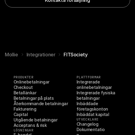
Mollie
Integrationer
FITSociety
PRODUKTER
PLATTFORMAR
Onlinebetalningar
Integrerade 
Checkout
onlinebetalningar
Betallänkar
Integrerade fysiska 
Betalningar på plats
betalningar
Återkommande betalningar
Inbäddade 
Fakturering
företagskonton
Capital
Inbäddat kapital
Utgående betalningar
UTVECKLARE
Changelog
Acceptans & risk
Dokumentatio
LÖSNINGAR
E-handel
n