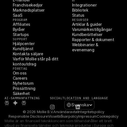
Franchisekedjor
Integrationer
Marknadsplatser
Bibliotek
SaaS
Status
PROGRAM
RESURSER
Affiliates
Artiklar & guider
Byråer
Varumärkestillgångar
Startups
Kundberättelser
SUPPORT
Rapporter & dokument
Hjälpcenter
Webbinarier & 
Kundtjänst
evenemang
Kontakta säljare
Varför Mollie står på ditt 
kontoutdrag
FÖRETAG
Om oss
Careers
Nyhetsrum
Prissättning
Säkerhet
AI-SAMMANFATTNING
SOCIALT
LOCATION AND LANGUAGE
Select Language
Svenska
© 2026 Mollie B.V.
Användaravtal
Integritetspolicy
Responsible Disclosure
Visselblåsarpolicy
Impressum
Cookiepolicy
Mollie är en finansiell teknikkoncern som tillhandahåller ett brett 
utbud av finansiella tjänster och tekniska produkter i Europa och 