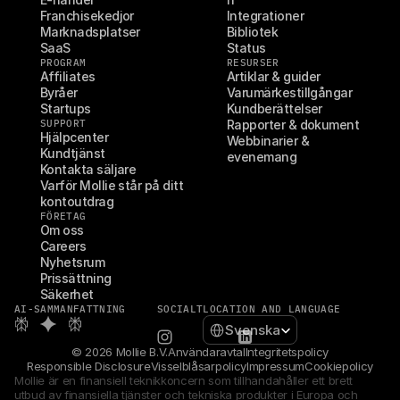
Franchisekedjor
Integrationer
Marknadsplatser
Bibliotek
SaaS
Status
PROGRAM
RESURSER
Affiliates
Artiklar & guider
Byråer
Varumärkestillgångar
Startups
Kundberättelser
SUPPORT
Rapporter & dokument
Hjälpcenter
Webbinarier & 
Kundtjänst
evenemang
Kontakta säljare
Varför Mollie står på ditt 
kontoutdrag
FÖRETAG
Om oss
Careers
Nyhetsrum
Prissättning
Säkerhet
AI-SAMMANFATTNING
SOCIALT
LOCATION AND LANGUAGE
Select Language
Svenska
© 2026 Mollie B.V.
Användaravtal
Integritetspolicy
Responsible Disclosure
Visselblåsarpolicy
Impressum
Cookiepolicy
Mollie är en finansiell teknikkoncern som tillhandahåller ett brett 
utbud av finansiella tjänster och tekniska produkter i Europa och 