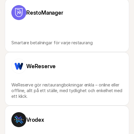
For shoppers
Find out why Mollie is on your bank statement
RestoManager
For Mollie customers
Reach out to our customer support team
Contact sales
Discover how we can help your business
Smartare betalningar för varje restaurang
WeReserve
WeReserve gör restaurangbokningar enkla – online eller 
offline, allt på ett ställe, med tydlighet och enkelhet med 
ett klick. 
Vrodex