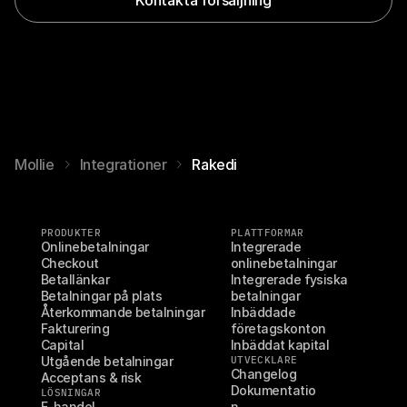
Mollie
Integrationer
Rakedi
PRODUKTER
PLATTFORMAR
Onlinebetalningar
Integrerade 
Checkout
onlinebetalningar
Betallänkar
Integrerade fysiska 
Betalningar på plats
betalningar
Återkommande betalningar
Inbäddade 
Fakturering
företagskonton
Capital
Inbäddat kapital
Utgående betalningar
UTVECKLARE
Changelog
Acceptans & risk
Dokumentatio
LÖSNINGAR
E-handel
n