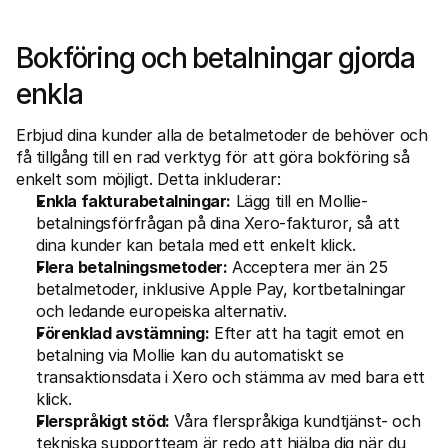
For shoppers
Find out why Mollie is on your bank statement
For Mollie customers
Bokföring och betalningar gjorda 
Reach out to our customer support team
Contact sales
enkla
Discover how we can help your business
Erbjud dina kunder alla de betalmetoder de behöver och 
få tillgång till en rad verktyg för att göra bokföring så 
enkelt som möjligt. Detta inkluderar:
Enkla fakturabetalningar:
 Lägg till en Mollie-
betalningsförfrågan på dina Xero-fakturor, så att 
dina kunder kan betala med ett enkelt klick.
Flera betalningsmetoder:
 Acceptera mer än 25 
betalmetoder, inklusive Apple Pay, kortbetalningar 
och ledande europeiska alternativ.
Förenklad avstämning:
 Efter att ha tagit emot en 
betalning via Mollie kan du automatiskt se 
transaktionsdata i Xero och stämma av med bara ett 
klick.
Flerspråkigt stöd:
 Våra flerspråkiga kundtjänst- och 
tekniska supportteam är redo att hjälpa dig när du 