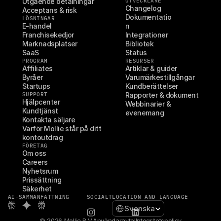
Utgående betalningar
UTVECKLARE
Changelog
Acceptans & risk
Dokumentatio
LÖSNINGAR
E-handel
n
Franchisekedjor
Integrationer
Marknadsplatser
Bibliotek
SaaS
Status
PROGRAM
RESURSER
Affiliates
Artiklar & guider
Byråer
Varumärkestillgångar
Startups
Kundberättelser
SUPPORT
Rapporter & dokument
Hjälpcenter
Webbinarier & 
Kundtjänst
evenemang
Kontakta säljare
Varför Mollie står på ditt 
kontoutdrag
FÖRETAG
Om oss
Careers
Nyhetsrum
Prissättning
Säkerhet
AI-SAMMANFATTNING
SOCIALT
LOCATION AND LANGUAGE
Select Language
Svenska
© 2026 Mollie B.V.
Användaravtal
Integritetspolicy