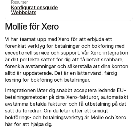
Resurser
Konfigurationsguide
Webbplats
Mollie för Xero
Vi har teamat upp med Xero för att erbjuda ett 
förenklat verktyg för betalningar och bokföring med 
Technical resources
Mollie 
Developers portal
Docs
exceptionell service och support. Vår Xero-integration 
Discover developer resources and updates
Explor
är det perfekta sättet för dig att få betalt snabbare, 
Libraries
Statu
förenkla avstämningar och säkerställa att dina konton 
Integrate Mollie with ready-to-go libraries
Check 
Discord community
Chan
alltid är uppdaterade. Det är en lättanvänd, färdig 
Join our developer community
Read u
lösning för bokföring och betalningar.
About Mollie
Mollie
Pricing
Artic
Integrationen låter dig snabbt acceptera ledande EU-
View our pricing
Discov
betalningsmetoder på dina Xero-fakturor, automatiskt 
your b
About us
Succe
avstämma betalda fakturor och få utbetalning på det 
Learn more about our story and 
values
See ho
sätt du föredrar. Om du letar efter ett smidigt 
custo
News
bokförings- och betalningsverktyg är Mollie och Xero 
Pape
Read the latest Mollie news
här för att hjälpa dig.
Downl
Careers
Come work for us - we're hiring!
Contact