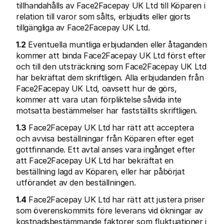
tillhandahålls av Face2Facepay UK Ltd till Köparen i 
relation till varor som sålts, erbjudits eller gjorts 
tillgängliga av Face2Facepay UK Ltd.
1.2
 Eventuella muntliga erbjudanden eller åtaganden 
kommer att binda Face2Facepay UK Ltd först efter 
och till den utsträckning som Face2Facepay UK Ltd 
Technical resources
Mollie 
har bekräftat dem skriftligen. Alla erbjudanden från 
Developers portal
Docs
Face2Facepay UK Ltd, oavsett hur de görs, 
Discover developer resources and updates
Explor
kommer att vara utan förpliktelse såvida inte 
Libraries
Statu
Integrate Mollie with ready-to-go libraries
Check 
motsatta bestämmelser har fastställts skriftligen.
Discord community
Chan
Join our developer community
Read u
1.3
 Face2Facepay UK Ltd har rätt att acceptera 
About Mollie
Mollie
och avvisa beställningar från Köparen efter eget 
Pricing
Artic
gottfinnande. Ett avtal anses vara ingånget efter 
View our pricing
Discov
your b
att Face2Facepay UK Ltd har bekräftat en 
About us
Succe
Learn more about our story and 
beställning lagd av Köparen, eller har påbörjat 
values
See ho
utförandet av den beställningen.
custo
News
Pape
Read the latest Mollie news
1.4
 Face2Facepay UK Ltd har rätt att justera priser 
Downl
Careers
som överenskommits före leverans vid ökningar av 
Come work for us - we're hiring!
Contact
kostnadsbestämmande faktorer som fluktuationer i 