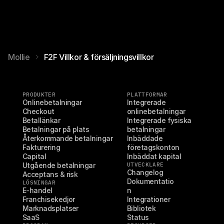
Mollie
F2F Villkor & försäljningsvillkor
PRODUKTER
PLATTFORMAR
Onlinebetalningar
Integrerade 
Checkout
onlinebetalningar
Betallänkar
Integrerade fysiska 
Betalningar på plats
betalningar
Återkommande betalningar
Inbäddade 
Fakturering
företagskonton
Capital
Inbäddat kapital
Utgående betalningar
UTVECKLARE
Changelog
Acceptans & risk
Dokumentatio
LÖSNINGAR
E-handel
n
Franchisekedjor
Integrationer
Marknadsplatser
Bibliotek
SaaS
Status