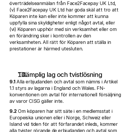
överträdelseanmälan från Face2Facepay UK Ltd, 
(v) Face2Facepay UK Ltd har goda skäl att tro att 
Köparen inte kan eller inte kommer att kunna 
uppfylla sina skyldigheter enligt något avtal, eller 
(vi) Köparen upphör med sin verksamhet eller om 
en förändring sker i kontrollen av den 
verksamheten. All rätt för Köparen att ställa in 
prestationer är härmed utesluten.
Tillämplig lag och tvistlösning
9.1
 Alla erbjudanden och avtal som nämns i Artikel 
1.1 styrs av lagarna i England och Wales. FN-
konventionen om avtal för internationell försäljning 
av varor CISG gäller inte.
9.2
 Om köparen har sitt säte i en medlemsstat i 
Europeiska unionen eller i Norge, Schweiz eller 
Island vid tiden för att förfarandet inleds, kommer 
alla tvister rörande de erbjudanden och avtal som 