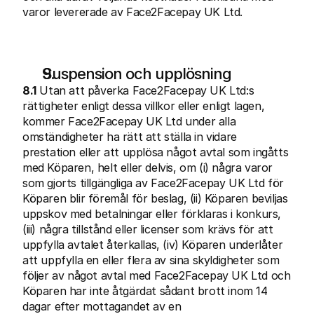
varor levererade av Face2Facepay UK Ltd.
Suspension och upplösning
8.1
 Utan att påverka Face2Facepay UK Ltd:s 
rättigheter enligt dessa villkor eller enligt lagen, 
kommer Face2Facepay UK Ltd under alla 
omständigheter ha rätt att ställa in vidare 
prestation eller att upplösa något avtal som ingåtts 
med Köparen, helt eller delvis, om (i) några varor 
som gjorts tillgängliga av Face2Facepay UK Ltd för 
Köparen blir föremål för beslag, (ii) Köparen beviljas 
uppskov med betalningar eller förklaras i konkurs, 
(iii) några tillstånd eller licenser som krävs för att 
uppfylla avtalet återkallas, (iv) Köparen underlåter 
att uppfylla en eller flera av sina skyldigheter som 
följer av något avtal med Face2Facepay UK Ltd och 
Köparen har inte åtgärdat sådant brott inom 14 
dagar efter mottagandet av en 