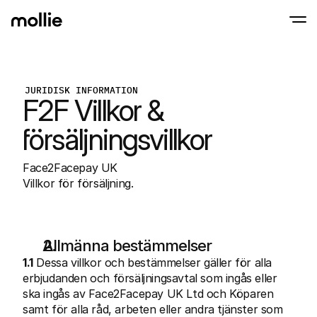
Accept payments
JURIDISK INFORMATION
F2F Villkor & 
Online payments
Tap to Pay on iPhone
Learn more
Accept and manage on
Accept contactless payments right on your
payments
försäljningsvillkor
In-person paymen
Take payments with t
devices
Face2Facepay UK
Checkout
Villkor för försäljning.
Offer a checkout opti
conversion
Recurring paymen
Collect recurring and 
payments
Acceptance & Risk
Allmänna bestämmelser
Prevent fraud and opt
1.1
 Dessa villkor och bestämmelser gäller för alla 
conversion
Partners
erbjudanden och försäljningsavtal som ingås eller 
For Agencies
For 
ska ingås av Face2Facepay UK Ltd och Köparen 
Learn about our Agency Partner Program
Explo
samt för alla råd, arbeten eller andra tjänster som 