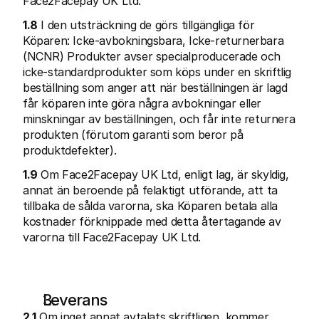
Face2Facepay UK Ltd.
1.8
 I den utsträckning de görs tillgängliga för 
Köparen: Icke-avbokningsbara, Icke-returnerbara 
(NCNR) Produkter avser specialproducerade och 
icke-standardprodukter som köps under en skriftlig 
beställning som anger att när beställningen är lagd 
får köparen inte göra några avbokningar eller 
minskningar av beställningen, och får inte returnera 
produkten (förutom garanti som beror på 
produktdefekter).
1.9
 Om Face2Facepay UK Ltd, enligt lag, är skyldig, 
annat än beroende på felaktigt utförande, att ta 
tillbaka de sålda varorna, ska Köparen betala alla 
kostnader förknippade med detta återtagande av 
varorna till Face2Facepay UK Ltd.
Leverans
2.1
 Om inget annat avtalats skriftligen, kommer 