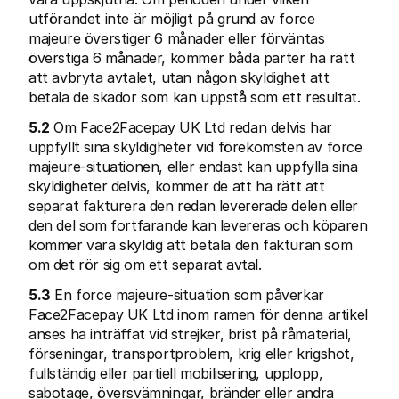
utförandet inte är möjligt på grund av force 
majeure överstiger 6 månader eller förväntas 
överstiga 6 månader, kommer båda parter ha rätt 
att avbryta avtalet, utan någon skyldighet att 
betala de skador som kan uppstå som ett resultat.
5.2
 Om Face2Facepay UK Ltd redan delvis har 
uppfyllt sina skyldigheter vid förekomsten av force 
majeure-situationen, eller endast kan uppfylla sina 
skyldigheter delvis, kommer de att ha rätt att 
separat fakturera den redan levererade delen eller 
den del som fortfarande kan levereras och köparen 
kommer vara skyldig att betala den fakturan som 
om det rör sig om ett separat avtal.
5.3
 En force majeure-situation som påverkar 
Face2Facepay UK Ltd inom ramen för denna artikel 
anses ha inträffat vid strejker, brist på råmaterial, 
förseningar, transportproblem, krig eller krigshot, 
fullständig eller partiell mobilisering, upplopp, 
sabotage, översvämningar, bränder eller andra 