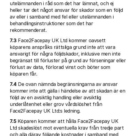
utelämnanden i råd som det har lämnat, och ej 
heller tar det något ansvar för skador som en följd 
av eller i samband med fel eller utelämnanden i 
behandlingsinstruktioner som det har 
rekommenderat.
7.3
 Face2Facepay UK Ltd kommer oavsett 
köparens anspråks rättsliga grund inte att vara 
ansvarigt för några följdskador, inklusive men inte 
begränsat till förluster på grund av förseningar eller 
förlust av data, förlorad vinst och böter som 
köparen får.
7.4
 De ovan nämnda begränsningarna av ansvar 
kommer inte att gälla i händelse av att skadan är en 
följd av en avsiktlig handling eller avsiktlig 
underlåtenhet eller grov vårdslöshet från 
Face2Facepay UK Ltd:s ledning.
7.5
 Köparen kommer att hålla Face2Facepay UK 
Ltd skadeslöst mot eventuella krav från tredje part 
och alla därav följande kostnader i samband med 