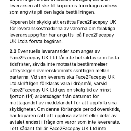
leveransen att ske till köparens föredragna adress 
som angivits på den lagda beställningen.
Köparen blir skyldig att ersätta Face2Facepay UK 
för leveranskostnaderna av varorna om felaktiga 
leveransuppgifter har angetts, på Face2Facepay 
UK Ltd:s första begäran.
2.2
 Eventuella leveranstider som anges av 
Face2Facepay UK Ltd får inte betraktas som fasta 
tidsfrister, såvida inte motsatta bestämmelser 
uttryckligen överenskommits skriftligen mellan 
parterna. Vid sen leverans ska Face2Facepay UK 
Ltd skriftligen förklaras vara i dröjsmål, varvid 
Face2Facepay UK Ltd ges en skälig tid av minst 
fjorton (14) arbetsdagar från datumet för 
mottagandet av meddelandet för att uppfylla sina 
skyldigheter. Om denna förlängda period överskrids, 
har köparen rätt att upplösa avtalet eller delar av 
avtalet endast i fråga om varor som inte levererats. 
I ett sådant fall är Face2Facepay UK Ltd inte 