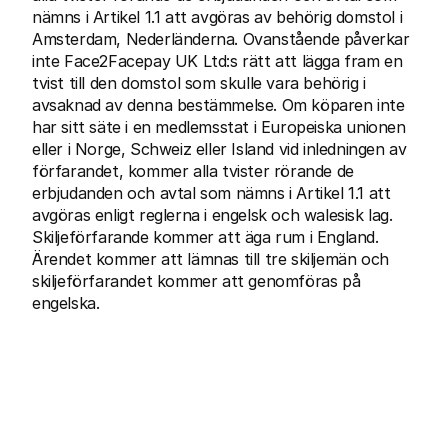
nämns i Artikel 1.1 att avgöras av behörig domstol i 
Amsterdam, Nederländerna. Ovanstående påverkar 
inte Face2Facepay UK Ltd:s rätt att lägga fram en 
tvist till den domstol som skulle vara behörig i 
avsaknad av denna bestämmelse. Om köparen inte 
har sitt säte i en medlemsstat i Europeiska unionen 
eller i Norge, Schweiz eller Island vid inledningen av 
förfarandet, kommer alla tvister rörande de 
erbjudanden och avtal som nämns i Artikel 1.1 att 
avgöras enligt reglerna i engelsk och walesisk lag. 
Skiljeförfarande kommer att äga rum i England. 
Ärendet kommer att lämnas till tre skiljemän och 
skiljeförfarandet kommer att genomföras på 
engelska.