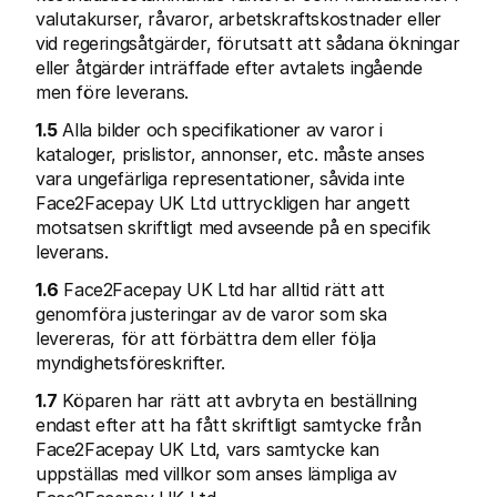
For shoppers
valutakurser, råvaror, arbetskraftskostnader eller 
Find out why Mollie is on your bank statement
vid regeringsåtgärder, förutsatt att sådana ökningar 
For Mollie customers
eller åtgärder inträffade efter avtalets ingående 
Reach out to our customer support team
Contact sales
men före leverans.
Discover how we can help your business
1.5
 Alla bilder och specifikationer av varor i 
kataloger, prislistor, annonser, etc. måste anses 
vara ungefärliga representationer, såvida inte 
Face2Facepay UK Ltd uttryckligen har angett 
motsatsen skriftligt med avseende på en specifik 
leverans.
1.6
 Face2Facepay UK Ltd har alltid rätt att 
genomföra justeringar av de varor som ska 
levereras, för att förbättra dem eller följa 
myndighetsföreskrifter.
1.7
 Köparen har rätt att avbryta en beställning 
endast efter att ha fått skriftligt samtycke från 
Face2Facepay UK Ltd, vars samtycke kan 
uppställas med villkor som anses lämpliga av 