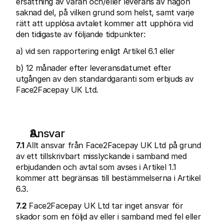
ersättning av varan och/eller leverans av någon 
saknad del, på vilken grund som helst, samt varje 
rätt att upplösa avtalet kommer att upphöra vid 
den tidigaste av följande tidpunkter:
a) vid sen rapportering enligt Artikel 6.1 eller
b) 12 månader efter leveransdatumet efter 
utgången av den standardgaranti som erbjuds av 
Face2Facepay UK Ltd.
Ansvar
7.1
 Allt ansvar från Face2Facepay UK Ltd på grund 
av ett tillskrivbart misslyckande i samband med 
erbjudanden och avtal som avses i Artikel 1.1 
kommer att begränsas till bestämmelserna i Artikel 
6.3.
7.2
 Face2Facepay UK Ltd tar inget ansvar för 
skador som en följd av eller i samband med fel eller 