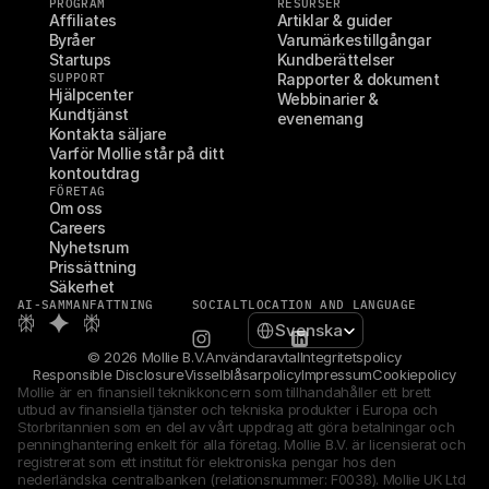
PROGRAM
RESURSER
Affiliates
Artiklar & guider
Byråer
Varumärkestillgångar
Startups
Kundberättelser
SUPPORT
Rapporter & dokument
Hjälpcenter
Webbinarier & 
Kundtjänst
evenemang
Kontakta säljare
Varför Mollie står på ditt 
kontoutdrag
FÖRETAG
Om oss
Careers
Nyhetsrum
Prissättning
Säkerhet
AI-SAMMANFATTNING
SOCIALT
LOCATION AND LANGUAGE
Select Language
Svenska
© 2026 Mollie B.V.
Användaravtal
Integritetspolicy
Responsible Disclosure
Visselblåsarpolicy
Impressum
Cookiepolicy
Mollie är en finansiell teknikkoncern som tillhandahåller ett brett 
utbud av finansiella tjänster och tekniska produkter i Europa och 
Storbritannien som en del av vårt uppdrag att göra betalningar och 
penninghantering enkelt för alla företag. Mollie B.V. är licensierat och 
registrerat som ett institut för elektroniska pengar hos den 
nederländska centralbanken (relationsnummer: F0038). Mollie UK Ltd 