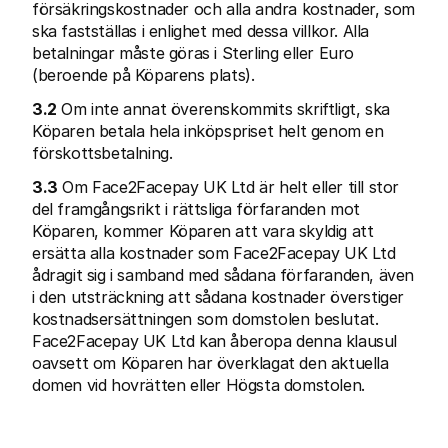
försäkringskostnader och alla andra kostnader, som 
ska fastställas i enlighet med dessa villkor. Alla 
betalningar måste göras i Sterling eller Euro 
(beroende på Köparens plats).
3.2
 Om inte annat överenskommits skriftligt, ska 
Köparen betala hela inköpspriset helt genom en 
förskottsbetalning.
3.3
 Om Face2Facepay UK Ltd är helt eller till stor 
del framgångsrikt i rättsliga förfaranden mot 
Köparen, kommer Köparen att vara skyldig att 
ersätta alla kostnader som Face2Facepay UK Ltd 
ådragit sig i samband med sådana förfaranden, även 
i den utsträckning att sådana kostnader överstiger 
kostnadsersättningen som domstolen beslutat. 
Face2Facepay UK Ltd kan åberopa denna klausul 
oavsett om Köparen har överklagat den aktuella 
domen vid hovrätten eller Högsta domstolen.