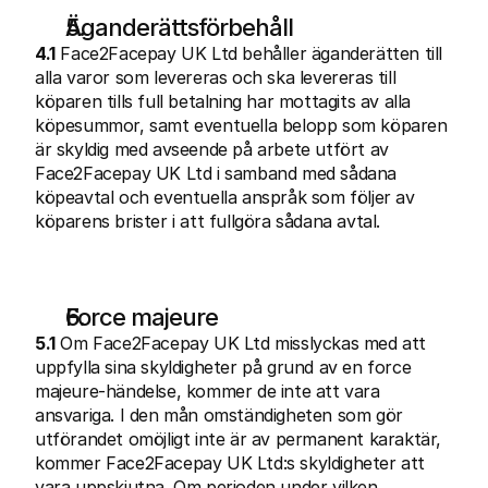
Äganderättsförbehåll
4.1
 Face2Facepay UK Ltd behåller äganderätten till 
alla varor som levereras och ska levereras till 
köparen tills full betalning har mottagits av alla 
köpesummor, samt eventuella belopp som köparen 
är skyldig med avseende på arbete utfört av 
Face2Facepay UK Ltd i samband med sådana 
köpeavtal och eventuella anspråk som följer av 
köparens brister i att fullgöra sådana avtal.
Force majeure
5.1
 Om Face2Facepay UK Ltd misslyckas med att 
uppfylla sina skyldigheter på grund av en force 
majeure-händelse, kommer de inte att vara 
ansvariga. I den mån omständigheten som gör 
utförandet omöjligt inte är av permanent karaktär, 
kommer Face2Facepay UK Ltd:s skyldigheter att 
vara uppskjutna. Om perioden under vilken 