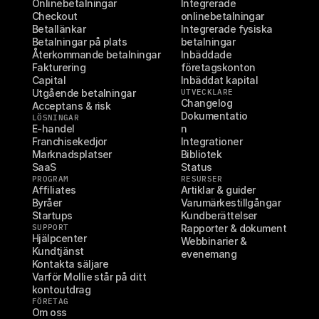
Onlinebetalningar
Integrerade 
Checkout
onlinebetalningar
Betallänkar
Integrerade fysiska 
Betalningar på plats
betalningar
Återkommande betalningar
Inbäddade 
Fakturering
företagskonton
Capital
Inbäddat kapital
Utgående betalningar
UTVECKLARE
Changelog
Acceptans & risk
Dokumentatio
LÖSNINGAR
E-handel
n
Franchisekedjor
Integrationer
Marknadsplatser
Bibliotek
SaaS
Status
PROGRAM
RESURSER
Affiliates
Artiklar & guider
Byråer
Varumärkestillgångar
Startups
Kundberättelser
SUPPORT
Rapporter & dokument
Hjälpcenter
Webbinarier & 
Kundtjänst
evenemang
Kontakta säljare
Varför Mollie står på ditt 
kontoutdrag
FÖRETAG
Om oss