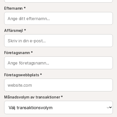
For shoppers
Find out why Mollie is on your bank statement
Efternamn
*
For Mollie customers
Reach out to our customer support team
Contact sales
Discover how we can help your business
Affärsmejl
*
Företagsnamn
*
Företagswebbplats
*
Månadsvolym av transaktioner
*