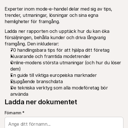
Experter inom mode-e-handel delar med sig av tips, 
trender, utmaningar, lösningar och sina egna 
hemligheter för framgång.
Ladda ner rapporten och upptäck hur du kan öka 
försäljningen, behålla kunder och driva långvarig 
Technical resources
Mollie 
framgång. Den inkluderar:
Developers portal
Docs
70 handlingsbara tips för att hjälpa ditt företag
Discover developer resources and updates
Explor
Nuvarande och framtida modetrender
Libraries
Statu
Online-modens största utmaningar (och hur du löser 
Integrate Mollie with ready-to-go libraries
Check 
Discord community
Chan
dem)
Join our developer community
Read u
En guide till viktiga europeiska marknader
About Mollie
Mollie
Djupgående branschdata
Pricing
Artic
View our pricing
Discov
De tekniska verktyg som alla modeföretag bör 
your b
About us
använda
Succe
Learn more about our story and 
Ladda ner dokumentet
values
See ho
custo
News
Pape
Read the latest Mollie news
Förnamn
*
Downl
Careers
Come work for us - we're hiring!
Contact