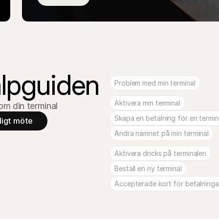
älpguiden
Problem med min terminal
Aktivera min terminal
om din terminal
Skapa en betalning för en termin
ligt möte
Ändra namnet på min terminal
Aktivera dricks på terminalen
Beställ en ny terminal
Accepterade kort för betalninga