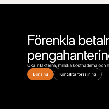
Förenkla betal
pengahanteri
Öka intäkterna, minska kostnaderna och h
Börja nu
Kontakta försäljning