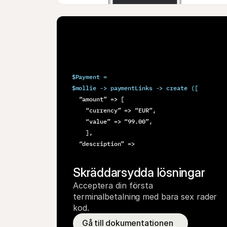
$Payment =
$mollie -> paymentLinks -> create ([
  “amount” => [
    “currency” => “EUR”,
    “value” => “99.00”,
    ],
  “description” =>
Skräddarsydda lösningar
Acceptera din första 
terminalbetalning med bara sex rader 
kod.
Gå till dokumentationen