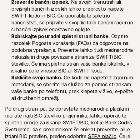
Preverite bančni izpisek.
 Na svojih trenutnih ali 
prejšnjih bančnih izpiskih lahko preprosto najdete 
SWIFT kodo in BIC. Če uporabljate spletno 
bančništvo, se prijavite v svoj digitalni bančni račun in 
si bančni izpisek enostavno oglejte.
Pobrskajte po uradni spletni strani banke.
 Odprite 
razdelek Pogosta vprašanja (FAQs) za odgovore na 
podobna vprašanja. Preverite lahko tudi mednarodna 
nakazila in druge povezane strani za SWIFT/BIC 
številko. Če ima spletna stran vaše banke iskalnik, v 
iskalno polje vnesite BIC ali SWIFT kodo.
Pokličite svojo banko.
 Če kode ne najdete z zgornjimi 
metodami, se obrnite na službo za pomoč strankam 
vaše banke po telefonu, prek klepeta v živo, e-pošte 
ali družbenih omrežij.
Po drugi strani pa, če opravljate mednarodna plačila in 
morate najti BIC številko prejemnika, lahko uporabite 
spletno orodje za iskanje SWIFT/BIC, kot je 
Bank.Codes.
Svetujemo, da s prejemnikom še enkrat preverite, ali je 
izdani BIC pravilen, preden odobrite 
SEPA plačilo
. Če je 