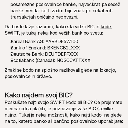
posamezne poslovalnice banke, največkrat pa sedež 
banke. Vendar so ti zadnji trije znaki pri nekaterih 
transakcijah običajno neobvezni. 
Da boste lažje razumeli, kako sta videti BIC in 
kode 
SWIFT
, je tukaj nekaj kod večjih bank po svetu:
Aareal Bank AG: AARBDE5W100
Bank of England: BKENGB2LXXX
Deutsche Bank: DEUTDEFFXXX
Scotiabank (Canada): NOSCCATTXXX
Znaki se bodo na splošno razlikovali glede na lokacijo, 
poslovalnice in državo.
Kako najdem svoj BIC?
Poskušate najti svojo SWIFT kodo ali BIC? Če prejemate 
mednarodna plačila, je poznavanje vaše BIC številke 
nujno. Tukaj je nekaj možnosti, kako najti kodo, ne glede 
na to, katero banko ali bančno poslovalnico uporabljate: