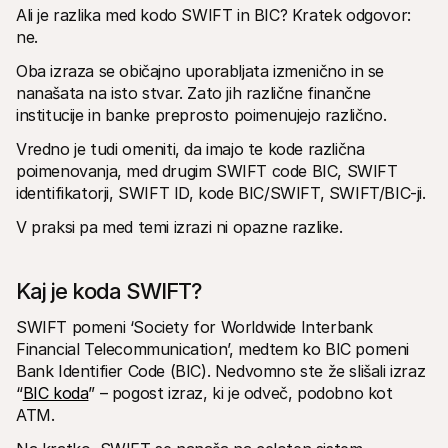
Za kupce
Ali je razlika med kodo SWIFT in BIC? Kratek odgovor: 
Ugotovite, zakaj se Mollie pojavlja na vašem bančnem 
ne. 
izpisku
Za stranke Mollie
Oba izraza se običajno uporabljata izmenično in se 
Povežite se z našo ekipo za podporo strankam
nanašata na isto stvar. Zato jih različne finančne 
Kontaktirajte prodajo
Odkrijte, kako lahko pomagamo vašemu podjetju
institucije in banke preprosto poimenujejo različno.
Vredno je tudi omeniti, da imajo te kode različna 
poimenovanja, med drugim SWIFT code BIC, SWIFT 
identifikatorji, SWIFT ID, kode BIC/SWIFT, SWIFT/BIC-ji. 
V praksi pa med temi izrazi ni opazne razlike. 
Kaj je koda SWIFT?
SWIFT pomeni ‘Society for Worldwide Interbank 
Financial Telecommunication’, medtem ko BIC pomeni 
Bank Identifier Code (BIC). Nedvomno ste že slišali izraz 
“
BIC koda
” – pogost izraz, ki je odveč, podobno kot 
ATM.