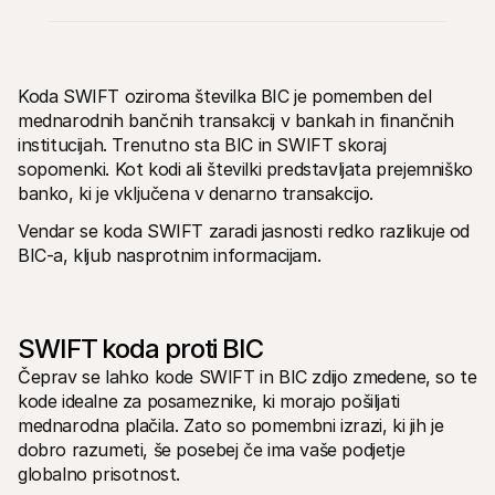
Koda SWIFT oziroma številka BIC je pomemben del 
mednarodnih bančnih transakcij v bankah in finančnih 
institucijah. Trenutno sta BIC in SWIFT skoraj 
Tehnični viri
Mollie 
Portal za razvijalce
Docs
sopomenki. Kot kodi ali številki predstavljata prejemniško 
Odkrijte vire za razvijalce in posodobitve
Razišč
banko, ki je vključena v denarno transakcijo. 
Knjižnice
Statu
Integrirajte Mollie z že pripravljenimi knjižnicami
Prever
Vendar se koda SWIFT zaradi jasnosti redko razlikuje od 
Discord skupnost
Dnev
BIC-a, kljub nasprotnim informacijam.
Pridružite se naši skupnosti razvijalcev
Preber
O Mollie
Mollie 
Cenik
Člank
Oglej si naše cene
Odkrij
vašem
O nas
SWIFT koda proti BIC
Uspe
Izvedite več o naši zgodbi in 
vrednotah
Poglej
Čeprav se lahko kode SWIFT in BIC zdijo zmedene, so te 
stran
Novice
kode idealne za posameznike, ki morajo pošiljati 
Doku
Preberite najnovejše novice iz 
mednarodna plačila. Zato so pomembni izrazi, ki jih je 
Mollie
Prene
Kariera
dobro razumeti, še posebej če ima vaše podjetje 
Pridružite se nam - zaposlujemo!
globalno prisotnost. 
Kontakt