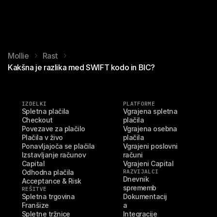
Mollie
Rast
Kakšna je razlika med SWIFT kodo in BIC?
IZDELKI
PLATFORME
Spletna plačila
Vgrajena spletna 
Checkout
plačila
Povezave za plačilo
Vgrajena osebna 
Plačila v živo
plačila
Ponavljajoča se plačila
Vgrajeni poslovni 
Izstavljanje računov
računi
Capital
Vgrajeni Capital
Odhodna plačila
RAZVIJALCI
Dnevnik 
Acceptance & Risk
sprememb
REŠITVE
Spletna trgovina
Dokumentacij
Franšize
a
Spletne tržnice
Integracije