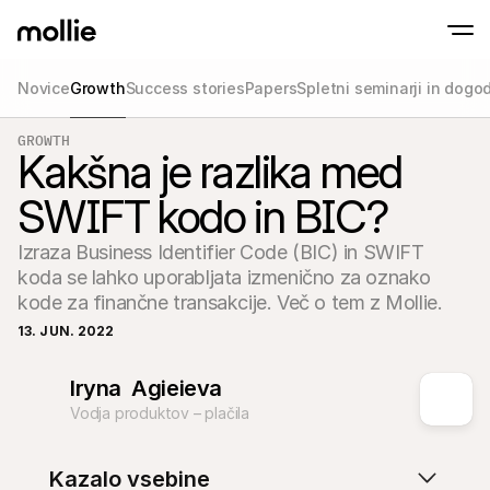
Novice
Growth
Success stories
Papers
Spletni seminarji in dogo
GROWTH
Sprejmite plačila
Kakšna je razlika med
Spletna plačila
Prisloni in Plačaj na IPhone
Izvedite več
Sprejmite in upravljajt
Sprejmite brezstična plačila neposredno na
plačila
SWIFT kodo in BIC?
Fizična plačila
Sprejemajte plačila s t
Izraza Business Identifier Code (BIC) in SWIFT 
napravami
Checkout
koda se lahko uporabljata izmenično za oznako 
Ponudite Checkout, ki 
kode za finančne transakcije. Več o tem z Mollie.
optimiziran za prodaj
Ponavljajoča se pla
13. JUN. 2022
Zbirajte redna in naro
Sprejemanje & Tve
Iryna  Agieieva
Preprečite goljufije in 
konverzijo
Vodja produktov – plačila
Partnerji
Za agencije
Za Sa
Spoznajte naš program partnerskih agencij
Razisk
Kazalo vsebine