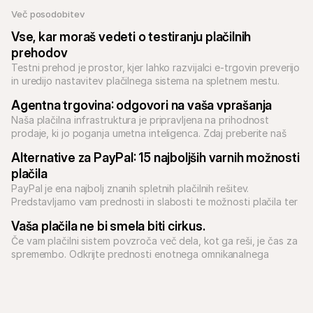
Več posodobitev
Vse, kar moraš vedeti o testiranju plačilnih 
prehodov
Testni prehod je prostor, kjer lahko razvijalci e-trgovin preverijo 
in uredijo nastavitev plačilnega sistema na spletnem mestu. 
Izvedi več o tem, kako testiranje pomaga tvojemu poslu.
Agentna trgovina: odgovori na vaša vprašanja
Naša plačilna infrastruktura je pripravljena na prihodnost 
prodaje, ki jo poganja umetna inteligenca. Zdaj preberite naš 
strokovni vodnik, da se pripravite na obdobje trgovine, ki jo 
Alternative za PayPal: 15 najboljših varnih možnosti 
plačila
PayPal je ena najbolj znanih spletnih plačilnih rešitev. 
Predstavljamo vam prednosti in slabosti te možnosti plačila ter 
15 alternativ za PayPal, ki bi jih trgovci morali poznati.
Vaša plačila ne bi smela biti cirkus.
Če vam plačilni sistem povzroča več dela, kot ga reši, je čas za 
spremembo. Odkrijte prednosti enotnega omnikanalnega 
pristopa k plačevanju.