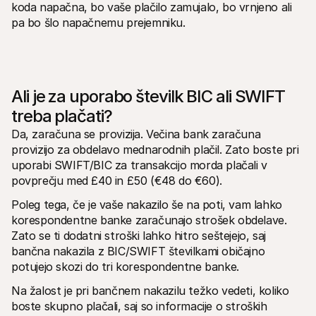
koda napačna, bo vaše plačilo zamujalo, bo vrnjeno ali 
pa bo šlo napačnemu prejemniku.
Ali je za uporabo številk BIC ali SWIFT 
treba plačati?
Da, zaračuna se provizija. Večina bank zaračuna 
provizijo za obdelavo mednarodnih plačil. Zato boste pri 
uporabi SWIFT/BIC za transakcijo morda plačali v 
povprečju med £40 in £50 (€48 do €60). 
Poleg tega, če je vaše nakazilo še na poti, vam lahko 
korespondentne banke zaračunajo strošek obdelave. 
Zato se ti dodatni stroški lahko hitro seštejejo, saj 
bančna nakazila z BIC/SWIFT številkami običajno 
potujejo skozi do tri korespondentne banke. 
Na žalost je pri bančnem nakazilu težko vedeti, koliko 
boste skupno plačali, saj so informacije o stroških 