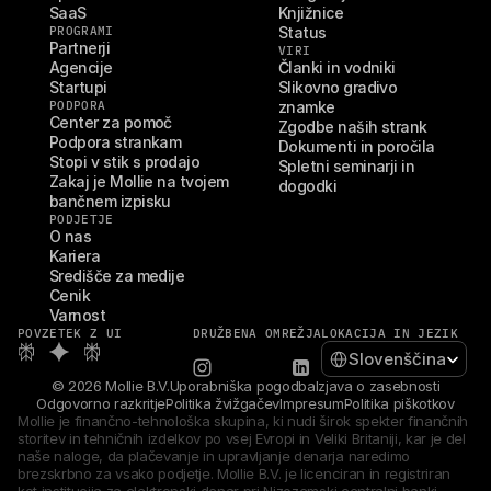
SaaS
Knjižnice
PROGRAMI
Status
Partnerji
VIRI
Agencije
Članki in vodniki
Startupi
Slikovno gradivo 
PODPORA
znamke
Center za pomoč
Zgodbe naših strank
Podpora strankam
Dokumenti in poročila
Stopi v stik s prodajo
Spletni seminarji in 
Zakaj je Mollie na tvojem 
dogodki
bančnem izpisku
PODJETJE
O nas
Kariera
Središče za medije
Cenik
Varnost
POVZETEK Z UI
DRUŽBENA OMREŽJA
LOKACIJA IN JEZIK
Select Language
Slovenščina
© 2026 Mollie B.V.
Uporabniška pogodba
Izjava o zasebnosti
Odgovorno razkritje
Politika žvižgačev
Impresum
Politika piškotkov
Mollie je finančno-tehnološka skupina, ki nudi širok spekter finančnih 
storitev in tehničnih izdelkov po vsej Evropi in Veliki Britaniji, kar je del 
naše naloge, da plačevanje in upravljanje denarja naredimo 
brezskrbno za vsako podjetje. Mollie B.V. je licenciran in registriran 