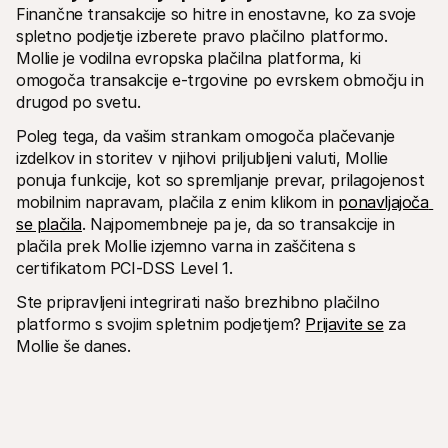
Finančne transakcije so hitre in enostavne, ko za svoje 
spletno podjetje izberete pravo plačilno platformo. 
Mollie je vodilna evropska plačilna platforma, ki 
omogoča transakcije e-trgovine po evrskem območju in 
drugod po svetu.
Poleg tega, da vašim strankam omogoča plačevanje 
izdelkov in storitev v njihovi priljubljeni valuti, Mollie 
ponuja funkcije, kot so spremljanje prevar, prilagojenost 
mobilnim napravam, plačila z enim klikom in 
ponavljajoča 
se plačila
. Najpomembneje pa je, da so transakcije in 
plačila prek Mollie izjemno varna in zaščitena s 
certifikatom PCI-DSS Level 1. 
Ste pripravljeni integrirati našo brezhibno plačilno 
platformo s svojim spletnim podjetjem? 
Prijavite se
 za 
Mollie še danes.