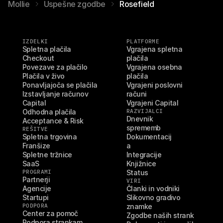
Mollie
Uspešne zgodbe
Rosefield
IZDELKI
PLATFORME
Spletna plačila
Vgrajena spletna 
Checkout
plačila
Povezave za plačilo
Vgrajena osebna 
Plačila v živo
plačila
Ponavljajoča se plačila
Vgrajeni poslovni 
Izstavljanje računov
računi
Capital
Vgrajeni Capital
Odhodna plačila
RAZVIJALCI
Dnevnik 
Acceptance & Risk
sprememb
REŠITVE
Spletna trgovina
Dokumentacij
Franšize
a
Spletne tržnice
Integracije
SaaS
Knjižnice
PROGRAMI
Status
Partnerji
VIRI
Agencije
Članki in vodniki
Startupi
Slikovno gradivo 
PODPORA
znamke
Center za pomoč
Zgodbe naših strank
Podpora strankam