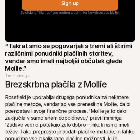
Sign up
By clicking "Sign up" you confirm to opt-in for Newsletters by Mollie.
"Takrat smo se pogovarjali s tremi ali štirimi 
različnimi ponudniki plačilnih storitev, 
vendar smo imeli najboljši občutek glede 
Mollie.”
Tim Imminga
Brezskrbna plačila z Mollie
Rosefield je uporabljal drugega ponudnika za nekatere 
plačilne metode, vendar so vse prenesli na Mollie, da bi 
poenostavili svoje finančne procese. 'Mollie je to delo 
zaključila v samo enem dopoldnevu,' pravi Imminga. 
'Zadeve vedno potekajo zelo dobro – nikoli nismo imeli 
težav. Tako preprosto je dodati 
plačilne metode
, in lahko 
ponudimo vse lokalizirane plačilne možnosti, ki jih 