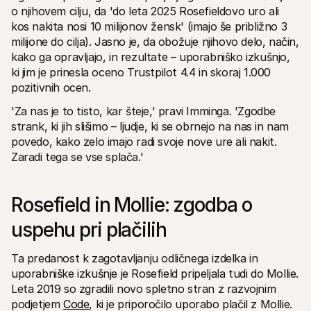
o njihovem cilju, da 'do leta 2025 Rosefieldovo uro ali 
kos nakita nosi 10 milijonov žensk' (imajo še približno 3 
milijone do cilja). Jasno je, da obožuje njihovo delo, način, 
kako ga opravljajo, in rezultate – uporabniško izkušnjo, 
ki jim je prinesla oceno Trustpilot 4.4 in skoraj 1.000 
pozitivnih ocen.
'Za nas je to tisto, kar šteje,' pravi Imminga. 'Zgodbe 
strank, ki jih slišimo – ljudje, ki se obrnejo na nas in nam 
povedo, kako zelo imajo radi svoje nove ure ali nakit. 
Zaradi tega se vse splača.'
Rosefield in Mollie: zgodba o 
uspehu pri plačilih
Ta predanost k zagotavljanju odličnega izdelka in 
uporabniške izkušnje je Rosefield pripeljala tudi do Mollie. 
Leta 2019 so zgradili novo spletno stran z razvojnim 
podjetjem 
Code
, ki je priporočilo uporabo plačil z Mollie.