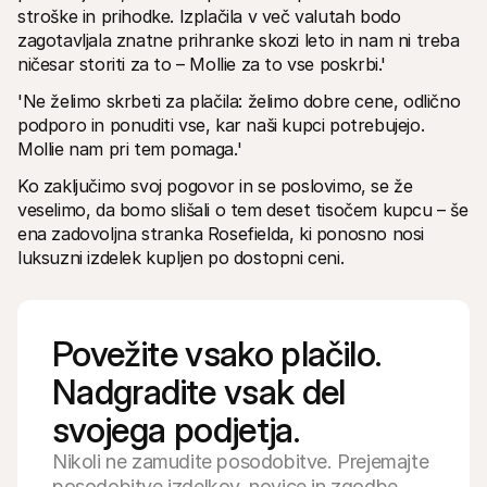
stroške in prihodke. Izplačila v več valutah bodo 
zagotavljala znatne prihranke skozi leto in nam ni treba 
ničesar storiti za to – Mollie za to vse poskrbi.'
'Ne želimo skrbeti za plačila: želimo dobre cene, odlično 
podporo in ponuditi vse, kar naši kupci potrebujejo. 
Mollie nam pri tem pomaga.'
Ko zaključimo svoj pogovor in se poslovimo, se že 
veselimo, da bomo slišali o tem deset tisočem kupcu – še 
ena zadovoljna stranka Rosefielda, ki ponosno nosi 
luksuzni izdelek kupljen po dostopni ceni.
Povežite vsako plačilo. 
Nadgradite vsak del 
svojega podjetja.
Nikoli ne zamudite posodobitve. Prejemajte
posodobitve izdelkov, novice in zgodbe