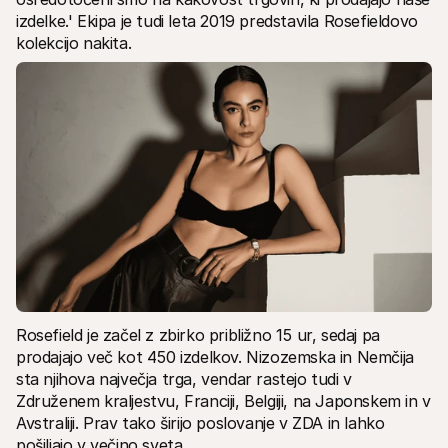
izdelke.' Ekipa je tudi leta 2019 predstavila Rosefieldovo 
kolekcijo nakita.
Rosefield je začel z zbirko približno 15 ur, sedaj pa 
prodajajo več kot 450 izdelkov. Nizozemska in Nemčija 
sta njihova največja trga, vendar rastejo tudi v 
Združenem kraljestvu, Franciji, Belgiji, na Japonskem in v 
Avstraliji. Prav tako širijo poslovanje v ZDA in lahko 
pošiljajo v večino sveta.