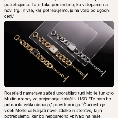
potrebujemo. To je tako pomembno, ko vstopamo na 
novi trg. In vse, kar potrebujemo, je na voljo po ugodni 
ceni.'
Rosefield namerava začeti uporabljati tudi Mollie funkcijo 
Multicurrency za prejemanje izplačil v USD. 'To nam bo 
prihranilo veliko denarja,' pravi Imminga. 'Čudovito je 
videti Mollie ustvarjati nove izdelke in storitve, ki jih 
potrebujemo, kar bo neposredno vplivalo na naše 