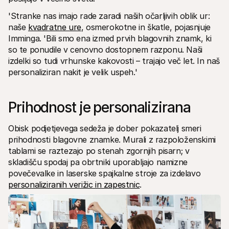
'Stranke nas imajo rade zaradi naših očarljivih oblik ur: 
naše 
kvadratne ure
, osmerokotne in škatle, pojasnjuje 
Imminga. 'Bili smo ena izmed prvih blagovnih znamk, ki 
so te ponudile v cenovno dostopnem razponu. Naši 
izdelki so tudi vrhunske kakovosti – trajajo več let. In naš 
personaliziran nakit je velik uspeh.'
Prihodnost je personalizirana
Obisk podjetjevega sedeža je dober pokazatelj smeri 
prihodnosti blagovne znamke. Murali z razpoloženskimi 
tablami se raztezajo po stenah zgornjih pisarn; v 
skladišču spodaj pa obrtniki uporabljajo namizne 
povečevalke in laserske spajkalne stroje za izdelavo 
personaliziranih verižic in zapestnic
.