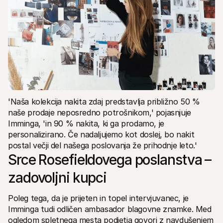
'Naša kolekcija nakita zdaj predstavlja približno 50 % 
naše prodaje neposredno potrošnikom,' pojasnjuje 
Imminga, 'in 90 % nakita, ki ga prodamo, je 
personalizirano. Če nadaljujemo kot doslej, bo nakit 
postal večji del našega poslovanja že prihodnje leto.'
Srce Rosefieldovega poslanstva – 
zadovoljni kupci
Poleg tega, da je prijeten in topel intervjuvanec, je 
Imminga tudi odličen ambasador blagovne znamke. Med 
ogledom spletnega mesta podjetja govori z navdušenjem 