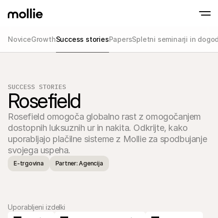
Novice
Growth
Success stories
Papers
Spletni seminarji in dogo
Sprejmite plačila
Spletna plačila
Prisloni in Plačaj na IPhone
Izvedite več
Sprejmite in upravljajt
Sprejmite brezstična plačila neposredno na
SUCCESS STORIES
plačila
Rosefield
Fizična plačila
Sprejemajte plačila s t
napravami
Rosefield omogoča globalno rast z omogočanjem 
Checkout
dostopnih luksuznih ur in nakita. Odkrijte, kako 
Ponudite Checkout, ki 
optimiziran za prodaj
uporabljajo plačilne sisteme z Mollie za spodbujanje 
Ponavljajoča se pla
svojega uspeha.
Zbirajte redna in naro
Sprejemanje & Tve
E-trgovina
Partner: Agencija
Preprečite goljufije in 
konverzijo
Partnerji
Za agencije
Za Sa
Spoznajte naš program partnerskih agencij
Razisk
Uporabljeni izdelki