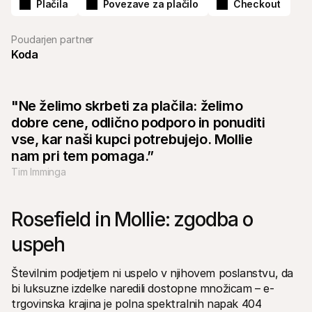
Plačila
Povezave za plačilo
Checkout
Poudarjen partner
Koda
Tehnični viri
Mollie 
"Ne želimo skrbeti za plačila: želimo 
Portal za razvijalce
Docs
Odkrijte vire za razvijalce in posodobitve
Razišč
dobre cene, odlično podporo in ponuditi 
Knjižnice
Statu
vse, kar naši kupci potrebujejo. Mollie 
Integrirajte Mollie z že pripravljenimi knjižnicami
Prever
Discord skupnost
Dnev
nam pri tem pomaga.”
Pridružite se naši skupnosti razvijalcev
Preber
Tim Imminga
O Mollie
Mollie 
Cenik
Člank
Oglej si naše cene
Odkrij
vašem
O nas
Rosefield in Mollie: zgodba o 
Uspe
Izvedite več o naši zgodbi in 
vrednotah
Poglej
uspeh
stran
Novice
Doku
Preberite najnovejše novice iz 
Mollie
Prene
Številnim podjetjem ni uspelo v njihovem poslanstvu, da 
Kariera
bi luksuzne izdelke naredili dostopne množicam – e-
Pridružite se nam - zaposlujemo!
trgovinska krajina je polna spektralnih napak 404 
Kontakt