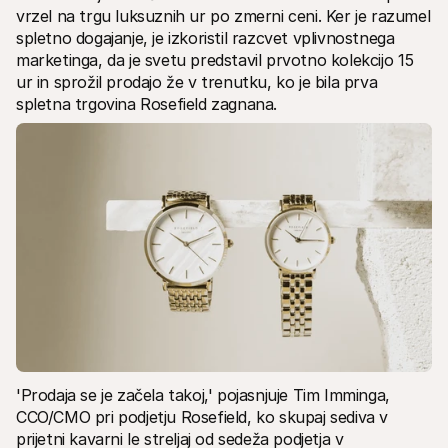
vrzel na trgu luksuznih ur po zmerni ceni. Ker je razumel 
spletno dogajanje, je izkoristil razcvet vplivnostnega 
marketinga, da je svetu predstavil prvotno kolekcijo 15 
ur in sprožil prodajo že v trenutku, ko je bila prva 
spletna trgovina Rosefield zagnana.
'Prodaja se je začela takoj,' pojasnjuje Tim Imminga, 
CCO/CMO pri podjetju Rosefield, ko skupaj sediva v 
prijetni kavarni le streljaj od sedeža podjetja v 