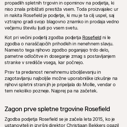
Za kupce
propadlih spletnih trgovin in opominov na podjetja, ki 
Ugotovite, zakaj se Mollie pojavlja na vašem bančnem 
niso znala približati prestiža vsem. Toda proizvajalec ur 
izpisku
in nakita Rosefield je podjetje, ki mu je ta cilj uspel, saj 
Za stranke Mollie
vztrajno gradi svojo blagovno znamko in prodaja vedno 
Povežite se z našo ekipo za podporo strankam
Kontaktirajte prodajo
večjemu številu ljudi po vsem svetu.
Odkrijte, kako lahko pomagamo vašemu podjetju
Kot pri večini podjetij zgodba podjetja 
Rosefield
 ni le 
zgodba o naraščajočih prihodkih in nenehnem slavju. 
Namesto tega njihovo zgodbo poganjajo trdo delo, 
pametne odločitve in doseganje zmag s postavljanjem 
stranke v središče vsega, kar počnejo. 
Prav ta predanost nenehnemu izboljševanju in 
zagotavljanju najboljše možne uporabniške izkušnje na 
njihovi spletni strani jih je pripeljala do Mollie, vendar o 
tem nekoliko pozneje. Najprej pa na začetek.
Zagon prve spletne trgovine Rosefield
Zgodba podjetja Rosefield se je začela leta 2015, ko je 
ustanovitelj in izvršni direktor Christiaan Bekkers opazil 