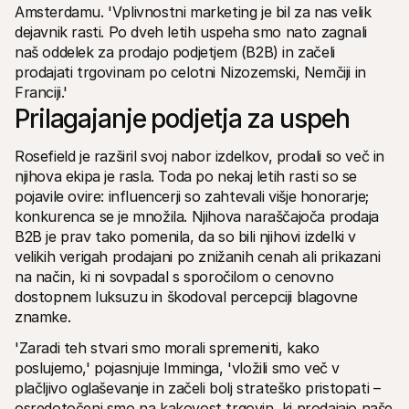
Amsterdamu. 'Vplivnostni marketing je bil za nas velik 
dejavnik rasti. Po dveh letih uspeha smo nato zagnali 
naš oddelek za prodajo podjetjem (B2B) in začeli 
prodajati trgovinam po celotni Nizozemski, Nemčiji in 
Franciji.'
Prilagajanje podjetja za uspeh
Rosefield je razširil svoj nabor izdelkov, prodali so več in 
njihova ekipa je rasla. Toda po nekaj letih rasti so se 
pojavile ovire: influencerji so zahtevali višje honorarje; 
konkurenca se je množila. Njihova naraščajoča prodaja 
B2B je prav tako pomenila, da so bili njihovi izdelki v 
velikih verigah prodajani po znižanih cenah ali prikazani 
na način, ki ni sovpadal s sporočilom o cenovno 
dostopnem luksuzu in škodoval percepciji blagovne 
znamke.
'Zaradi teh stvari smo morali spremeniti, kako 
poslujemo,' pojasnjuje Imminga, 'vložili smo več v 
plačljivo oglaševanje in začeli bolj strateško pristopati – 
osredotočeni smo na kakovost trgovin, ki prodajajo naše 