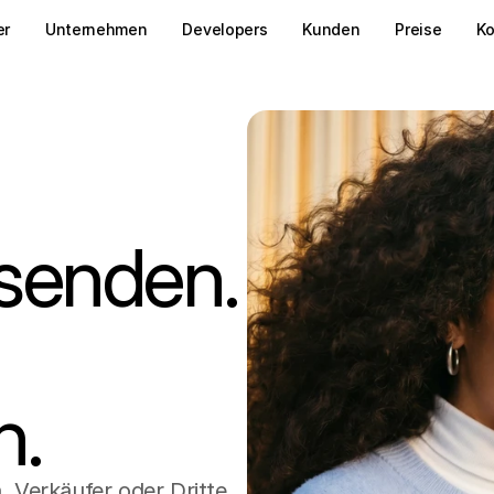
er
Unternehmen
Developers
Kunden
Preise
Ko
senden.
h.
 Verkäufer oder Dritte