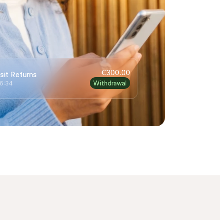
€300.00
sit Returns
16:34
Withdrawal