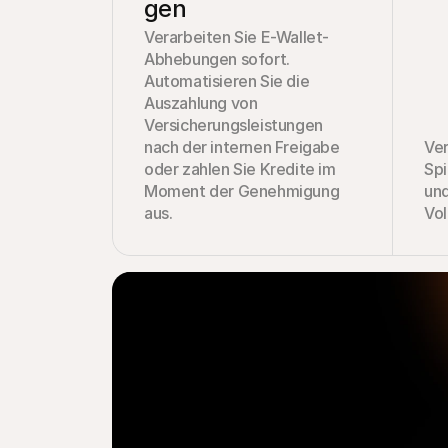
gen
Verarbeiten Sie E-Wallet-
Abhebungen sofort. 
Automatisieren Sie die 
Auszahlung von 
Versicherungsleistungen 
nach der internen Freigabe 
Ver
oder zahlen Sie Kredite im 
Spi
Moment der Genehmigung 
und
aus.
Vo