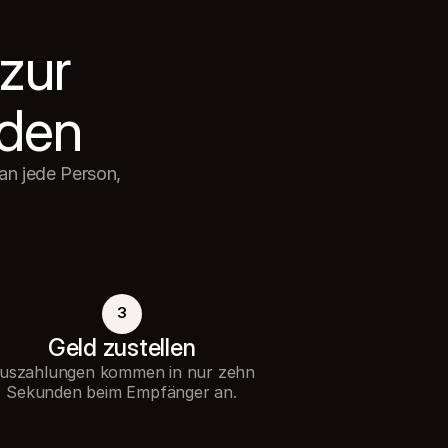
metadata
:
{
order_id
:
'12345'
,
zur 
customer_reference
:
'cust_001'
}
}
)
;
n jede Person, 
3
Geld zustellen
uszahlungen kommen in nur zehn
Sekunden beim Empfänger an.