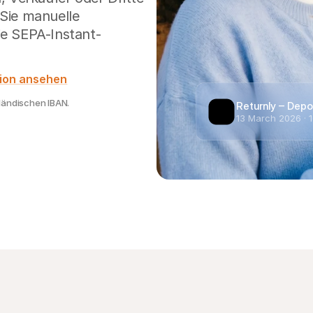
 Sie manuelle
ie SEPA-Instant-
ion ansehen
ländischen IBAN.
Returnly – Depo
13 March 2026 · 