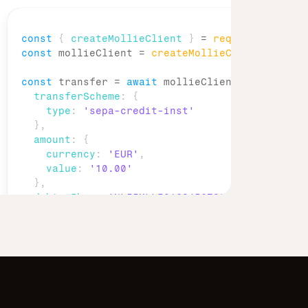
const
{
createMollieClient
}
 = 
require
(
'@molli
const
mollieClient
 = 
createMollieClient
(
{
apiK
const
transfer
 = 
await
mollieClient
.
businessAc
transferScheme
:
{
type
:
'sepa-credit-inst'
}
,
amount
:
{
currency
:
'EUR'
,
value
:
'10.00'
}
,
debtorIban
:
'NL55MLLE0123456789'
,
creditor
:
{
fullName
:
'Jan Jansen'
,
account
:
{
iban
:
'NL02ABNA0123456789'
}
}
,
description
:
'Invoice 12345'
,