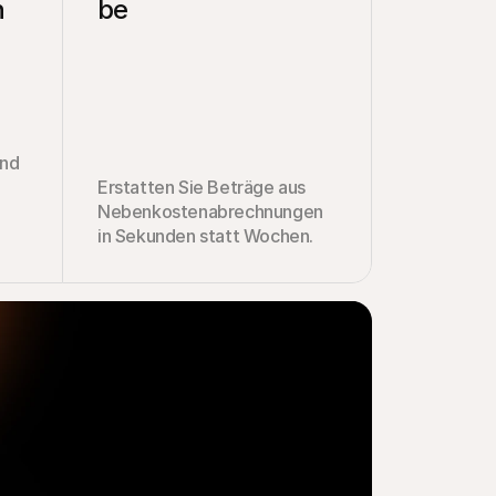
n
be
nd 
Erstatten Sie Beträge aus 
Nebenkostenabrechnungen 
in Sekunden statt Wochen.